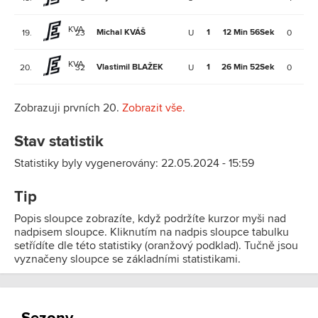
KVA
Michal KVÁŠ
1
12 Min 56Sek
19.
23
U
0
1
KVA
Vlastimil BLAŽEK
1
26 Min 52Sek
20.
32
U
0
1
Zobrazuji prvních 20.
Zobrazit vše.
Stav statistik
Statistiky byly vygenerovány: 22.05.2024 - 15:59
Tip
Popis sloupce zobrazíte, když podržíte kurzor myši nad
nadpisem sloupce. Kliknutím na nadpis sloupce tabulku
setřídíte dle této statistiky (oranžový podklad). Tučně jsou
vyznačeny sloupce se základními statistikami.