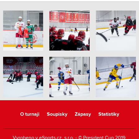
O turnaji
Soupisky
Zápasy
Statistiky
Vyrobeno v
eSports.cz
, s.r.o. - © President Cup 2019,