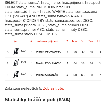
SELECT stats_suma.*, hrac.jmeno, hrac.prijmeni, hrac.post
FROM stats_suma INNER JOIN hrac ON
stats_suma.id_hrac = hrac.id WHERE stats_suma.sezona
LIKE ('2024%') AND stats_suma.tym='KVA' AND
hrac.post='B' ORDER BY stats_suma.uspesnost DESC,
stats_suma.priorita DESC, stats_suma.prumer DESC,
stats_suma.prumer ASC, stats_suma.minuty DESC,
stats_suma.strely DESC LIMIT 5
tým
#
Jméno a příjmení
Z
Min
Stř
Zás
Ink
KVA
Martin PSOHLAVEC
1
1.
1
60
19
18
1
KVA
Martin PSOHLAVEC
1
2.
1
60
26
24
2
KVA
Michal ORŠULÁK
2
3.
2
120
65
58
7
Zobrazuji nejlepších 5.
Zobrazit vše.
Statistiky hráčů v poli (KVA)