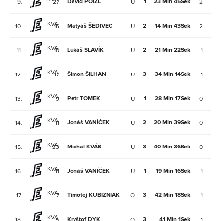
David POIZL
1
23 Min 45Sek
9.
27
U
2
0
KVA
Matyáš ŠEDIVEC
2
14 Min 43Sek
10.
16
U
2
0
KVA
Lukáš SLAVÍK
2
21 Min 22Sek
11.
10
U
1
1
KVA
Šimon ŠILHAN
3
34 Min 14Sek
12.
17
U
1
1
KVA
Petr TOMEK
1
28 Min 17Sek
13.
9
U
0
2
KVA
Jonáš VANÍČEK
2
20 Min 39Sek
14.
11
U
0
2
KVA
Michal KVÁŠ
3
40 Min 36Sek
15.
23
U
0
2
KVA
Jonáš VANÍČEK
1
19 Min 16Sek
16.
11
U
1
0
KVA
Timotej KUBIZNIAK
3
42 Min 18Sek
17.
7
O
1
0
KVA
Kryštof DYK
3
41 Min 1Sek
18.
5
O
1
0