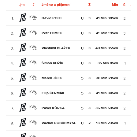
tým
#
Jméno a příjmení
Z
Min
G
A
KVA
David POIZL
3
41 Min 38Sek
1.
27
U
2
4
KVA
Petr TOMEK
3
45 Min 51Sek
2.
9
U
3
2
KVA
Vlastimil BLAŽEK
3
40 Min 35Sek
3.
32
U
2
3
KVA
Šimon KOŽÍK
3
35 Min 8Sek
4.
14
U
1
3
KVA
Marek JÍLEK
3
38 Min 21Sek
5.
22
O
2
1
KVA
Filip ČERMÁK
3
41 Min 30Sek
6.
6
O
2
1
KVA
Pavel KŮRKA
3
36 Min 59Sek
7.
15
O
2
1
KVA
Václav DOBŘEMYSL
2
13 Min 23Sek
8.
18
U
1
2
KVA