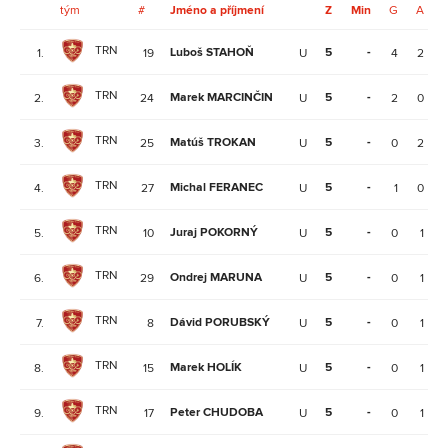
tým
#
Jméno a příjmení
Z
Min
G
A
TRN
Luboš STAHOŇ
5
-
1.
19
U
4
2
TRN
Marek MARCINČIN
5
-
2.
24
U
2
0
TRN
Matúš TROKAN
5
-
3.
25
U
0
2
TRN
Michal FERANEC
5
-
4.
27
U
1
0
TRN
Juraj POKORNÝ
5
-
5.
10
U
0
1
TRN
Ondrej MARUNA
5
-
6.
29
U
0
1
TRN
Dávid PORUBSKÝ
5
-
7.
8
U
0
1
TRN
Marek HOLÍK
5
-
8.
15
U
0
1
TRN
Peter CHUDOBA
5
-
9.
17
U
0
1