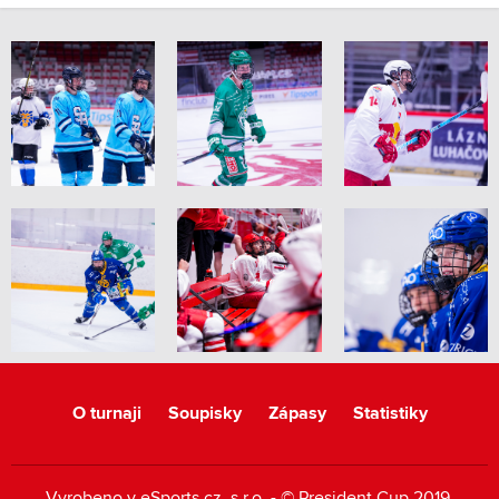
O turnaji
Soupisky
Zápasy
Statistiky
Vyrobeno v
eSports.cz
, s.r.o. - © President Cup 2019,