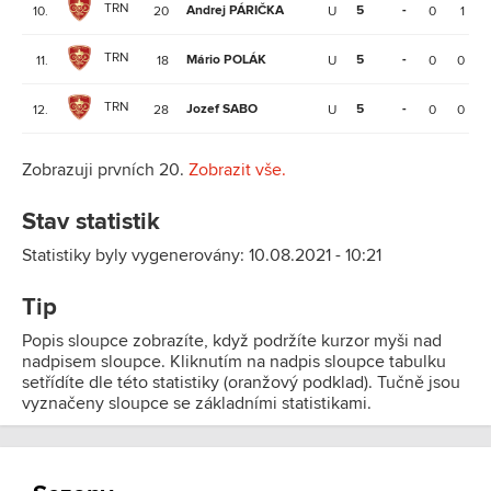
TRN
Andrej PÁRIČKA
5
-
10.
20
U
0
1
TRN
Mário POLÁK
5
-
11.
18
U
0
0
TRN
Jozef SABO
5
-
12.
28
U
0
0
Zobrazuji prvních 20.
Zobrazit vše.
Stav statistik
Statistiky byly vygenerovány: 10.08.2021 - 10:21
Tip
Popis sloupce zobrazíte, když podržíte kurzor myši nad
nadpisem sloupce. Kliknutím na nadpis sloupce tabulku
setřídíte dle této statistiky (oranžový podklad). Tučně jsou
vyznačeny sloupce se základními statistikami.