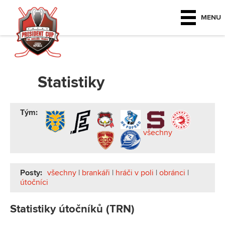
MENU
Statistiky
Tým:
všechny
Posty:
všechny
|
brankáři
|
hráči v poli
|
obránci
|
útočníci
Statistiky útočníků (TRN)