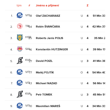
tým
#
Jméno a příjmení
Z
Mi
VIT
1.
18
Olaf ZACHARIASZ
U
4
51 Min 33Se
TRI
Robin ŠVANČARA
4
42 Min 37Se
2.
54
U
HSR
3.
25
Roberts Janis POLIS
U
4
35 Min 2Se
SAL
Konstantin HUTZINGER
4
39 Min 17Se
4.
16
U
KVA
David POIZL
3
41 Min 38Se
5.
27
U
VIT
6.
77
Matěj FOJTÍK
O
4
54 Min 40Se
VIT
7.
43
Michael NAZAD
U
4
56 Min 14Se
KVA
Petr TOMEK
3
45 Min 51Se
8.
9
U
VIT
9.
10
Maxmilian MAREŠ
U
4
34 Min 33Se