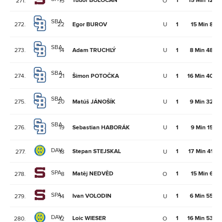
Tudor BOLOCAN
1
15 Min 12Se
271.
15
O
SBA
272.
22
Egor BUROV
U
1
15 Min 8Se
SBA
273.
14
Adam TRUCHLÝ
U
1
8 Min 48Se
SBA
274.
21
Šimon POTOČKA
U
1
16 Min 40Se
SBA
275.
20
Matúš JÁNOŠÍK
U
1
9 Min 32Se
SBA
276.
19
Sebastian HABORÁK
U
1
9 Min 15Se
DAV
Stepan STEJSKAL
1
17 Min 41Se
277.
18
U
SPA
Matěj NEDVĚD
1
15 Min 6Se
278.
8
O
SPA
Ivan VOLODIN
1
6 Min 55Se
279.
14
U
DAV
Loic WIESER
1
16 Min 53Se
280.
12
O