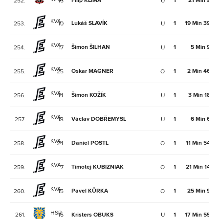
Filip KLÍMA
1
21 Min 9Se
252.
16
U
KVA
Lukáš SLAVÍK
1
19 Min 39Se
253.
10
U
KVA
Šimon ŠILHAN
1
5 Min 9Se
254.
17
U
KVA
Oskar MAGNER
1
2 Min 46Se
255.
25
O
KVA
Šimon KOŽÍK
1
3 Min 18Se
256.
14
U
KVA
Václav DOBŘEMYSL
1
6 Min 6Se
257.
18
U
KVA
Daniel POSTL
1
11 Min 54Se
258.
24
O
KVA
Timotej KUBIZNIAK
1
21 Min 14Se
259.
7
O
KVA
Pavel KŮRKA
1
25 Min 9Se
260.
15
O
HSR
261.
16
Kristers OBUKS
U
1
17 Min 55Se