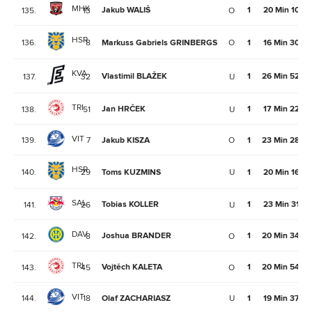
MHK
Jakub WALIŠ
1
20 Min 10Se
135.
13
O
HSR
136.
8
Markuss Gabriels GRINBERGS
O
1
16 Min 30Se
KVA
Vlastimil BLAŽEK
1
26 Min 52Se
137.
32
U
TRI
Jan HRČEK
1
17 Min 22Se
138.
51
U
VIT
139.
7
Jakub KISZA
O
1
23 Min 28Se
HSR
140.
29
Toms KUZMINS
U
1
20 Min 16Se
SAL
Tobias KOLLER
1
23 Min 31Se
141.
26
U
DAV
Joshua BRANDER
1
20 Min 34Se
142.
8
O
TRI
Vojtěch KALETA
1
20 Min 54Se
143.
45
O
VIT
144.
18
Olaf ZACHARIASZ
U
1
19 Min 37Se