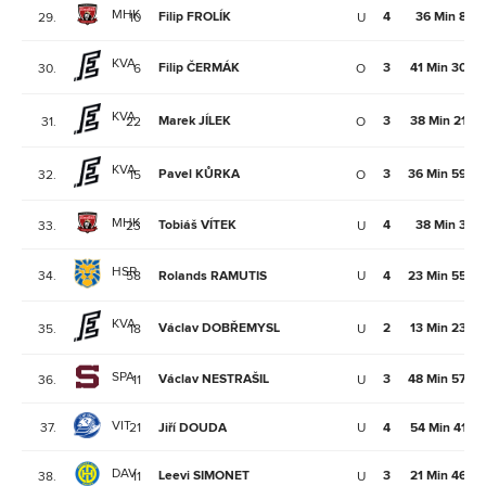
MHK
Filip FROLÍK
4
36 Min 8Se
29.
10
U
KVA
Filip ČERMÁK
3
41 Min 30Se
30.
6
O
KVA
Marek JÍLEK
3
38 Min 21Se
31.
22
O
KVA
Pavel KŮRKA
3
36 Min 59Se
32.
15
O
MHK
Tobiáš VÍTEK
4
38 Min 3Se
33.
23
U
HSR
34.
58
Rolands RAMUTIS
U
4
23 Min 55Se
KVA
Václav DOBŘEMYSL
2
13 Min 23Se
35.
18
U
SPA
Václav NESTRAŠIL
3
48 Min 57Se
36.
11
U
VIT
37.
21
Jiří DOUDA
U
4
54 Min 41Se
DAV
Leevi SIMONET
3
21 Min 46Se
38.
11
U