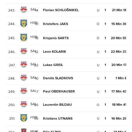
SAL
Florian SCHLOßNIKEL
1
21 Min 18Se
243.
14
U
HSR
244.
61
Kristofers JAKS
O
1
15 Min 36Se
HSR
245.
18
Krisjanis SARTS
O
1
20 Min 55Se
SAL
Leon KOLARIK
1
22 Min 33Se
246.
12
U
SAL
Lukas GREIL
1
20 Min 17Se
247.
22
U
SAL
Daniils SLADKOVS
1
1 Min 8Se
248.
10
U
SAL
Paul OBERHAUSER
1
17 Min 43Se
249.
7
U
SAL
Laurentin BILDAU
1
18 Min 41Se
250.
25
O
HSR
251.
56
Kristians UTNANS
U
1
16 Min 29Se
MHK