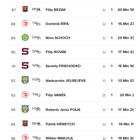
MHK
Filip BRZÁK
1
20 Min 58Se
87.
24
U
TRI
Dominik ŘÍPA
1
15 Min 27Se
88.
26
U
DAV
Nino SCHOCH
1
23 Min 33Se
89.
21
U
SPA
Filip NOVÁK
1
17 Min 23Se
90.
10
U
SPA
Saveliy PRIKHODKO
1
15 Min 56Se
91.
13
U
HSR
92.
2
Aleksandrs JELISEJEVS
U
1
13 Min 53Se
TRI
Filip VANĚK
1
20 Min 2Se
93.
12
O
HSR
94.
25
Roberts Janis POLIS
U
1
17 Min 29Se
MHK
Patrik HENRYCH
1
19 Min 31Se
95.
15
U
TRI
Wiktor MAKULA
1
19 Min 20Se
96.
59
U