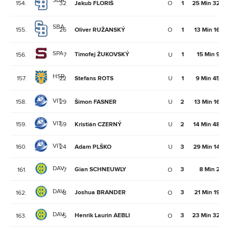
SBA
154.
32
Jakub FLORIŠ
O
1
25 Min 32Se
SBA
155.
26
Oliver RUŽANSKÝ
O
1
13 Min 16Se
SPA
Timofej ŽUKOVSKÝ
1
15 Min 9Se
156.
7
U
HSR
157.
22
Stefans ROTS
U
1
9 Min 45Se
VIT
158.
29
Šimon FASNER
U
2
13 Min 16Se
VIT
159.
69
Kristián CZERNÝ
U
2
14 Min 48Se
VIT
160.
24
Adam PLŠKO
U
3
29 Min 14Se
DAV
Gian SCHNEUWLY
3
8 Min 2Se
161.
7
O
DAV
Joshua BRANDER
3
21 Min 19Se
162.
8
O
DAV
Henrik Laurin AEBLI
3
23 Min 32Se
163.
5
O