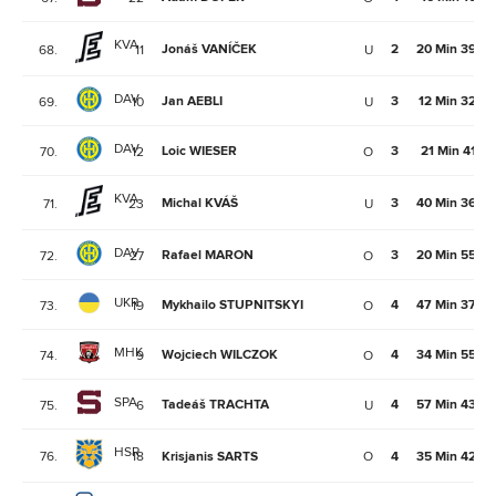
KVA
Jonáš VANÍČEK
2
20 Min 39Se
68.
11
U
DAV
Jan AEBLI
3
12 Min 32Se
69.
10
U
DAV
Loic WIESER
3
21 Min 41Se
70.
12
O
KVA
Michal KVÁŠ
3
40 Min 36Se
71.
23
U
DAV
Rafael MARON
3
20 Min 55Se
72.
27
O
UKR
Mykhailo STUPNITSKYI
4
47 Min 37Se
73.
19
O
MHK
Wojciech WILCZOK
4
34 Min 55Se
74.
9
O
SPA
Tadeáš TRACHTA
4
57 Min 43Se
75.
6
U
HSR
76.
18
Krisjanis SARTS
O
4
35 Min 42Se