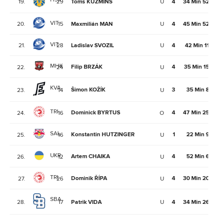
19.
29
Toms KUZMINS
U
4
34 Min 52Se
VIT
20.
15
Maxmilián MAN
U
4
45 Min 52Se
VIT
21.
28
Ladislav SVOZIL
U
4
42 Min 11Se
MHK
Filip BRZÁK
4
35 Min 15Se
22.
24
U
KVA
Šimon KOŽÍK
3
35 Min 8Se
23.
14
U
TRI
Dominick BYRTUS
4
47 Min 25Se
24.
16
O
SAL
Konstantin HUTZINGER
1
22 Min 9Se
25.
16
U
UKR
Artem CHAIKA
4
52 Min 6Se
26.
12
U
TRI
Dominik ŘÍPA
4
30 Min 20Se
27.
26
U
SBA
28.
17
Patrik VIDA
U
4
34 Min 26Se