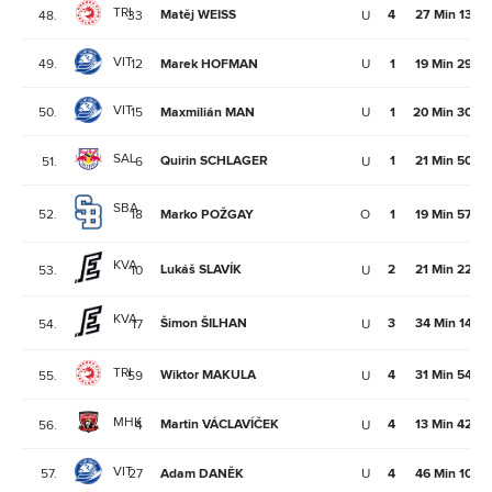
TRI
Matěj WEISS
4
27 Min 13Se
48.
33
U
VIT
49.
12
Marek HOFMAN
U
1
19 Min 29Se
VIT
50.
15
Maxmilián MAN
U
1
20 Min 30Se
SAL
Quirin SCHLAGER
1
21 Min 50Se
51.
6
U
SBA
52.
18
Marko POŽGAY
O
1
19 Min 57Se
KVA
Lukáš SLAVÍK
2
21 Min 22Se
53.
10
U
KVA
Šimon ŠILHAN
3
34 Min 14Se
54.
17
U
TRI
Wiktor MAKULA
4
31 Min 54Se
55.
59
U
MHK
Martin VÁCLAVÍČEK
4
13 Min 42Se
56.
4
U
VIT
57.
27
Adam DANĚK
U
4
46 Min 10Se