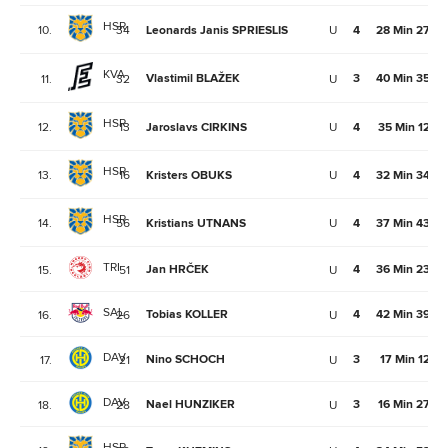
HSR
10.
34
Leonards Janis SPRIESLIS
U
4
28 Min 27Se
KVA
Vlastimil BLAŽEK
3
40 Min 35Se
11.
32
U
HSR
12.
13
Jaroslavs CIRKINS
U
4
35 Min 12Se
HSR
13.
16
Kristers OBUKS
U
4
32 Min 34Se
HSR
14.
56
Kristians UTNANS
U
4
37 Min 43Se
TRI
Jan HRČEK
4
36 Min 23Se
15.
51
U
SAL
Tobias KOLLER
4
42 Min 39Se
16.
26
U
DAV
Nino SCHOCH
3
17 Min 12Se
17.
21
U
DAV
Nael HUNZIKER
3
16 Min 27Se
18.
28
U
HSR