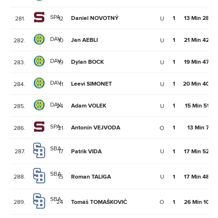
SPA
Daniel NOVOTNÝ
1
13 Min 28Se
281.
12
U
DAV
Jan AEBLI
1
21 Min 42Se
282.
10
U
DAV
Dylan BOCK
1
19 Min 47Se
283.
19
U
DAV
Leevi SIMONET
1
20 Min 40Se
284.
11
U
DAV
Adam VOLEK
1
15 Min 51Se
285.
24
U
SPA
Antonín VEJVODA
1
13 Min 7Se
286.
21
O
SBA
287.
17
Patrik VIDA
U
1
17 Min 52Se
SBA
288.
15
Roman TALIGA
U
1
17 Min 48Se
SBA
289.
24
Tomáš TOMAŠKOVIČ
O
1
26 Min 10Se