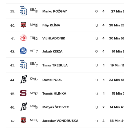
SBA
39.
18
Marko POŽGAY
O
4
27 Min 5Se
MHK
Filip KLÍMA
4
28 Min 22Se
40.
16
U
TRI
Vít HLADONIK
4
30 Min 55Se
41.
62
U
VIT
42.
7
Jakub KISZA
O
4
61 Min 5Se
SBA
43.
7
Timur TREBULA
U
1
19 Min 16Se
KVA
David POIZL
1
23 Min 45Se
44.
27
U
SPA
Tomáš HLINKA
1
15 Min 0Se
45.
17
U
KVA
Matyáš ŠEDIVEC
2
14 Min 43Se
46.
16
U
MHK
Jaroslav VONDRUŠKA
4
33 Min 41Se
47.
6
U