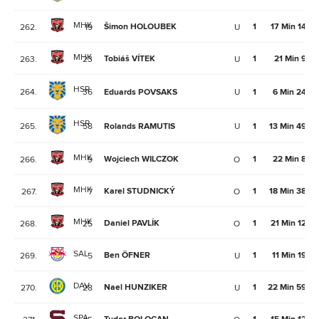
MHK
Šimon HOLOUBEK
1
17 Min 14Se
262.
19
U
MHK
Tobiáš VÍTEK
1
21 Min 9Se
263.
23
U
HSR
264.
36
Eduards POVSAKS
U
1
6 Min 24Se
HSR
265.
58
Rolands RAMUTIS
U
1
13 Min 49Se
MHK
Wojciech WILCZOK
1
22 Min 8Se
266.
9
O
MHK
Karel STUDNICKÝ
1
18 Min 38Se
267.
7
O
MHK
Daniel PAVLÍK
1
21 Min 12Se
268.
25
O
SAL
Ben ÖFNER
1
11 Min 19Se
269.
5
U
DAV
Nael HUNZIKER
1
22 Min 59Se
270.
28
U
SPA