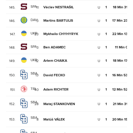
SPA
Václav NESTRAŠIL
1
18 Min 31Se
145.
11
U
DAV
Martins BARTULIS
1
17 Min 23Se
146.
3
U
UKR
Mykhailo CHYHYRYK
1
22 Min 13Se
147.
23
U
SPA
Ben ADAMEC
1
11 Min 0Se
148.
3
U
UKR
Artem CHAIKA
1
18 Min 17Se
149.
12
U
SBA
150.
13
David FECKO
U
1
16 Min 53Se
TRI
Adam RICHTER
1
12 Min 52Se
151.
40
U
SBA
152.
28
Matej STANKOVIEN
U
1
21 Min 31Se
SBA
153.
8
Matúš VÁLEK
U
1
20 Min 15Se