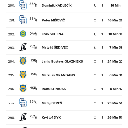
SBA
290.
11
Dominik KADLEČÍK
U
1
16 Min 1Se
SBA
291.
4
Peter MIŠOVIČ
O
1
16 Min 25Se
DAV
Livio SCHENA
1
18 Min 18Se
292.
9
U
KVA
Matyáš ŠEDIVEC
1
7 Min 39Se
293.
16
U
HSR
294.
4
Janis Gustavs GLAZNIEKS
O
1
24 Min 22Se
HSR
295.
3
Markuss GRANDANS
O
1
0 Min 30Se
HSR
296.
24
Ralfs STRAUSS
O
1
0 Min 12Se
SBA
297.
5
Matej BEREŠ
O
1
23 Min 50Se
KVA
Kryštof DYK
1
26 Min 50Se
298.
5
O