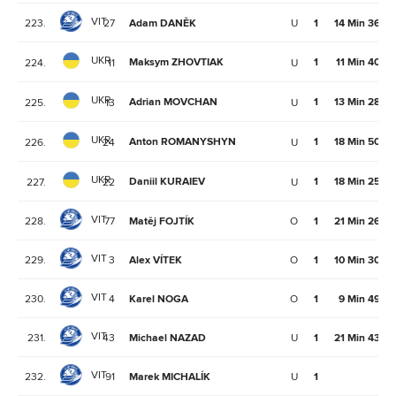
VIT
223.
27
Adam DANĚK
U
1
14 Min 36Se
UKR
Maksym ZHOVTIAK
1
11 Min 40Se
224.
11
U
UKR
Adrian MOVCHAN
1
13 Min 28Se
225.
13
U
UKR
Anton ROMANYSHYN
1
18 Min 50Se
226.
24
U
UKR
Daniil KURAIEV
1
18 Min 25Se
227.
22
U
VIT
228.
77
Matěj FOJTÍK
O
1
21 Min 26Se
VIT
229.
3
Alex VÍTEK
O
1
10 Min 30Se
VIT
230.
4
Karel NOGA
O
1
9 Min 49Se
VIT
231.
43
Michael NAZAD
U
1
21 Min 43Se
VIT
232.
91
Marek MICHALÍK
U
1