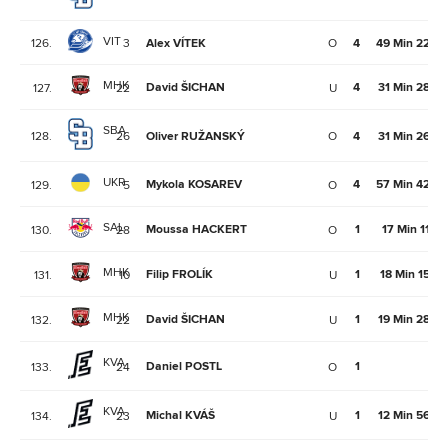
VIT
126.
3
Alex VÍTEK
O
4
49 Min 22Se
MHK
David ŠICHAN
4
31 Min 28Se
127.
22
U
SBA
128.
26
Oliver RUŽANSKÝ
O
4
31 Min 26Se
UKR
Mykola KOSAREV
4
57 Min 42Se
129.
5
O
SAL
Moussa HACKERT
1
17 Min 11Se
130.
28
O
MHK
Filip FROLÍK
1
18 Min 15Se
131.
10
U
MHK
David ŠICHAN
1
19 Min 28Se
132.
22
U
KVA
Daniel POSTL
1
133.
24
O
KVA
Michal KVÁŠ
1
12 Min 56Se
134.
23
U