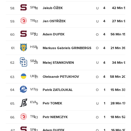
SPA
Jakub ČÍŽEK
4
42 Min 5Se
58.
18
U
TRI
Jan OSTŘÍŽEK
4
27 Min 9Se
59.
61
U
SPA
Adam DUFEK
4
56 Min 15Se
60.
22
O
HSR
61.
8
Markuss Gabriels GRINBERGS
O
4
21 Min 39Se
SBA
62.
28
Matej STANKOVIEN
U
4
34 Min 9Se
UKR
Oleksandr PETUKHOV
4
58 Min 20Se
63.
21
O
VIT
64.
19
Patrik ZATLOUKAL
O
1
15 Min 33Se
KVA
Petr TOMEK
1
28 Min 17Se
65.
9
U
TRI
Petr NIEMCZYK
1
18 Min 52Se
66.
43
O
SPA
Adam DUFEK
1
16 Min 10Se
67.
22
O