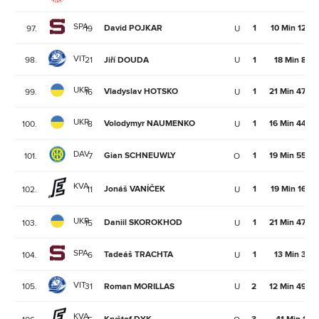
SPA
David POJKAR
1
10 Min 12Se
97.
19
U
VIT
98.
21
Jiří DOUDA
U
1
18 Min 8Se
UKR
Vladyslav HOTSKO
1
21 Min 47Se
99.
16
U
UKR
Volodymyr NAUMENKO
1
16 Min 44Se
100.
8
U
DAV
Gian SCHNEUWLY
1
19 Min 55Se
101.
7
O
KVA
Jonáš VANÍČEK
1
19 Min 16Se
102.
11
U
UKR
Daniil SKOROKHOD
1
21 Min 47Se
103.
15
U
SPA
Tadeáš TRACHTA
1
13 Min 3Se
104.
6
U
VIT
105.
31
Roman MORILLAS
U
2
12 Min 49Se
KVA