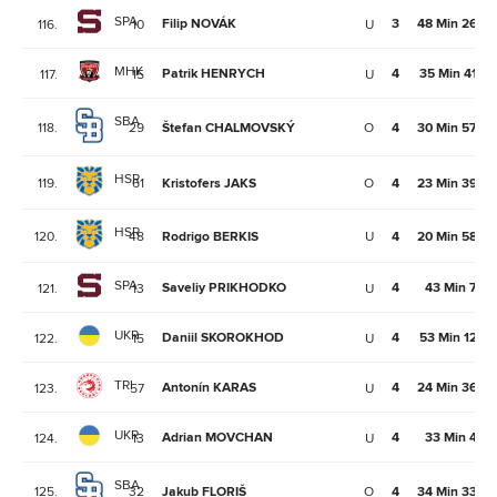
SPA
Filip NOVÁK
3
48 Min 26Se
116.
10
U
MHK
Patrik HENRYCH
4
35 Min 41Se
117.
15
U
SBA
118.
29
Štefan CHALMOVSKÝ
O
4
30 Min 57Se
HSR
119.
61
Kristofers JAKS
O
4
23 Min 39Se
HSR
120.
48
Rodrigo BERKIS
U
4
20 Min 58Se
SPA
Saveliy PRIKHODKO
4
43 Min 7Se
121.
13
U
UKR
Daniil SKOROKHOD
4
53 Min 12Se
122.
15
U
TRI
Antonín KARAS
4
24 Min 36Se
123.
57
U
UKR
Adrian MOVCHAN
4
33 Min 4Se
124.
13
U
SBA
125.
32
Jakub FLORIŠ
O
4
34 Min 33Se