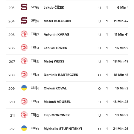
SPA
Jakub ČÍŽEK
1
6 Min 1Se
203.
18
U
SPA
Matei BOLOCAN
1
11 Min 42Se
204.
24
U
TRI
Antonín KARAS
1
11 Min 41Se
205.
57
U
TRI
Jan OSTŘÍŽEK
1
15 Min 9Se
206.
61
U
TRI
Matěj WEISS
1
18 Min 47Se
207.
33
U
TRI
Dominik BARTECZEK
1
18 Min 18Se
208.
48
O
UKR
Oleksii KOVAL
1
16 Min 2Se
209.
14
O
TRI
Matouš VRUBEL
1
13 Min 45Se
210.
38
U
TRI
Filip MORCINEK
1
13 Min 9Se
211.
52
U
UKR
Mykhailo STUPNITSKYI
1
21 Min 26Se
212.
19
O