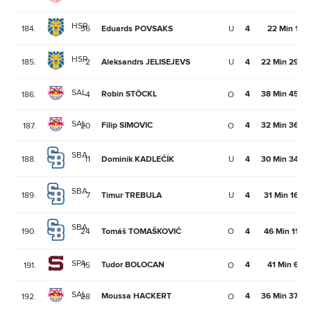
HSR
184.
36
Eduards POVSAKS
U
4
22 Min 1Se
HSR
185.
2
Aleksandrs JELISEJEVS
U
4
22 Min 29Se
SAL
Robin STÖCKL
4
38 Min 45Se
186.
4
O
SAL
Filip SIMOVIC
4
32 Min 36Se
187.
20
O
SBA
188.
11
Dominik KADLEČÍK
U
4
30 Min 34Se
SBA
189.
7
Timur TREBULA
U
4
31 Min 16Se
SBA
190.
24
Tomáš TOMAŠKOVIČ
O
4
46 Min 11Se
SPA
Tudor BOLOCAN
4
41 Min 6Se
191.
15
O
SAL
Moussa HACKERT
4
36 Min 37Se
192.
28
O