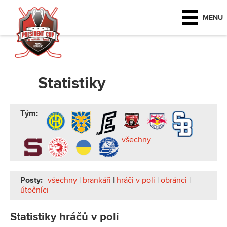
MENU
Statistiky
Tým:
všechny
Posty:
všechny
|
brankáři
|
hráči v poli
|
obránci
|
útočníci
Statistiky hráčů v poli