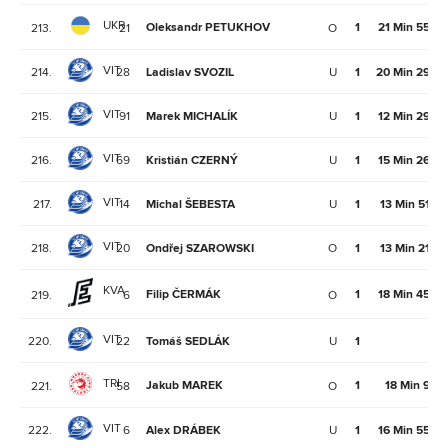
UKR
Oleksandr PETUKHOV
1
21 Min 55Se
213.
21
O
VIT
214.
28
Ladislav SVOZIL
U
1
20 Min 29Se
VIT
215.
91
Marek MICHALÍK
U
1
12 Min 29Se
VIT
216.
69
Kristián CZERNÝ
U
1
15 Min 26Se
VIT
217.
14
Michal ŠEBESTA
U
1
13 Min 51Se
VIT
218.
20
Ondřej SZAROWSKI
O
1
13 Min 21Se
KVA
Filip ČERMÁK
1
18 Min 45Se
219.
6
O
VIT
220.
22
Tomáš SEDLÁK
U
1
TRI
Jakub MAREK
1
18 Min 9Se
221.
58
O
VIT
222.
6
Alex DRÁBEK
U
1
16 Min 55Se