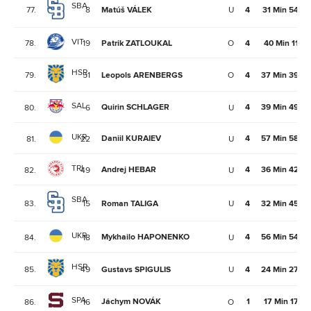
SBA
77.
8
Matúš VÁLEK
U
4
31 Min 54Se
VIT
78.
19
Patrik ZATLOUKAL
O
4
40 Min 11Se
HSR
79.
51
Leopols ARENBERGS
O
4
37 Min 39Se
SAL
Quirin SCHLAGER
4
39 Min 49Se
80.
6
U
UKR
Daniil KURAIEV
4
57 Min 58Se
81.
22
U
TRI
Andrej HEBAR
4
36 Min 42Se
82.
49
U
SBA
83.
15
Roman TALIGA
U
4
32 Min 45Se
UKR
Mykhailo HAPONENKO
4
56 Min 54Se
84.
18
U
HSR
85.
49
Gustavs SPIGULIS
U
4
24 Min 27Se
SPA
Jáchym NOVÁK
1
17 Min 17Se
86.
16
O