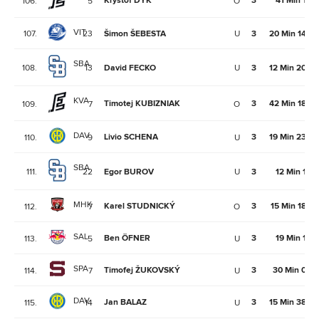
Kryštof DYK
3
41 Min 1Se
106.
5
O
VIT
107.
23
Šimon ŠEBESTA
U
3
20 Min 14Se
SBA
108.
13
David FECKO
U
3
12 Min 20Se
KVA
Timotej KUBIZNIAK
3
42 Min 18Se
109.
7
O
DAV
Livio SCHENA
3
19 Min 23Se
110.
9
U
SBA
111.
22
Egor BUROV
U
3
12 Min 1Se
MHK
Karel STUDNICKÝ
3
15 Min 18Se
112.
7
O
SAL
Ben ÖFNER
3
19 Min 1Se
113.
5
U
SPA
Timofej ŽUKOVSKÝ
3
30 Min 0Se
114.
7
U
DAV
Jan BALAZ
3
15 Min 38Se
115.
14
U