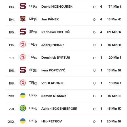
SPA
David HOZNOUREK
4
74 Min 8Se
193.
20
O
MHK
Jan PÁNEK
4
13 Min 43Se
194.
14
O
SPA
Radoslav CICHOŇ
4
69 Min 14Se
195.
9
O
TRI
Andrej HEBAR
1
15 Min 19Se
196.
49
U
TRI
Dominick BYRTUS
1
20 Min 5Se
197.
16
O
SPA
Ivan POPOVYČ
1
13 Min 58Se
198.
23
U
TRI
Vít HLADONIK
1
13 Min 6Se
199.
62
U
UKR
Semen STASIUK
1
16 Min 51Se
200.
2
O
DAV
Adrian EGGENBERGER
1
15 Min 57Se
201.
6
O
UKR
Hlib PETROV
1
20 Min 56Se
202.
9
O