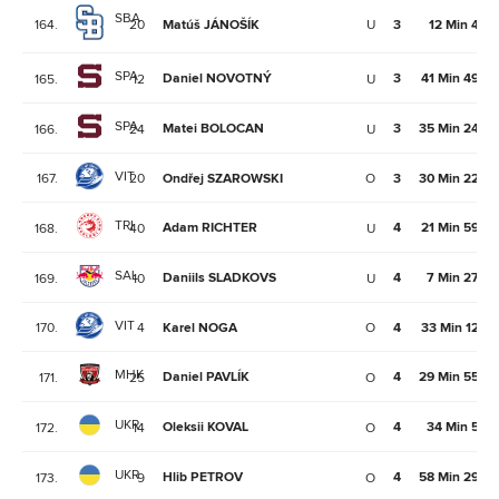
SBA
164.
20
Matúš JÁNOŠÍK
U
3
12 Min 4Se
SPA
Daniel NOVOTNÝ
3
41 Min 49Se
165.
12
U
SPA
Matei BOLOCAN
3
35 Min 24Se
166.
24
U
VIT
167.
20
Ondřej SZAROWSKI
O
3
30 Min 22Se
TRI
Adam RICHTER
4
21 Min 59Se
168.
40
U
SAL
Daniils SLADKOVS
4
7 Min 27Se
169.
10
U
VIT
170.
4
Karel NOGA
O
4
33 Min 12Se
MHK
Daniel PAVLÍK
4
29 Min 55Se
171.
25
O
UKR
Oleksii KOVAL
4
34 Min 5Se
172.
14
O
UKR
Hlib PETROV
4
58 Min 29Se
173.
9
O