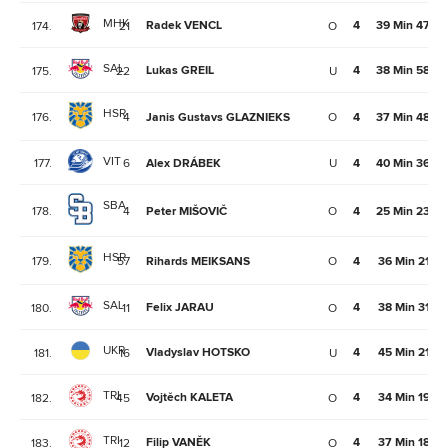
MHK
Radek VENCL
4
39 Min 47Se
174.
21
O
SAL
Lukas GREIL
4
38 Min 58Se
175.
22
U
HSR
176.
4
Janis Gustavs GLAZNIEKS
O
4
37 Min 48Se
VIT
177.
6
Alex DRÁBEK
U
4
40 Min 36Se
SBA
178.
4
Peter MIŠOVIČ
O
4
25 Min 23Se
HSR
179.
57
Rihards MEIKSANS
O
4
36 Min 21Se
SAL
Felix JARAU
4
38 Min 31Se
180.
11
O
UKR
Vladyslav HOTSKO
4
45 Min 21Se
181.
16
U
TRI
Vojtěch KALETA
4
34 Min 19Se
182.
45
O
TRI
Filip VANĚK
4
37 Min 18Se
183.
12
O