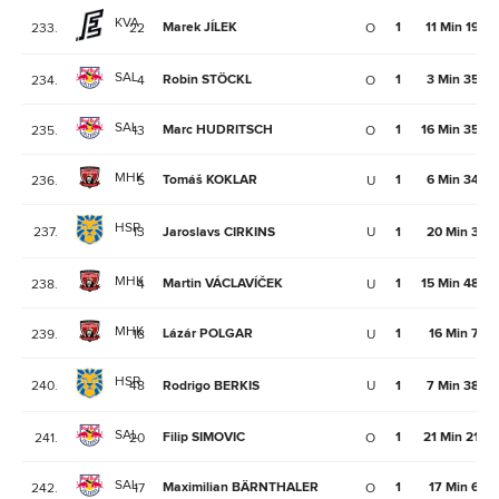
KVA
Marek JÍLEK
1
11 Min 19Se
233.
22
O
SAL
Robin STÖCKL
1
3 Min 35Se
234.
4
O
SAL
Marc HUDRITSCH
1
16 Min 35Se
235.
13
O
MHK
Tomáš KOKLAR
1
6 Min 34Se
236.
5
U
HSR
237.
13
Jaroslavs CIRKINS
U
1
20 Min 3Se
MHK
Martin VÁCLAVÍČEK
1
15 Min 48Se
238.
4
U
MHK
Lázár POLGAR
1
16 Min 7Se
239.
18
U
HSR
240.
48
Rodrigo BERKIS
U
1
7 Min 38Se
SAL
Filip SIMOVIC
1
21 Min 21Se
241.
20
O
SAL
Maximilian BÄRNTHALER
1
17 Min 6Se
242.
17
O