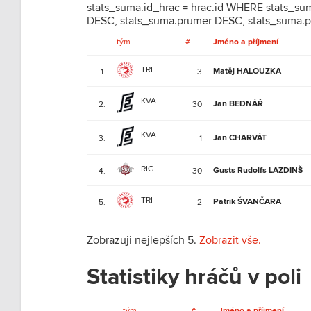
stats_suma.id_hrac = hrac.id WHERE stats_su
DESC, stats_suma.prumer DESC, stats_suma.p
tým
#
Jméno a příjmení
TRI
Matěj HALOUZKA
1.
3
KVA
Jan BEDNÁŘ
2.
30
KVA
Jan CHARVÁT
3.
1
RIG
Gusts Rudolfs LAZDINŠ
4.
30
TRI
Patrik ŠVANČARA
5.
2
Zobrazuji nejlepších 5.
Zobrazit vše.
Statistiky hráčů v poli
tým
#
Jméno a příjmení