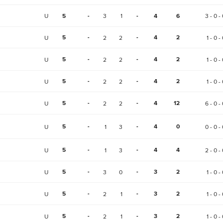
U
5
-
3
1
-
4
6
3 - 0 - 
5
-
-
4
2
U
2
2
1 - 0 -
5
-
-
4
2
U
2
2
1 - 0 -
5
-
-
4
2
U
2
2
1 - 0 -
5
-
-
4
12
U
2
2
6 - 0 - 
5
-
-
4
0
U
1
3
0 - 0 - 
5
-
-
4
4
U
1
3
2 - 0 - 
5
-
-
3
2
U
3
0
1 - 0 -
5
-
-
3
2
U
2
1
1 - 0 -
5
-
-
3
2
U
2
1
1 - 0 -