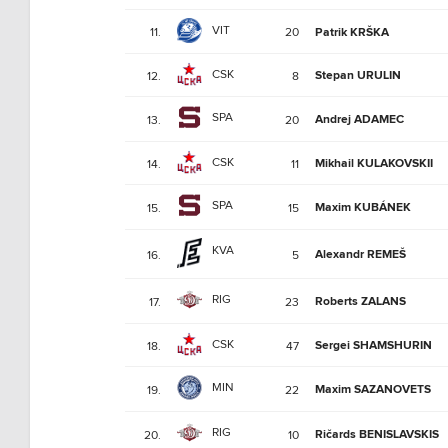
VIT
11.
20
Patrik KRŠKA
CSK
Stepan URULIN
12.
8
SPA
Andrej ADAMEC
13.
20
CSK
Mikhail KULAKOVSKII
14.
11
SPA
Maxim KUBÁNEK
15.
15
KVA
Alexandr REMEŠ
16.
5
RIG
Roberts ZALANS
17.
23
CSK
Sergei SHAMSHURIN
18.
47
MIN
Maxim SAZANOVETS
19.
22
RIG
Ričards BENISLAVSKIS
20.
10