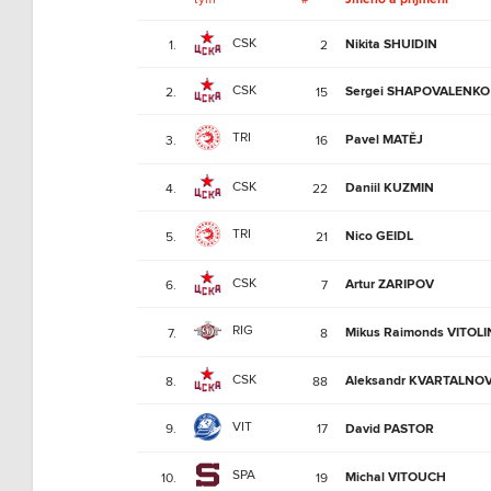
CSK
Nikita SHUIDIN
1.
2
CSK
Sergei SHAPOVALENKO
2.
15
TRI
Pavel MATĚJ
3.
16
CSK
Daniil KUZMIN
4.
22
TRI
Nico GEIDL
5.
21
CSK
Artur ZARIPOV
6.
7
RIG
Mikus Raimonds VITOLI
7.
8
CSK
Aleksandr KVARTALNO
8.
88
VIT
9.
17
David PASTOR
SPA
Michal VITOUCH
10.
19