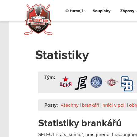
O turnaji
Soupisky
Zápasy
Statistiky
Tým:
Posty:
všechny
|
brankáři
|
hráči v poli
|
obr
Statistiky brankářů
SELECT stats_suma.*, hrac.jmeno, hrac.prijm