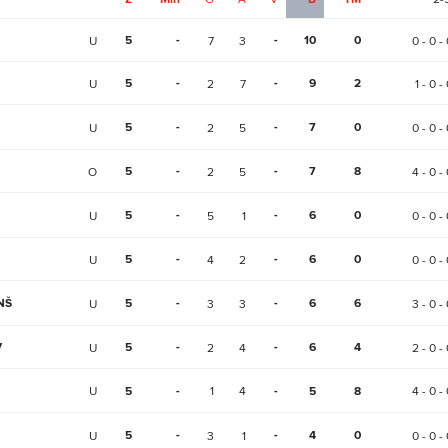
5
-
-
10
0
U
7
3
0 - 0 - 
5
-
-
9
2
U
2
7
1 - 0 -
5
-
-
7
0
U
2
5
0 - 0 - 
5
-
-
7
8
O
2
5
4 - 0 - 
5
-
-
6
0
U
5
1
0 - 0 - 
5
-
-
6
0
U
4
2
0 - 0 - 
NŠ
5
-
-
6
6
U
3
3
3 - 0 - 
V
5
-
-
6
4
U
2
4
2 - 0 - 
U
5
-
1
4
-
5
8
4 - 0 - 
5
-
-
4
0
U
3
1
0 - 0 - 