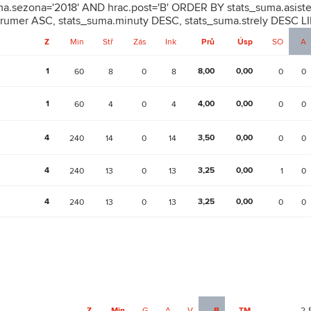
ma.sezona='2018' AND hrac.post='B' ORDER BY stats_suma.asist
rumer ASC, stats_suma.minuty DESC, stats_suma.strely DESC LI
Z
Min
Stř
Zás
Ink
Prů
Úsp
SO
A
1
8,00
0,00
60
8
0
8
0
0
1
4,00
0,00
60
4
0
4
0
0
4
3,50
0,00
240
14
0
14
0
0
4
3,25
0,00
240
13
0
13
1
0
4
3,25
0,00
240
13
0
13
0
0
Z
Min
G
A
V
B
TM
2-