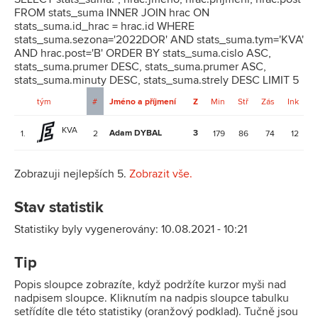
FROM stats_suma INNER JOIN hrac ON
stats_suma.id_hrac = hrac.id WHERE
stats_suma.sezona='2022DOR' AND stats_suma.tym='KVA'
AND hrac.post='B' ORDER BY stats_suma.cislo ASC,
stats_suma.prumer DESC, stats_suma.prumer ASC,
stats_suma.minuty DESC, stats_suma.strely DESC LIMIT 5
tým
#
Jméno a příjmení
Z
Min
Stř
Zás
Ink
KVA
Adam DYBAL
3
4
1.
2
179
86
74
12
Zobrazuji nejlepších 5.
Zobrazit vše.
Stav statistik
Statistiky byly vygenerovány: 10.08.2021 - 10:21
Tip
Popis sloupce zobrazíte, když podržíte kurzor myši nad
nadpisem sloupce. Kliknutím na nadpis sloupce tabulku
setřídíte dle této statistiky (oranžový podklad). Tučně jsou