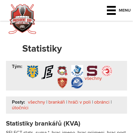
MENU
Statistiky
Tým:
všechny
Posty:
všechny
|
brankáři
|
hráči v poli
|
obránci
|
útočníci
Statistiky brankářů (KVA)
SELECT stats_suma.*, hrac.jmeno, hrac.prijmeni, hrac.post