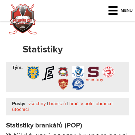
MENU
Statistiky
Tým:
všechny
Posty:
všechny
|
brankáři
|
hráči v poli
|
obránci
|
útočníci
Statistiky brankářů (POP)
SELECT stats_suma.*, hrac.jmeno, hrac.prijmeni, hrac.post