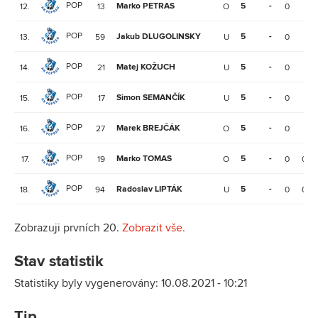
POP
Marko PETRAS
5
-
12.
13
O
0
1
POP
Jakub DLUGOLINSKY
5
-
13.
59
U
0
1
POP
Matej KOŽUCH
5
-
14.
21
U
0
1
POP
Simon SEMANČÍK
5
-
15.
17
U
0
1
POP
Marek BREJČÁK
5
-
16.
27
O
0
1
POP
Marko TOMAS
5
-
17.
19
O
0
0
POP
Radoslav LIPTÁK
5
-
18.
94
U
0
0
Zobrazuji prvních 20.
Zobrazit vše.
Stav statistik
Statistiky byly vygenerovány: 10.08.2021 - 10:21
Tip