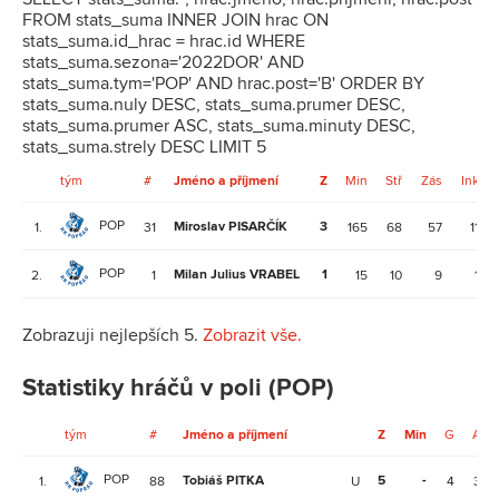
FROM stats_suma INNER JOIN hrac ON
stats_suma.id_hrac = hrac.id WHERE
stats_suma.sezona='2022DOR' AND
stats_suma.tym='POP' AND hrac.post='B' ORDER BY
stats_suma.nuly DESC, stats_suma.prumer DESC,
stats_suma.prumer ASC, stats_suma.minuty DESC,
stats_suma.strely DESC LIMIT 5
tým
#
Jméno a příjmení
Z
Min
Stř
Zás
Ink
POP
Miroslav PISARČÍK
3
1.
31
165
68
57
11
POP
Milan Julius VRABEL
1
2.
1
15
10
9
1
Zobrazuji nejlepších 5.
Zobrazit vše.
Statistiky hráčů v poli (POP)
tým
#
Jméno a příjmení
Z
Min
G
A
POP
Tobiáš PITKA
5
-
1.
88
U
4
3