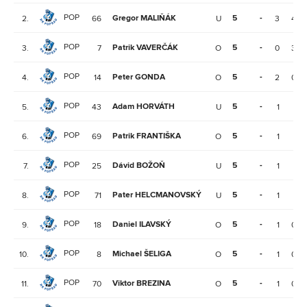
POP
Gregor MALIŇÁK
5
-
2.
66
U
3
4
POP
Patrik VAVERČÁK
5
-
3.
7
O
0
3
POP
Peter GONDA
5
-
4.
14
O
2
0
POP
Adam HORVÁTH
5
-
5.
43
U
1
1
POP
Patrik FRANTIŠKA
5
-
6.
69
O
1
1
POP
Dávid BOŽOŇ
5
-
7.
25
U
1
1
POP
Pater HELCMANOVSKÝ
5
-
8.
71
U
1
1
POP
Daniel ILAVSKÝ
5
-
9.
18
O
1
0
POP
Michael ŠELIGA
5
-
10.
8
O
1
0
POP
Viktor BREZINA
5
-
11.
70
O
1
0