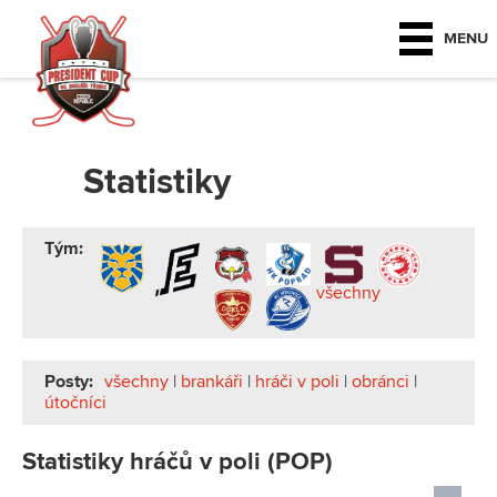
MENU
Statistiky
Tým:
všechny
Posty:
všechny
|
brankáři
|
hráči v poli
|
obránci
|
útočníci
Statistiky hráčů v poli (POP)