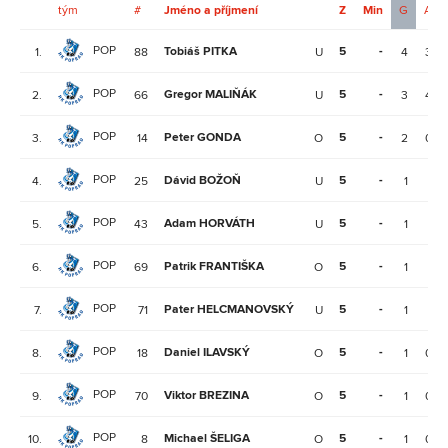
tým
#
Jméno a příjmení
Z
Min
G
A
POP
Tobiáš PITKA
5
-
1.
88
U
4
3
POP
Gregor MALIŇÁK
5
-
2.
66
U
3
4
POP
Peter GONDA
5
-
3.
14
O
2
0
POP
Dávid BOŽOŇ
5
-
4.
25
U
1
1
POP
Adam HORVÁTH
5
-
5.
43
U
1
1
POP
Patrik FRANTIŠKA
5
-
6.
69
O
1
1
POP
Pater HELCMANOVSKÝ
5
-
7.
71
U
1
1
POP
Daniel ILAVSKÝ
5
-
8.
18
O
1
0
POP
Viktor BREZINA
5
-
9.
70
O
1
0
POP
Michael ŠELIGA
5
-
10.
8
O
1
0