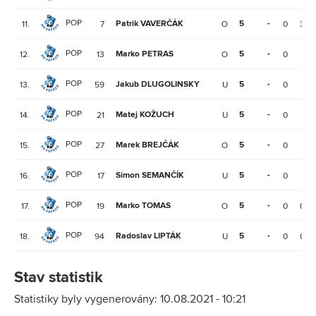
POP
Patrik VAVERČÁK
5
-
11.
7
O
0
3
POP
Marko PETRAS
5
-
12.
13
O
0
1
POP
Jakub DLUGOLINSKY
5
-
13.
59
U
0
1
POP
Matej KOŽUCH
5
-
14.
21
U
0
1
POP
Marek BREJČÁK
5
-
15.
27
O
0
1
POP
Simon SEMANČÍK
5
-
16.
17
U
0
1
POP
Marko TOMAS
5
-
17.
19
O
0
0
POP
Radoslav LIPTÁK
5
-
18.
94
U
0
0
Stav statistik
Statistiky byly vygenerovány: 10.08.2021 - 10:21