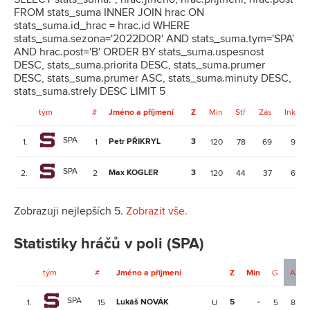
FROM stats_suma INNER JOIN hrac ON
stats_suma.id_hrac = hrac.id WHERE
stats_suma.sezona='2022DOR' AND stats_suma.tym='SPA'
AND hrac.post='B' ORDER BY stats_suma.uspesnost
DESC, stats_suma.priorita DESC, stats_suma.prumer
DESC, stats_suma.prumer ASC, stats_suma.minuty DESC,
stats_suma.strely DESC LIMIT 5
tým
#
Jméno a příjmení
Z
Min
Stř
Zás
Ink
SPA
Petr PŘIKRYL
3
1.
1
120
78
69
9
SPA
Max KOGLER
3
2.
2
120
44
37
6
Zobrazuji nejlepších 5.
Zobrazit vše.
Statistiky hráčů v poli (SPA)
tým
#
Jméno a příjmení
Z
Min
G
A
SPA
Lukáš NOVÁK
5
-
1.
15
U
5
8