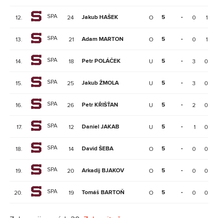
SPA
Jakub HAŠEK
5
-
12.
24
O
0
1
SPA
Adam MARTON
5
-
13.
21
O
0
1
SPA
Petr POLÁČEK
5
-
14.
18
U
3
0
SPA
Jakub ŽMOLA
5
-
15.
25
U
3
0
SPA
Petr KŘIŠŤAN
5
-
16.
26
U
2
0
SPA
Daniel JAKAB
5
-
17.
12
U
1
0
SPA
David ŠEBA
5
-
18.
14
O
0
0
SPA
Arkadij BJAKOV
5
-
19.
20
O
0
0
SPA
Tomáš BARTOŇ
5
-
20.
19
O
0
0