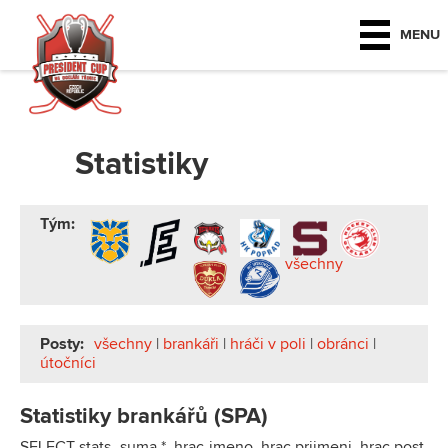
MENU
Statistiky
Tým:
všechny
Posty:
všechny
|
brankáři
|
hráči v poli
|
obránci
|
útočníci
Statistiky brankářů (SPA)
SELECT stats_suma.*, hrac.jmeno, hrac.prijmeni, hrac.post