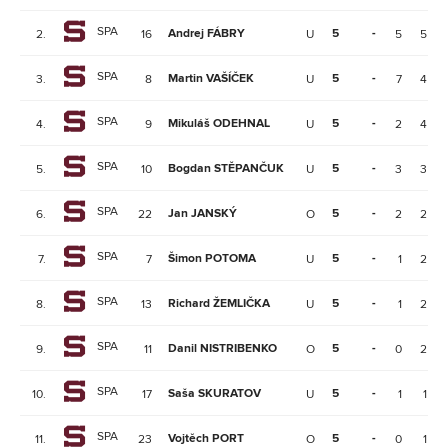
SPA
Andrej FÁBRY
5
-
2.
16
U
5
5
SPA
Martin VAŠÍČEK
5
-
3.
8
U
7
4
SPA
Mikuláš ODEHNAL
5
-
4.
9
U
2
4
SPA
Bogdan STĚPANČUK
5
-
5.
10
U
3
3
SPA
Jan JANSKÝ
5
-
6.
22
O
2
2
SPA
Šimon POTOMA
5
-
7.
7
U
1
2
SPA
Richard ŽEMLIČKA
5
-
8.
13
U
1
2
SPA
Danil NISTRIBENKO
5
-
9.
11
O
0
2
SPA
Saša SKURATOV
5
-
10.
17
U
1
1
SPA
Vojtěch PORT
5
-
11.
23
O
0
1