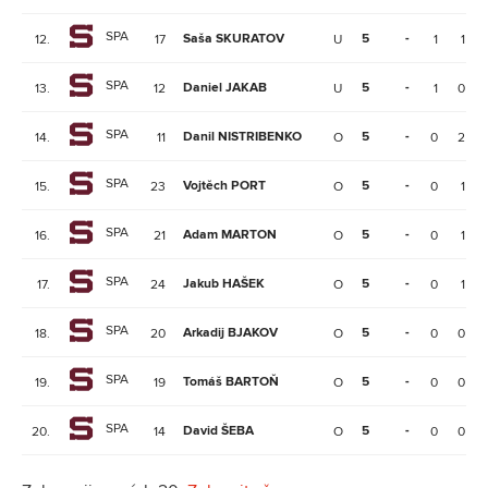
SPA
Saša SKURATOV
5
-
12.
17
U
1
1
SPA
Daniel JAKAB
5
-
13.
12
U
1
0
SPA
Danil NISTRIBENKO
5
-
14.
11
O
0
2
SPA
Vojtěch PORT
5
-
15.
23
O
0
1
SPA
Adam MARTON
5
-
16.
21
O
0
1
SPA
Jakub HAŠEK
5
-
17.
24
O
0
1
SPA
Arkadij BJAKOV
5
-
18.
20
O
0
0
SPA
Tomáš BARTOŇ
5
-
19.
19
O
0
0
SPA
David ŠEBA
5
-
20.
14
O
0
0