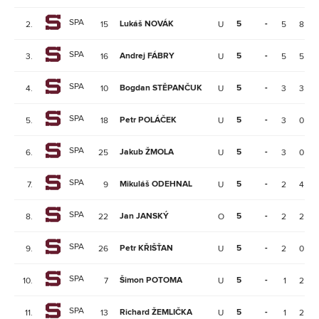
SPA
Lukáš NOVÁK
5
-
2.
15
U
5
8
SPA
Andrej FÁBRY
5
-
3.
16
U
5
5
SPA
Bogdan STĚPANČUK
5
-
4.
10
U
3
3
SPA
Petr POLÁČEK
5
-
5.
18
U
3
0
SPA
Jakub ŽMOLA
5
-
6.
25
U
3
0
SPA
Mikuláš ODEHNAL
5
-
7.
9
U
2
4
SPA
Jan JANSKÝ
5
-
8.
22
O
2
2
SPA
Petr KŘIŠŤAN
5
-
9.
26
U
2
0
SPA
Šimon POTOMA
5
-
10.
7
U
1
2
SPA
Richard ŽEMLIČKA
5
-
11.
13
U
1
2