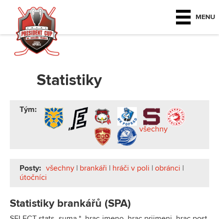
MENU
Statistiky
Tým:
všechny
Posty:
všechny
|
brankáři
|
hráči v poli
|
obránci
|
útočníci
Statistiky brankářů (SPA)
SELECT stats_suma.*, hrac.jmeno, hrac.prijmeni, hrac.post