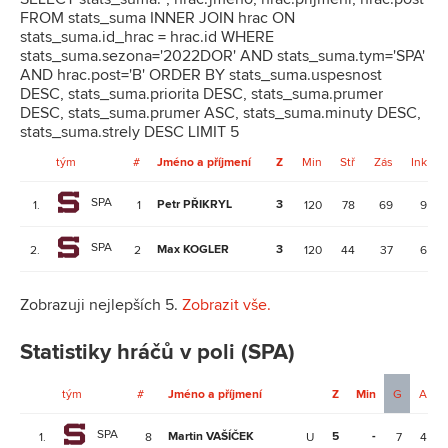
FROM stats_suma INNER JOIN hrac ON
stats_suma.id_hrac = hrac.id WHERE
stats_suma.sezona='2022DOR' AND stats_suma.tym='SPA'
AND hrac.post='B' ORDER BY stats_suma.uspesnost
DESC, stats_suma.priorita DESC, stats_suma.prumer
DESC, stats_suma.prumer ASC, stats_suma.minuty DESC,
stats_suma.strely DESC LIMIT 5
tým
#
Jméno a příjmení
Z
Min
Stř
Zás
Ink
SPA
Petr PŘIKRYL
3
1.
1
120
78
69
9
SPA
Max KOGLER
3
2.
2
120
44
37
6
Zobrazuji nejlepších 5.
Zobrazit vše.
Statistiky hráčů v poli (SPA)
tým
#
Jméno a příjmení
Z
Min
G
A
SPA
Martin VAŠÍČEK
5
-
1.
8
U
7
4