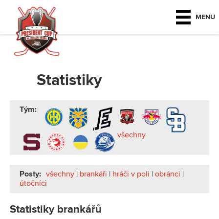
MENU
Statistiky
Tým:
všechny
Posty:
všechny
|
brankáři
|
hráči v poli
|
obránci
|
útočníci
Statistiky brankářů