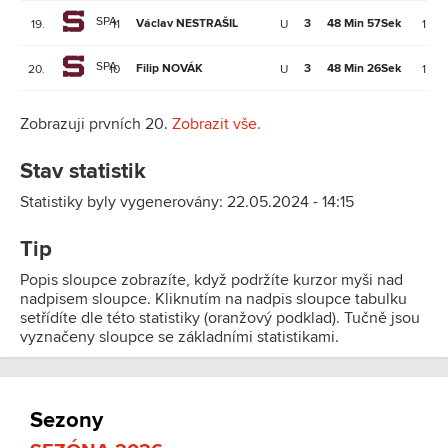
SPA
Václav NESTRAŠIL
3
48 Min 57Sek
19.
11
U
1
SPA
Filip NOVÁK
3
48 Min 26Sek
20.
10
U
1
Zobrazuji prvních 20.
Zobrazit vše.
Stav statistik
Statistiky byly vygenerovány: 22.05.2024 - 14:15
Tip
Popis sloupce zobrazíte, když podržíte kurzor myši nad
nadpisem sloupce. Kliknutím na nadpis sloupce tabulku
setřídíte dle této statistiky (oranžový podklad). Tučně jsou
vyznačeny sloupce se základními statistikami.
Sezony