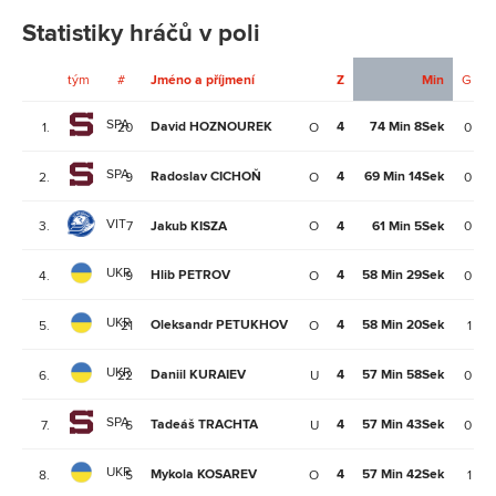
Statistiky hráčů v poli
tým
#
Jméno a příjmení
Z
Min
G
SPA
David HOZNOUREK
4
74 Min 8Sek
1.
20
O
0
SPA
Radoslav CICHOŇ
4
69 Min 14Sek
2.
9
O
0
VIT
3.
7
Jakub KISZA
O
4
61 Min 5Sek
0
UKR
Hlib PETROV
4
58 Min 29Sek
4.
9
O
0
UKR
Oleksandr PETUKHOV
4
58 Min 20Sek
5.
21
O
1
UKR
Daniil KURAIEV
4
57 Min 58Sek
6.
22
U
0
SPA
Tadeáš TRACHTA
4
57 Min 43Sek
7.
6
U
0
UKR
Mykola KOSAREV
4
57 Min 42Sek
8.
5
O
1