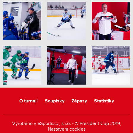
O turnaji
Soupisky
Zápasy
Statistiky
Vyrobeno v
eSports.cz
, s.r.o. - © President Cup 2019,
Nastavení cookies