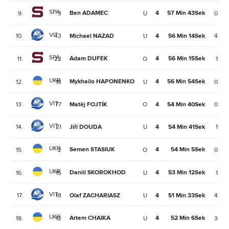
SPA
Ben ADAMEC
4
57 Min 43Sek
9.
3
U
0
VIT
10.
43
Michael NAZAD
U
4
56 Min 14Sek
4
SPA
Adam DUFEK
4
56 Min 15Sek
11.
22
O
1
UKR
Mykhailo HAPONENKO
4
56 Min 54Sek
12.
18
U
0
VIT
13.
77
Matěj FOJTÍK
O
4
54 Min 40Sek
0
VIT
14.
21
Jiří DOUDA
U
4
54 Min 41Sek
1
UKR
Semen STASIUK
4
54 Min 5Sek
15.
2
O
0
UKR
Daniil SKOROKHOD
4
53 Min 12Sek
16.
15
U
1
VIT
17.
18
Olaf ZACHARIASZ
U
4
51 Min 33Sek
4
UKR
Artem CHAIKA
4
52 Min 6Sek
18.
12
U
3