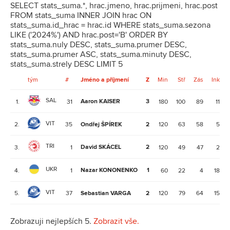
SELECT stats_suma.*, hrac.jmeno, hrac.prijmeni, hrac.post
FROM stats_suma INNER JOIN hrac ON
stats_suma.id_hrac = hrac.id WHERE stats_suma.sezona
LIKE ('2024%') AND hrac.post='B' ORDER BY
stats_suma.nuly DESC, stats_suma.prumer DESC,
stats_suma.prumer ASC, stats_suma.minuty DESC,
stats_suma.strely DESC LIMIT 5
tým
#
Jméno a příjmení
Z
Min
Stř
Zás
Ink
SAL
Aaron KAISER
3
1.
31
180
100
89
11
VIT
2.
35
Ondřej ŠPÍREK
2
120
63
58
5
TRI
David SKÁCEL
2
3.
1
120
49
47
2
UKR
Nazar KONONENKO
1
4.
1
60
22
4
18
VIT
5.
37
Sebastian VARGA
2
120
79
64
15
Zobrazuji nejlepších 5.
Zobrazit vše.