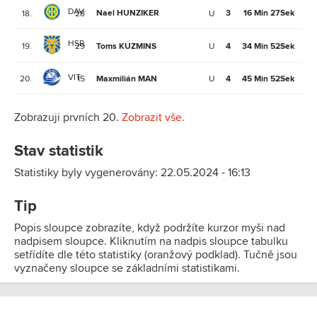
DAV
Nael HUNZIKER
3
16 Min 27Sek
18.
28
U
3
HSR
19.
29
Toms KUZMINS
U
4
34 Min 52Sek
3
VIT
20.
15
Maxmilián MAN
U
4
45 Min 52Sek
2
Zobrazuji prvních 20.
Zobrazit vše.
Stav statistik
Statistiky byly vygenerovány: 22.05.2024 - 16:13
Tip
Popis sloupce zobrazíte, když podržíte kurzor myši nad
nadpisem sloupce. Kliknutím na nadpis sloupce tabulku
setřídíte dle této statistiky (oranžový podklad). Tučně jsou
vyznačeny sloupce se základními statistikami.