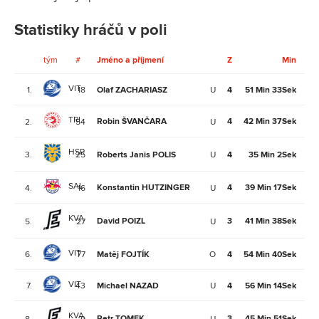
Statistiky hráčů v poli
tým
#
Jméno a příjmení
Z
Min
G
VIT
1.
18
Olaf ZACHARIASZ
U
4
51 Min 33Sek
4
TRI
Robin ŠVANČARA
4
42 Min 37Sek
2.
54
U
4
HSR
3.
25
Roberts Janis POLIS
U
4
35 Min 2Sek
3
SAL
Konstantin HUTZINGER
4
39 Min 17Sek
4.
16
U
3
KVA
David POIZL
3
41 Min 38Sek
5.
27
U
2
VIT
6.
77
Matěj FOJTÍK
O
4
54 Min 40Sek
0
VIT
7.
43
Michael NAZAD
U
4
56 Min 14Sek
4
KVA
Petr TOMEK
3
45 Min 51Sek