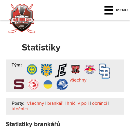
MENU
Statistiky
Tým:
všechny
Posty:
všechny
|
brankáři
|
hráči v poli
|
obránci
|
útočníci
Statistiky brankářů