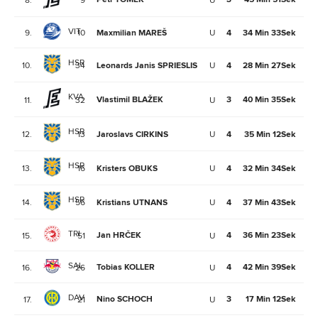
8.
9
U
3
VIT
9.
10
Maxmilian MAREŠ
U
4
34 Min 33Sek
3
HSR
10.
34
Leonards Janis SPRIESLIS
U
4
28 Min 27Sek
3
KVA
Vlastimil BLAŽEK
3
40 Min 35Sek
11.
32
U
2
HSR
12.
13
Jaroslavs CIRKINS
U
4
35 Min 12Sek
2
HSR
13.
16
Kristers OBUKS
U
4
32 Min 34Sek
1
HSR
14.
56
Kristians UTNANS
U
4
37 Min 43Sek
1
TRI
Jan HRČEK
4
36 Min 23Sek
15.
51
U
0
SAL
Tobias KOLLER
4
42 Min 39Sek
16.
26
U
4
DAV
Nino SCHOCH
3
17 Min 12Sek
17.
21
U
3