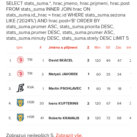
SELECT stats_suma.*, hrac.jmeno, hrac.prijmeni, hrac.post
FROM stats_suma INNER JOIN hrac ON
stats_suma.id_hrac = hrac.id WHERE stats_suma.sezona
LIKE ('2024%') AND hrac.post='B' ORDER BY
stats_suma.prumer ASC, stats_suma.priorita DESC,
stats_suma.prumer DESC, stats_suma.prumer ASC,
stats_suma.minuty DESC, stats_suma.strely DESC LIMIT 5
tým
#
Jméno a příjmení
Z
Min
Stř
Zás
Ink
TRI
David SKÁCEL
2
1.
1
120
49
47
2
TRI
Matyáš JAVOREK
1
2.
3
60
35
34
1
KVA
Martin PSOHLAVEC
1
3.
1
60
19
18
1
HSR
4.
30
Ivans KUFTERINS
2
120
67
64
3
HSR
5.
41
Roberts KRAVALIS
2
120
72
68
4
Zobrazuji nejlepších 5.
Zobrazit vše.