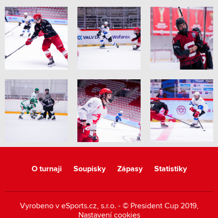
O turnaji
Soupisky
Zápasy
Statistiky
Vyrobeno v
eSports.cz
, s.r.o. - © President Cup 2019,
Nastavení cookies