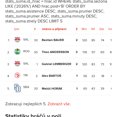
stats_suma.id_hrac = hrac.id WHERE stats_suma.sezona
LIKE ('2026%') AND hrac.post='B' ORDER BY
stats_suma.asistence DESC, stats_suma.prumer DESC,
stats_suma.prumer ASC, stats_suma.minuty DESC,
stats_suma.strely DESC LIMIT 5
tým
#
Jméno a příjmení
Z
Min
Stř
Zás
Ink
SAL
Bastian BAUER
2
1.
30
120
85
74
11
ROG
Theo ANDERSSON
3
2.
30
178
117
101
16
SAL
Gabriel LEMBERGER
2
3.
1
120
83
73
10
TRI
Alex BARTOŠ
1
4.
2
56
22
18
4
SBA
5.
30
Matúš HORÁK
1
60
43
39
4
Zobrazuji nejlepších 5.
Zobrazit vše.
Statistiky hráčů v poli