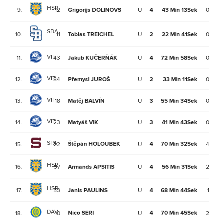
HSR
9.
12
Grigorijs DOLINOVS
U
4
43 Min 13Sek
0
SBA
10.
11
Tobias TREICHEL
U
2
22 Min 41Sek
0
VIT
11.
43
Jakub KUČERŇÁK
U
4
72 Min 58Sek
0
VIT
12.
84
Přemysl JUROŠ
U
2
33 Min 11Sek
0
VIT
13.
18
Matěj BALVÍN
U
3
55 Min 34Sek
0
VIT
14.
23
Matyáš VIK
U
3
41 Min 43Sek
0
SPA
Štěpán HOLOUBEK
4
70 Min 32Sek
15.
22
U
4
HSR
16.
97
Armands APSITIS
U
4
56 Min 31Sek
2
HSR
17.
53
Janis PAULINS
U
4
68 Min 44Sek
1
DAV
Nico SERI
4
70 Min 45Sek
18.
10
U
2