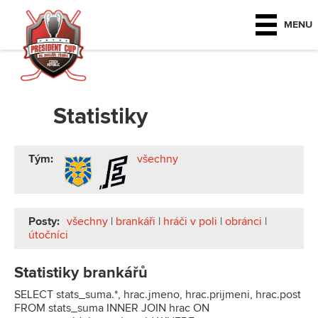
MENU
Statistiky
Tým:
všechny
Posty:
všechny
|
brankáři
|
hráči v poli
|
obránci
|
útočníci
Statistiky brankářů
SELECT stats_suma.*, hrac.jmeno, hrac.prijmeni, hrac.post
FROM stats_suma INNER JOIN hrac ON