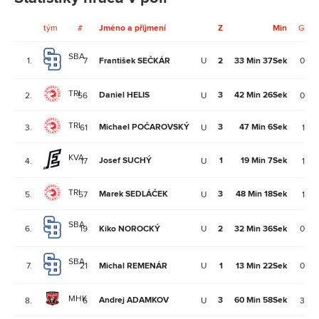
tým
#
Jméno a příjmení
Z
Min
G
SBA
1.
7
František SEČKÁR
U
2
33 Min 37Sek
0
TRI
Daniel HELIS
3
42 Min 26Sek
2.
56
U
0
TRI
Michael POČAROVSKÝ
3
47 Min 6Sek
3.
61
U
1
KVA
Josef SUCHÝ
1
19 Min 7Sek
4.
17
U
1
TRI
Marek SEDLÁČEK
3
48 Min 18Sek
5.
57
U
1
SBA
6.
19
Kiko NOROCKÝ
U
2
32 Min 36Sek
0
SBA
7.
21
Michal REMENÁR
U
1
13 Min 22Sek
0
MHK
Andrej ADAMKOV
3
60 Min 58Sek
8.
6
U
3