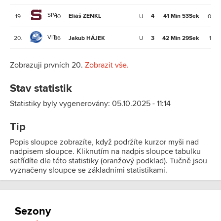
SPA
Eliáš ZENKL
4
41 Min 53Sek
19.
10
U
0
VIT
20.
86
Jakub HÁJEK
U
3
42 Min 29Sek
1
Zobrazuji prvních 20.
Zobrazit vše.
Stav statistik
Statistiky byly vygenerovány: 05.10.2025 - 11:14
Tip
Popis sloupce zobrazíte, když podržíte kurzor myši nad
nadpisem sloupce. Kliknutím na nadpis sloupce tabulku
setřídíte dle této statistiky (oranžový podklad). Tučně jsou
vyznačeny sloupce se základními statistikami.
Sezony