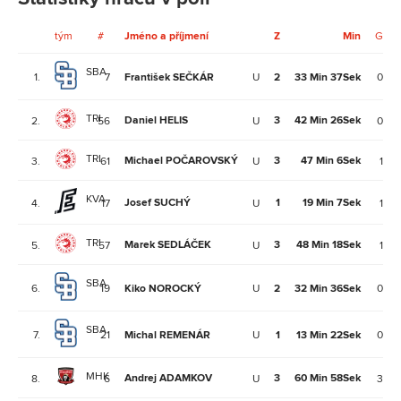
tým
#
Jméno a příjmení
Z
Min
G
SBA
1.
7
František SEČKÁR
U
2
33 Min 37Sek
0
TRI
Daniel HELIS
3
42 Min 26Sek
2.
56
U
0
TRI
Michael POČAROVSKÝ
3
47 Min 6Sek
3.
61
U
1
KVA
Josef SUCHÝ
1
19 Min 7Sek
4.
17
U
1
TRI
Marek SEDLÁČEK
3
48 Min 18Sek
5.
57
U
1
SBA
6.
19
Kiko NOROCKÝ
U
2
32 Min 36Sek
0
SBA
7.
21
Michal REMENÁR
U
1
13 Min 22Sek
0
MHK
Andrej ADAMKOV
3
60 Min 58Sek
8.
6
U
3