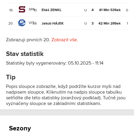
SPA
Eliáš ZENKL
4
41 Min 53Sek
19.
10
U
0
VIT
20.
86
Jakub HÁJEK
U
3
42 Min 29Sek
1
Zobrazuji prvních 20.
Zobrazit vše.
Stav statistik
Statistiky byly vygenerovány: 05.10.2025 - 11:14
Tip
Popis sloupce zobrazíte, když podržíte kurzor myši nad
nadpisem sloupce. Kliknutím na nadpis sloupce tabulku
setřídíte dle této statistiky (oranžový podklad). Tučně jsou
vyznačeny sloupce se základními statistikami.
Sezony