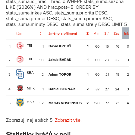
stats_suma.id_hrac = hrac.id WHERE stats_suma.sezona
LIKE ('2026%') AND hrac.post='B' ORDER BY
stats_suma.inkas ASC, stats_suma.priorita DESC,
stats_suma.prumer DESC, stats_suma.prumer ASC,
stats_suma.minuty DESC, stats_suma.strely DESC LIMIT 5
tým
#
Jméno a příjmení
Z
Min
Stř
Zás
Ink
TRI
David KREJČÍ
1
1.
1
60
16
16
0
TRI
Jakub BARÁK
1
2.
93
60
23
22
1
SBA
3.
2
Adam TOPOR
1
60
21
19
2
MHK
Daniel BEDNÁŘ
2
4.
1
87
27
24
3
HSR
5.
32
Marats VOSCINSKIS
2
120
77
73
4
Zobrazuji nejlepších 5.
Zobrazit vše.
Statistiky hráčů v poli