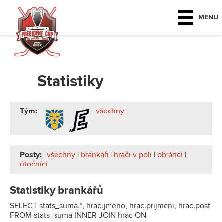
MENU
Statistiky
Tým:
všechny
Posty:
všechny
|
brankáři
|
hráči v poli
|
obránci
|
útočníci
Statistiky brankářů
SELECT stats_suma.*, hrac.jmeno, hrac.prijmeni, hrac.post
FROM stats_suma INNER JOIN hrac ON