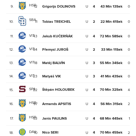
HSR
9.
12
Grigorijs DOLINOVS
U
4
43 Min 13Sek
0
SBA
10.
11
Tobias TREICHEL
U
2
22 Min 41Sek
0
VIT
11.
43
Jakub KUČERŇÁK
U
4
72 Min 58Sek
0
VIT
12.
84
Přemysl JUROŠ
U
2
33 Min 11Sek
0
VIT
13.
18
Matěj BALVÍN
U
3
55 Min 34Sek
0
VIT
14.
23
Matyáš VIK
U
3
41 Min 43Sek
0
SPA
Štěpán HOLOUBEK
4
70 Min 32Sek
15.
22
U
4
HSR
16.
97
Armands APSITIS
U
4
56 Min 31Sek
2
HSR
17.
53
Janis PAULINS
U
4
68 Min 44Sek
1
DAV
Nico SERI
4
70 Min 45Sek
18.
10
U
2