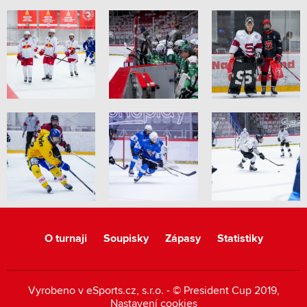
O turnaji
Soupisky
Zápasy
Statistiky
Vyrobeno v
eSports.cz
, s.r.o. - © President Cup 2019,
Nastavení cookies