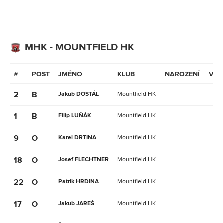
MHK - MOUNTFIELD HK
#
POST
JMÉNO
KLUB
NAROZENÍ
VĚK
2
B
Jakub DOSTÁL
Mountfield HK
1
B
Filip LUŇÁK
Mountfield HK
9
O
Karel DRTINA
Mountfield HK
18
O
Josef FLECHTNER
Mountfield HK
22
O
Patrik HRDINA
Mountfield HK
17
O
Jakub JAREŠ
Mountfield HK