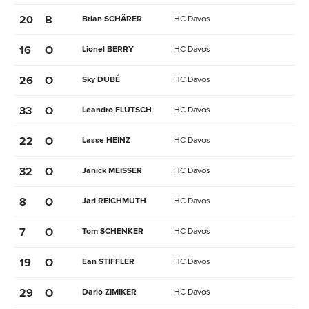
20
B
Brian SCHÄRER
HC Davos
16
O
Lionel BERRY
HC Davos
26
O
Sky DUBÉ
HC Davos
33
O
Leandro FLÜTSCH
HC Davos
22
O
Lasse HEINZ
HC Davos
32
O
Janick MEISSER
HC Davos
8
O
Jari REICHMUTH
HC Davos
7
O
Tom SCHENKER
HC Davos
19
O
Ean STIFFLER
HC Davos
29
O
Dario ZIMIKER
HC Davos