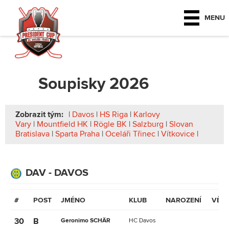
MENU
Soupisky 2026
Zobrazit tým:
|
Davos
|
HS Riga
|
Karlovy
Vary
|
Mountfield HK
|
Rögle BK
|
Salzburg
|
Slovan
Bratislava
|
Sparta Praha
|
Oceláři Třinec
|
Vítkovice
|
DAV - DAVOS
#
POST
JMÉNO
KLUB
NAROZENÍ
VĚK
30
B
Geronimo SCHÄR
HC Davos