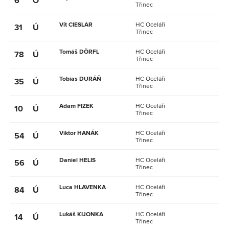
6
O
Třinec
Vít CIESLAR
HC Oceláři
31
Ú
Třinec
Tomáš DÖRFL
HC Oceláři
78
Ú
Třinec
Tobias DURÁŇ
HC Oceláři
35
Ú
Třinec
Adam FIZEK
HC Oceláři
10
Ú
Třinec
Viktor HANÁK
HC Oceláři
54
Ú
Třinec
Daniel HELIS
HC Oceláři
56
Ú
Třinec
Luca HLAVENKA
HC Oceláři
84
Ú
Třinec
Lukáš KIJONKA
HC Oceláři
14
Ú
Třinec