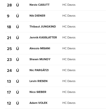
28
Ú
Nevio CASUTT
HC Davos
9
Ú
Nik DIENER
HC Davos
18
Ú
Thibaut JUNGKIND
HC Davos
21
Ú
Jannik KASSLATTER
HC Davos
25
Ú
Alessio MISANI
HC Davos
23
Ú
Shawn MUNDY
HC Davos
24
Ú
Nic PARGÄTZI
HC Davos
13
Ú
Levin RIESEN
HC Davos
17
Ú
Nico SIEBER
HC Davos
12
Ú
Adam VOLEK
HC Davos