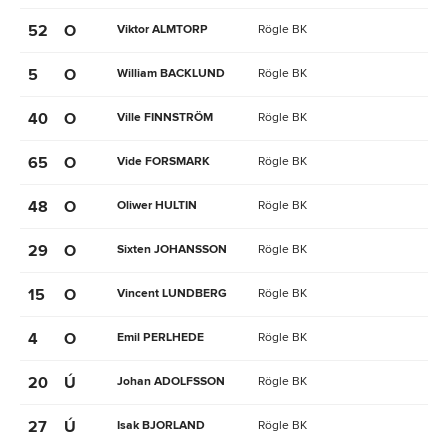
52
O
Viktor ALMTORP
Rögle BK
5
O
William BACKLUND
Rögle BK
40
O
Ville FINNSTRÖM
Rögle BK
65
O
Vide FORSMARK
Rögle BK
48
O
Oliwer HULTIN
Rögle BK
29
O
Sixten JOHANSSON
Rögle BK
15
O
Vincent LUNDBERG
Rögle BK
4
O
Emil PERLHEDE
Rögle BK
20
Ú
Johan ADOLFSSON
Rögle BK
27
Ú
Isak BJORLAND
Rögle BK