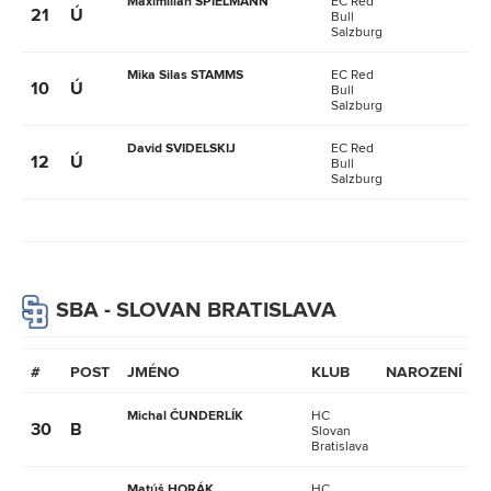
Maximilian SPIELMANN
EC Red
21
Ú
Bull
Salzburg
Mika Silas STAMMS
EC Red
10
Ú
Bull
Salzburg
David SVIDELSKIJ
EC Red
12
Ú
Bull
Salzburg
SBA - SLOVAN BRATISLAVA
#
POST
JMÉNO
KLUB
NAROZENÍ
V
Michal ČUNDERLÍK
HC
30
B
Slovan
Bratislava
Matúš HORÁK
HC