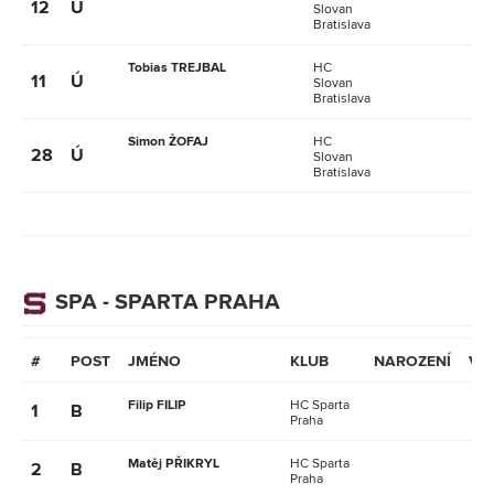
12
Ú
Slovan
Bratislava
Tobias TREJBAL
HC
11
Ú
Slovan
Bratislava
Simon ŽOFAJ
HC
28
Ú
Slovan
Bratislava
SPA - SPARTA PRAHA
#
POST
JMÉNO
KLUB
NAROZENÍ
VĚ
Filip FILIP
HC Sparta
1
B
Praha
Matěj PŘIKRYL
HC Sparta
2
B
Praha