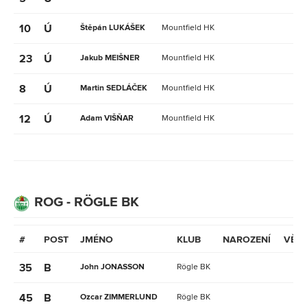
10
Ú
Štěpán LUKÁŠEK
Mountfield HK
23
Ú
Jakub MEIŠNER
Mountfield HK
8
Ú
Martin SEDLÁČEK
Mountfield HK
12
Ú
Adam VIŠŇAR
Mountfield HK
ROG - RÖGLE BK
#
POST
JMÉNO
KLUB
NAROZENÍ
VĚK
35
B
John JONASSON
Rögle BK
45
B
Ozcar ZIMMERLUND
Rögle BK