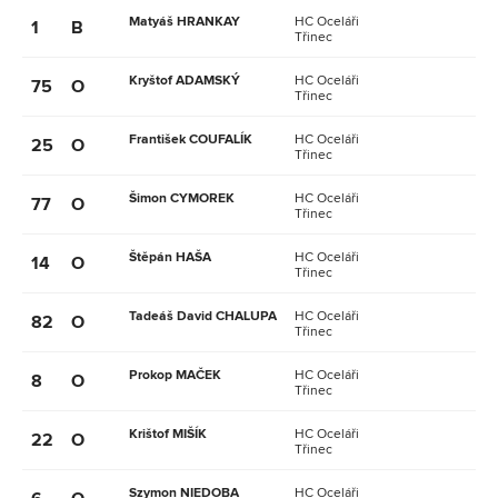
Matyáš HRANKAY
HC Oceláři
1
B
Třinec
Kryštof ADAMSKÝ
HC Oceláři
75
O
Třinec
František COUFALÍK
HC Oceláři
25
O
Třinec
Šimon CYMOREK
HC Oceláři
77
O
Třinec
Štěpán HAŠA
HC Oceláři
14
O
Třinec
Tadeáš David CHALUPA
HC Oceláři
82
O
Třinec
Prokop MAČEK
HC Oceláři
8
O
Třinec
Krištof MIŠÍK
HC Oceláři
22
O
Třinec
Szymon NIEDOBA
HC Oceláři