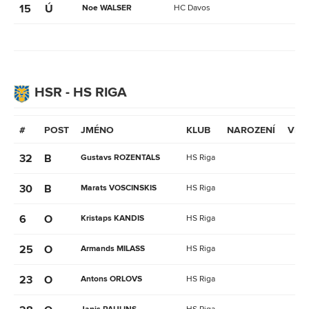
15
Ú
Noe WALSER
HC Davos
HSR - HS RIGA
#
POST
JMÉNO
KLUB
NAROZENÍ
VĚK
32
B
Gustavs ROZENTALS
HS Riga
30
B
Marats VOSCINSKIS
HS Riga
6
O
Kristaps KANDIS
HS Riga
25
O
Armands MILASS
HS Riga
23
O
Antons ORLOVS
HS Riga