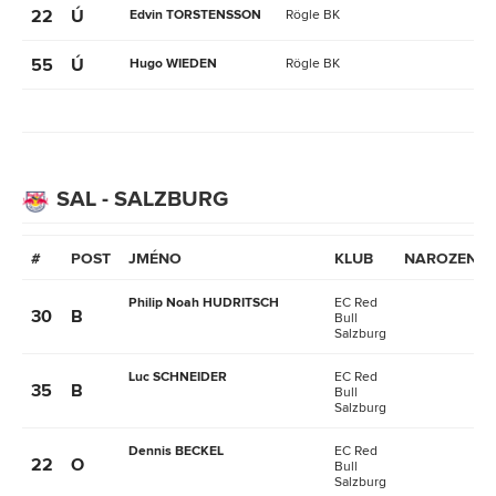
22
Ú
Edvin TORSTENSSON
Rögle BK
55
Ú
Hugo WIEDEN
Rögle BK
SAL - SALZBURG
#
POST
JMÉNO
KLUB
NAROZENÍ
Philip Noah HUDRITSCH
EC Red
30
B
Bull
Salzburg
Luc SCHNEIDER
EC Red
35
B
Bull
Salzburg
Dennis BECKEL
EC Red
22
O
Bull
Salzburg