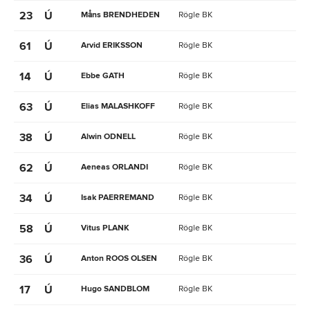
23
Ú
Måns BRENDHEDEN
Rögle BK
61
Ú
Arvid ERIKSSON
Rögle BK
14
Ú
Ebbe GATH
Rögle BK
63
Ú
Elias MALASHKOFF
Rögle BK
38
Ú
Alwin ODNELL
Rögle BK
62
Ú
Aeneas ORLANDI
Rögle BK
34
Ú
Isak PAERREMAND
Rögle BK
58
Ú
Vitus PLANK
Rögle BK
36
Ú
Anton ROOS OLSEN
Rögle BK
17
Ú
Hugo SANDBLOM
Rögle BK