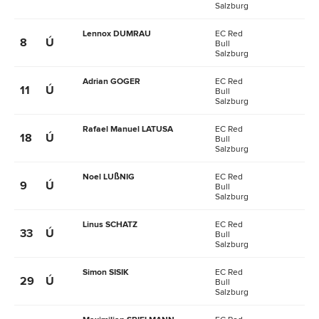
Salzburg
Lennox DUMRAU
EC Red
8
Ú
Bull
Salzburg
Adrian GOGER
EC Red
11
Ú
Bull
Salzburg
Rafael Manuel LATUSA
EC Red
18
Ú
Bull
Salzburg
Noel LUßNIG
EC Red
9
Ú
Bull
Salzburg
Linus SCHATZ
EC Red
33
Ú
Bull
Salzburg
Simon SISIK
EC Red
29
Ú
Bull
Salzburg