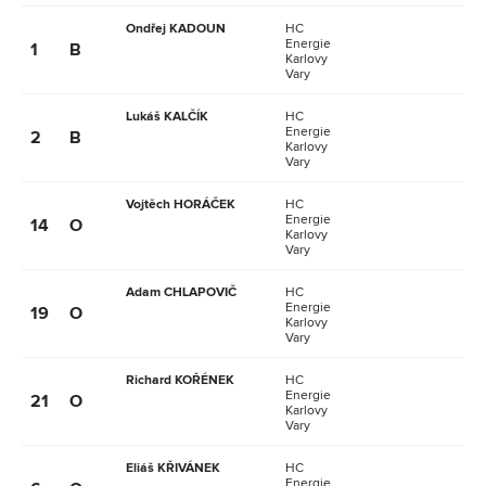
Ondřej KADOUN
HC
Energie
1
B
Karlovy
Vary
Lukáš KALČÍK
HC
Energie
2
B
Karlovy
Vary
Vojtěch HORÁČEK
HC
Energie
14
O
Karlovy
Vary
Adam CHLAPOVIČ
HC
Energie
19
O
Karlovy
Vary
Richard KOŘÉNEK
HC
Energie
21
O
Karlovy
Vary
Eliáš KŘIVÁNEK
HC
Energie