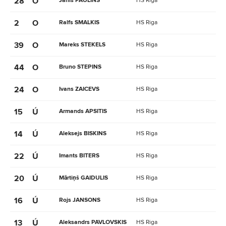
28
O
Janis PAULINS
HS Riga
2
O
Ralfs SMALKIS
HS Riga
39
O
Mareks STEKELS
HS Riga
44
O
Bruno STEPINS
HS Riga
24
O
Ivans ZAICEVS
HS Riga
15
Ú
Armands APSITIS
HS Riga
14
Ú
Aleksejs BISKINS
HS Riga
22
Ú
Imants BITERS
HS Riga
20
Ú
Mārtiņš GAIDULIS
HS Riga
16
Ú
Rojs JANSONS
HS Riga
13
Ú
Aleksandrs PAVLOVSKIS
HS Riga