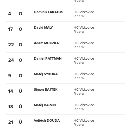
Ridera
Dominik LAKATOS
HC Vítkovice
4
O
Ridera
David MALÝ
HC Vítkovice
17
O
Ridera
Adam MUCZKA
HC Vítkovice
22
O
Ridera
Daniel RATTMAN
HC Vítkovice
24
O
Ridera
Matěj SÝKORA
HC Vítkovice
9
O
Ridera
Simon BAJTEK
HC Vítkovice
14
Ú
Ridera
Matěj BALVÍN
HC Vítkovice
18
Ú
Ridera
Vojtěch DOUDA
HC Vítkovice
21
Ú
Ridera