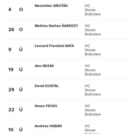
Maximilián SIROŤÁK
HC
4
O
Slovan
Bratislava
Mathias Nathan ŠARKÖZY
HC
26
O
Slovan
Bratislava
Leonard František BATA
HC
9
Ú
Slovan
Bratislava
Alex BEZÁK
HC
19
Ú
Slovan
Bratislava
David DOSTÁL
HC
29
Ú
Slovan
Bratislava
Simon FECKO
HC
22
Ú
Slovan
Bratislava
Andreas HABÁN
HC
10
Ú
Slovan