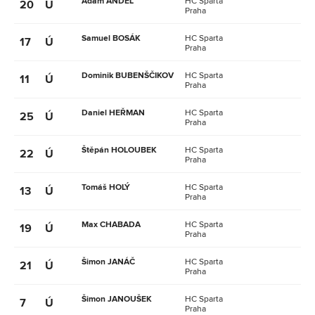
Adam ANDĚL
HC Sparta
20
Ú
Praha
Samuel BOSÁK
HC Sparta
17
Ú
Praha
Dominik BUBENŠČIKOV
HC Sparta
11
Ú
Praha
Daniel HEŘMAN
HC Sparta
25
Ú
Praha
Štěpán HOLOUBEK
HC Sparta
22
Ú
Praha
Tomáš HOLÝ
HC Sparta
13
Ú
Praha
Max CHABADA
HC Sparta
19
Ú
Praha
Šimon JANÁČ
HC Sparta
21
Ú
Praha
Šimon JANOUŠEK
HC Sparta
7
Ú
Praha