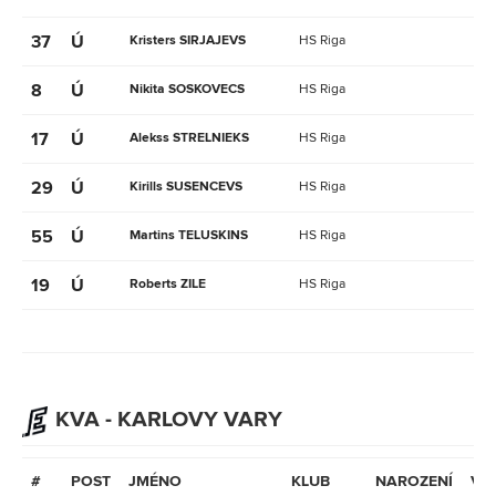
37
Ú
Kristers SIRJAJEVS
HS Riga
8
Ú
Nikita SOSKOVECS
HS Riga
17
Ú
Alekss STRELNIEKS
HS Riga
29
Ú
Kirills SUSENCEVS
HS Riga
55
Ú
Martins TELUSKINS
HS Riga
19
Ú
Roberts ZILE
HS Riga
KVA - KARLOVY VARY
#
POST
JMÉNO
KLUB
NAROZENÍ
VĚ