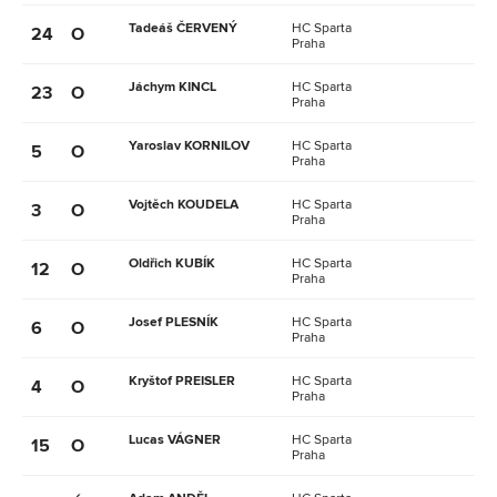
Tadeáš ČERVENÝ
HC Sparta
24
O
Praha
Jáchym KINCL
HC Sparta
23
O
Praha
Yaroslav KORNILOV
HC Sparta
5
O
Praha
Vojtěch KOUDELA
HC Sparta
3
O
Praha
Oldřich KUBÍK
HC Sparta
12
O
Praha
Josef PLESNÍK
HC Sparta
6
O
Praha
Kryštof PREISLER
HC Sparta
4
O
Praha
Lucas VÁGNER
HC Sparta
15
O
Praha