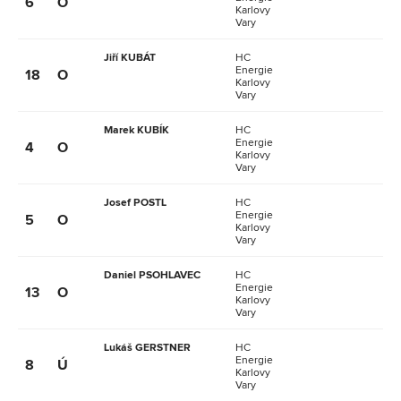
6
O
Karlovy
Vary
Jiří KUBÁT
HC
Energie
18
O
Karlovy
Vary
Marek KUBÍK
HC
Energie
4
O
Karlovy
Vary
Josef POSTL
HC
Energie
5
O
Karlovy
Vary
Daniel PSOHLAVEC
HC
Energie
13
O
Karlovy
Vary
Lukáš GERSTNER
HC
Energie
8
Ú
Karlovy
Vary