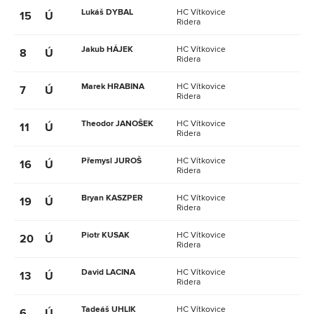
Lukáš DYBAL
HC Vítkovice
15
Ú
Ridera
Jakub HÁJEK
HC Vítkovice
8
Ú
Ridera
Marek HRABINA
HC Vítkovice
7
Ú
Ridera
Theodor JANOŠEK
HC Vítkovice
11
Ú
Ridera
Přemysl JUROŠ
HC Vítkovice
16
Ú
Ridera
Bryan KASZPER
HC Vítkovice
19
Ú
Ridera
Piotr KUSAK
HC Vítkovice
20
Ú
Ridera
David LACINA
HC Vítkovice
13
Ú
Ridera
Tadeáš UHLIK
HC Vítkovice
6
Ú