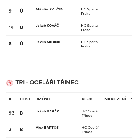
Mikuláš KALČEV
HC Sparta
9
Ú
Praha
Jakub KOVÁČ
HC Sparta
14
Ú
Praha
Jakub MILANIČ
HC Sparta
8
Ú
Praha
TRI - OCELÁŘI TŘINEC
#
POST
JMÉNO
KLUB
NAROZENÍ
VĚ
Jakub BARÁK
HC Oceláři
93
B
Třinec
Alex BARTOŠ
HC Oceláři
2
B
Třinec