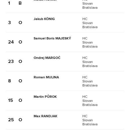
1
B
Slovan
Bratislava
Jakub KÖNIG
HC
3
O
Slovan
Bratislava
Samuel Boris MAJESKÝ
HC
24
O
Slovan
Bratislava
Ondrej MARGOČ
HC
23
O
Slovan
Bratislava
Roman MULINA
HC
8
O
Slovan
Bratislava
Martin PŮROK
HC
15
O
Slovan
Bratislava
Max RANDJAK
HC
25
O
Slovan
Bratislava