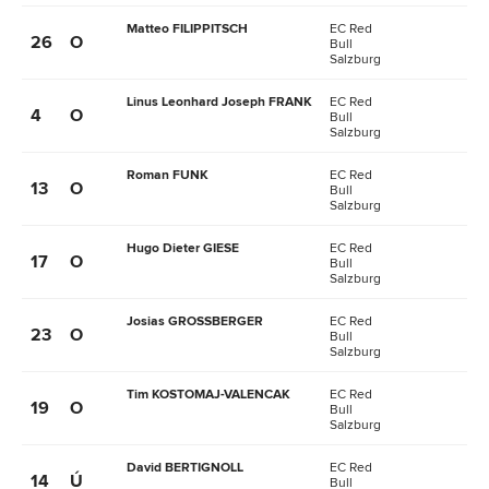
Matteo FILIPPITSCH
EC Red
26
O
Bull
Salzburg
Linus Leonhard Joseph FRANK
EC Red
4
O
Bull
Salzburg
Roman FUNK
EC Red
13
O
Bull
Salzburg
Hugo Dieter GIESE
EC Red
17
O
Bull
Salzburg
Josias GROSSBERGER
EC Red
23
O
Bull
Salzburg
Tim KOSTOMAJ-VALENCAK
EC Red
19
O
Bull
Salzburg
David BERTIGNOLL
EC Red
14
Ú
Bull