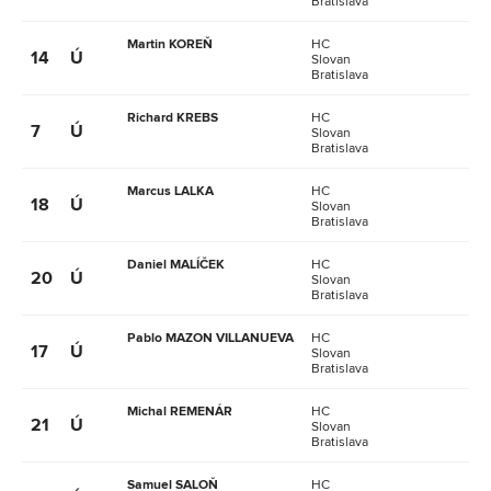
Bratislava
Martin KOREŇ
HC
14
Ú
Slovan
Bratislava
Richard KREBS
HC
7
Ú
Slovan
Bratislava
Marcus LALKA
HC
18
Ú
Slovan
Bratislava
Daniel MALÍČEK
HC
20
Ú
Slovan
Bratislava
Pablo MAZON VILLANUEVA
HC
17
Ú
Slovan
Bratislava
Michal REMENÁR
HC
21
Ú
Slovan
Bratislava
Samuel SALOŇ
HC