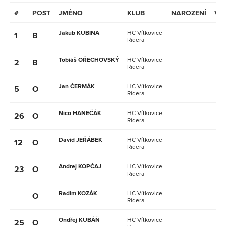
#
POST
JMÉNO
KLUB
NAROZENÍ
VĚ
Jakub KUBINA
HC Vítkovice
1
B
Ridera
Tobiáš OŘECHOVSKÝ
HC Vítkovice
2
B
Ridera
Jan ČERMÁK
HC Vítkovice
5
O
Ridera
Nico HANEČÁK
HC Vítkovice
26
O
Ridera
David JEŘÁBEK
HC Vítkovice
12
O
Ridera
Andrej KOPČAJ
HC Vítkovice
23
O
Ridera
Radim KOZÁK
HC Vítkovice
O
Ridera
Ondřej KUBÁŇ
HC Vítkovice
25
O