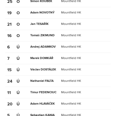
25
O
Šimon KOUBEK
Mountfield HK
19
O
Adam NOVOTNÝ
Mountfield HK
21
O
Jan TESAŘÍK
Mountfield HK
16
O
Tomáš ZIKMUND
Mountfield HK
6
Ú
Andrej ADAMKOV
Mountfield HK
7
Ú
Marek DOMKÁŘ
Mountfield HK
15
Ú
Václav DOSTÁLEK
Mountfield HK
24
Ú
Nathaniel FALTA
Mountfield HK
11
Ú
Timur FEDENCIUC
Mountfield HK
20
Ú
Adam HLAVÁČEK
Mountfield HK
5
Ú
Sebastian KANIA
Mountfield HK