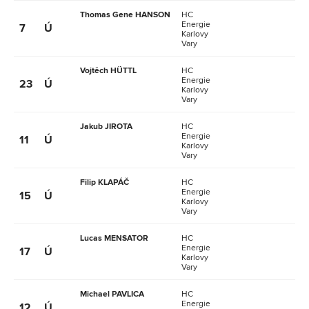
Thomas Gene HANSON
HC
Energie
7
Ú
Karlovy
Vary
Vojtěch HÜTTL
HC
Energie
23
Ú
Karlovy
Vary
Jakub JIROTA
HC
Energie
11
Ú
Karlovy
Vary
Filip KLAPÁČ
HC
Energie
15
Ú
Karlovy
Vary
Lucas MENSATOR
HC
Energie
17
Ú
Karlovy
Vary
Michael PAVLICA
HC
Energie
12
Ú