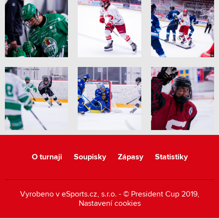
O turnaji
Soupisky
Zápasy
Statistiky
Vyrobeno v
eSports.cz
, s.r.o. - © President Cup 2019,
Nastavení cookies