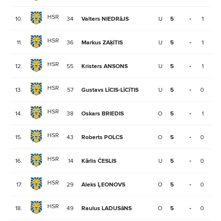
HSR
10.
34
Valters NIEDRāJS
U
5
-
1
2
HSR
11.
36
Markus ZAķīTIS
U
5
-
1
1
HSR
12.
55
Kristers ANSONS
U
5
-
1
1
HSR
13.
57
Gustavs LīCIS-LīCīTIS
U
5
-
0
2
HSR
14.
38
Oskars BRIEDIS
O
5
-
1
0
HSR
15.
43
Roberts POLCS
O
5
-
0
1
HSR
16.
14
Kārlis ČESLIS
U
5
-
0
1
HSR
17.
29
Aleks ĻEONOVS
O
5
-
0
1
HSR
18.
49
Raulus LADUSāNS
O
5
-
0
1