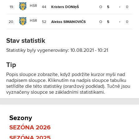
HSR
19.
44
Kristers DONIņŠ
O
5
-
0
0
HSR
20.
52
Alekss SIMANOVIČS
O
5
-
0
0
Stav statistik
Statistiky byly vygenerovány: 10.08.2021 - 10:21
Tip
Popis sloupce zobrazíte, když podržíte kurzor myši nad
nadpisem sloupce. Kliknutím na nadpis sloupce tabulku
setřídíte dle této statistiky (oranžový podklad). Tučně jsou
vyznačeny sloupce se základními statistikami.
Sezony
SEZÓNA 2026
SEZÓNA 2025