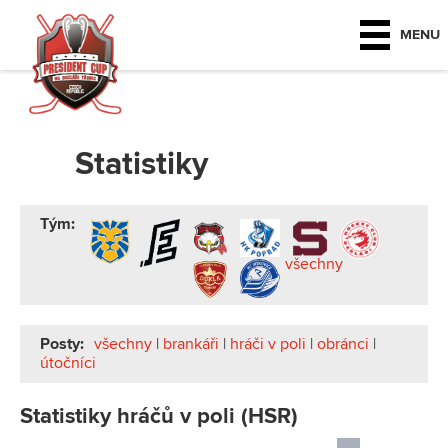
MENU
Statistiky
Tým:
všechny
Posty:
všechny
|
brankáři
|
hráči v poli
|
obránci
|
útočníci
Statistiky hráčů v poli (HSR)