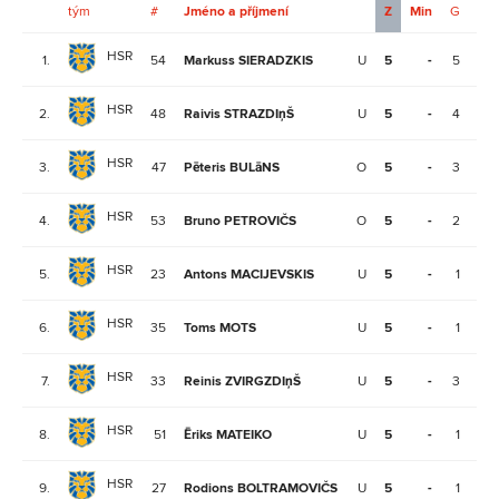
tým
#
Jméno a příjmení
Z
Min
G
A
HSR
1.
54
Markuss SIERADZKIS
U
5
-
5
1
HSR
2.
48
Raivis STRAZDIņŠ
U
5
-
4
1
HSR
3.
47
Pēteris BULāNS
O
5
-
3
1
HSR
4.
53
Bruno PETROVIČS
O
5
-
2
2
HSR
5.
23
Antons MACIJEVSKIS
U
5
-
1
3
HSR
6.
35
Toms MOTS
U
5
-
1
3
HSR
7.
33
Reinis ZVIRGZDIņŠ
U
5
-
3
0
HSR
8.
51
Ēriks MATEIKO
U
5
-
1
2
HSR
9.
27
Rodions BOLTRAMOVIČS
U
5
-
1
2