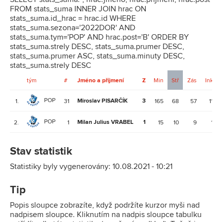
FROM stats_suma INNER JOIN hrac ON
stats_suma.id_hrac = hrac.id WHERE
stats_suma.sezona='2022DOR' AND
stats_suma.tym='POP' AND hrac.post='B' ORDER BY
stats_suma.strely DESC, stats_suma.prumer DESC,
stats_suma.prumer ASC, stats_suma.minuty DESC,
stats_suma.strely DESC
tým
#
Jméno a příjmení
Z
Min
Stř
Zás
Ink
POP
Miroslav PISARČÍK
3
1.
31
165
68
57
11
POP
Milan Julius VRABEL
1
2.
1
15
10
9
1
Stav statistik
Statistiky byly vygenerovány: 10.08.2021 - 10:21
Tip
Popis sloupce zobrazíte, když podržíte kurzor myši nad
nadpisem sloupce. Kliknutím na nadpis sloupce tabulku