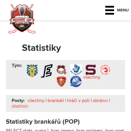
MENU
Statistiky
Tým:
všechny
Posty:
všechny
|
brankáři
|
hráči v poli
|
obránci
|
útočníci
Statistiky brankářů (POP)
SELECT stats_suma.*, hrac.jmeno, hrac.prijmeni, hrac.post