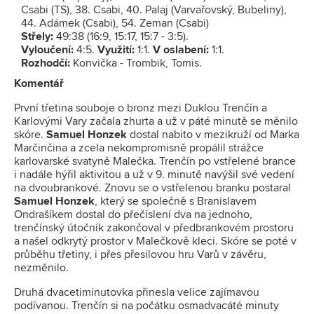
Csabi (TS), 38. Csabi, 40. Palaj (Varvařovský, Bubeliny),
44. Adámek (Csabi), 54. Zeman (Csabi)
Střely:
49:38 (16:9, 15:17, 15:7 - 3:5).
Vyloučení:
4:5.
Využití:
1:1.
V oslabení:
1:1.
Rozhodčí:
Konvička - Trombik, Tomis.
Komentář
První třetina souboje o bronz mezi Duklou Trenčín a
Karlovými Vary začala zhurta a už v páté minutě se měnilo
skóre.
Samuel Honzek
dostal nabito v mezikruží od Marka
Marčinčina a zcela nekompromisně propálil strážce
karlovarské svatyně Malečka. Trenčín po vstřelené brance
i nadále hýřil aktivitou a už v 9. minutě navýšil své vedení
na dvoubrankové. Znovu se o vstřelenou branku postaral
Samuel Honzek
, který se společně s Branislavem
Ondrašíkem dostal do přečíslení dva na jednoho,
trenčínský útočník zakončoval v předbrankovém prostoru
a našel odkrytý prostor v Malečkově kleci. Skóre se poté v
průběhu třetiny, i přes přesilovou hru Varů v závěru,
nezměnilo.
Druhá dvacetiminutovka přinesla velice zajímavou
podívanou. Trenčín si na počátku osmadvacáté minuty