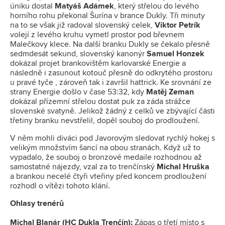
úniku dostal
Matyáš Adámek
, který střelou do levého
horního rohu překonal Šurína v brance Dukly. Tři minuty
na to se však již radoval slovenský celek,
Viktor Petrík
volejí z levého kruhu vymetl prostor pod břevnem
Malečkovy klece. Na další branku Dukly se čekalo přesně
sedmdesát sekund, slovenský kanonýr
Samuel Honzek
dokázal projet brankovištěm karlovarské Energie a
následně i zasunout kotouč přesně do odkrytého prostoru
u pravé tyče , zároveň tak i završil hattrick. Ke srovnání ze
strany Energie došlo v čase 53:32, kdy
Matěj Zeman
dokázal přízemní střelou dostat puk za záda strážce
slovenské svatyně. Jelikož žádný z celků ve zbývající části
třetiny branku nevstřelil, dopěl souboj do prodloužení.
V něm mohli diváci pod Javorovým sledovat rychlý hokej s
velikým množstvím šancí na obou stranách. Když už to
vypadalo, že souboj o bronzové medaile rozhodnou až
samostatné nájezdy, vzal za to trenčínský
Michal Hruška
a brankou necelé čtyři vteřiny před koncem prodloužení
rozhodl o vítězi tohoto klání.
Ohlasy trenérů
Michal Blanár (HC Dukla Trenčín):
Zápas o třetí místo s