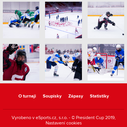
O turnaji
Soupisky
Zápasy
Statistiky
Vyrobeno v
eSports.cz
, s.r.o. - © President Cup 2019,
Nastavení cookies