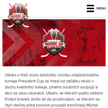
bronz
MENU
09.08.2020 | Redakce
Utkání o třetí místo letošního ročníku mládežnického
turnaje President Cup se hned od začátku neslo v
duchu kvalitního hokeje, plného osobních soubojů a
akcí na obou stranách. Utkání, ve kterém padlo celkem
třináct branek došlo až do prodloužení, ve kterém se
čtyři vteřiny před koncem prosadil trenčínský Michal