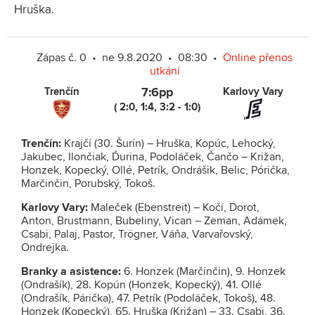
Hruška.
Zápas č. 0 • ne 9.8.2020 • 08:30 •
Online přenos
utkání
Trenčín
7:6pp
Karlovy Vary
( 2:0, 1:4, 3:2 - 1:0)
Trenčín:
Krajčí (30. Šurín) – Hruška, Kopúc, Lehocký,
Jakubec, Ilončiak, Ďurina, Podoláček, Čančo – Križan,
Honzek, Kopecký, Ollé, Petrík, Ondrášik, Belic, Pórička,
Marčinčin, Porubský, Tokoš.
Karlovy Vary:
Maleček (Ebenstreit) – Kočí, Dorot,
Anton, Brustmann, Bubeliny, Vican – Zeman, Adámek,
Csabi, Palaj, Pastor, Trögner, Váňa, Varvařovský,
Ondrejka.
Branky a asistence:
6. Honzek (Marčinčin), 9. Honzek
(Ondrašík), 28. Kopún (Honzek, Kopecký), 41. Ollé
(Ondrašík, Párička), 47. Petrík (Podoláček, Tokoš), 48.
Honzek (Kopecký), 65. Hruška (Križan) – 33. Csabi, 36.