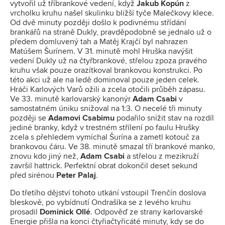
vytvořil už tříbrankové vedení, když
Jakub Kopún
z
vrcholku kruhu našel skulinku bližší tyče Malečkovy klece.
Od dvě minuty později došlo k podivnému střídání
brankářů na straně Dukly, pravděpodobně se jednalo už o
předem domluvený tah a Matěj Krajčí byl nahrazen
Matúšem Šurínem. V 31. minutě mohl Hruška navýšit
vedení Dukly už na čtyřbrankové, střelou zpoza pravého
kruhu však pouze orazítkoval brankovou konstrukci. Po
této akci už ale na ledě dominoval pouze jeden celek.
Hráči Karlových Varů ožili a zcela otočili průběh zápasu.
Ve 33. minutě karlovarský kanonýr
Adam Csabi
v
samostatném úniku snižoval na 1:3. O necelé tři minuty
později se
Adamovi Csabimu
podařilo snížit stav na rozdíl
jediné branky, když v trestném střílení po faulu Hrušky
zcela s přehledem vymíchal Šurína a zametl kotouč za
brankovou čáru. Ve 38. minutě smazal tří brankové manko,
znovu kdo jiný než,
Adam Csabi
a střelou z mezikruží
završil hattrick. Perfektní obrat dokončil deset sekund
před sirénou
Peter Palaj
.
Do třetího dějství tohoto utkání vstoupil Trenčín doslova
bleskově, po vybídnutí Ondrašíka se z levého kruhu
prosadil
Dominick Ollé
. Odpověď ze strany karlovarské
Energie přišla na konci čtyřiačtyřicáté minuty, kdy se do