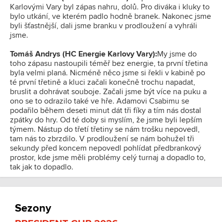
Karlovými Vary byl zápas nahru, dolů. Pro diváka i kluky to
bylo utkání, ve kterém padlo hodně branek. Nakonec jsme
byli šťastnější, dali jsme branku v prodloužení a vyhráli
jsme.
Tomáš Andrys (HC Energie Karlovy Vary):
My jsme do
toho zápasu nastoupili téměř bez energie, ta první třetina
byla velmi planá. Nicméně něco jsme si řekli v kabině po
té první třetině a kluci začali konečně trochu napadat,
bruslit a dohrávat souboje. Začali jsme být více na puku a
ono se to odrazilo také ve hře. Adamovi Csabimu se
podařilo během deseti minut dát tři fíky a tím nás dostal
zpátky do hry. Od té doby si myslím, že jsme byli lepším
týmem. Nástup do třetí třetiny se nám trošku nepovedl,
tam nás to zbrzdilo. V prodloužení se nám bohužel tři
sekundy před koncem nepovedl pohlídat předbrankový
prostor, kde jsme měli problémy celý turnaj a dopadlo to,
tak jak to dopadlo.
Sezony