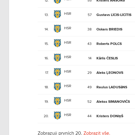
12.
55
Kristers ANSONS
HSR
13.
57
Gustavs LīCIS-LīCīTIS
HSR
14.
38
Oskars BRIEDIS
HSR
15.
43
Roberts POLCS
HSR
16.
14
Kārlis ČESLIS
HSR
17.
29
Aleks ĻEONOVS
HSR
18.
49
Raulus LADUSāNS
HSR
19.
52
Alekss SIMANOVIČS
HSR
20.
44
Kristers DONIņŠ
Zobrazuji prvních 20.
Zobrazit vše.