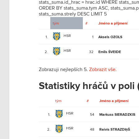
stats_suma.id_hrac = hrac.id WHERE stats_s
ORDER BY stats_suma.tym ASC, stats_suma.p
stats_suma.strely DESC LIMIT 5
tým
#
Jméno a příjmení
HSR
1.
1
Aksels OZOLS
HSR
2.
32
Emīls ŠVEIDE
Zobrazuji nejlepších 5.
Zobrazit vše.
Statistiky hráčů v poli
tým
#
Jméno a příjmení
HSR
1.
54
Markuss SIERADZKIS
HSR
2.
48
Raivis STRAZDIņŠ