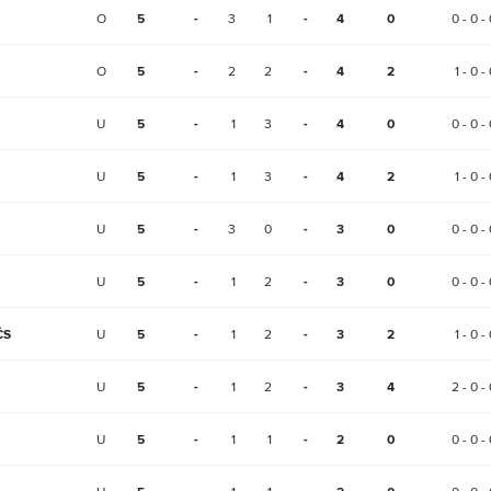
O
5
-
3
1
-
4
0
0 - 0 - 
O
5
-
2
2
-
4
2
1 - 0 -
U
5
-
1
3
-
4
0
0 - 0 - 
U
5
-
1
3
-
4
2
1 - 0 -
U
5
-
3
0
-
3
0
0 - 0 - 
U
5
-
1
2
-
3
0
0 - 0 - 
ČS
U
5
-
1
2
-
3
2
1 - 0 -
U
5
-
1
2
-
3
4
2 - 0 - 
U
5
-
1
1
-
2
0
0 - 0 - 