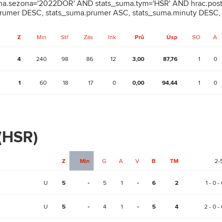
uma.sezona='2022DOR' AND stats_suma.tym='HSR' AND hrac.post
rumer DESC, stats_suma.prumer ASC, stats_suma.minuty DESC,
Z
Min
Stř
Zás
Ink
Prů
Úsp
SO
A
4
240
98
86
12
3,00
87,76
1
0
1
60
18
17
0
0,00
94,44
1
0
 (HSR)
Z
Min
G
A
V
B
TM
2-
U
5
-
5
1
-
6
2
1 - 0 -
U
5
-
4
1
-
5
4
2 - 0 - 