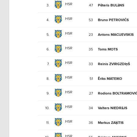
HSR
3.
47
Pēteris BULāNS
HSR
4.
53
Bruno PETROVIČS
HSR
5.
23
Antons MACIJEVSKIS
HSR
6.
35
Toms MOTS
HSR
7.
33
Reinis ZVIRGZDIņŠ
HSR
8.
51
Ēriks MATEIKO
HSR
9.
27
Rodions BOLTRAMOVI
HSR
10.
34
Valters NIEDRāJS
HSR
11.
36
Markus ZAķīTIS
HSR