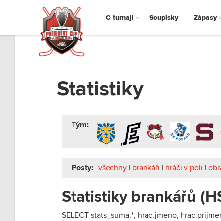
O turnaji
Soupisky
Zápasy
Statistiky
Tým:
Posty:
všechny
|
brankáři
|
hráči v poli
|
obr
Statistiky brankářů (H
SELECT stats_suma.*, hrac.jmeno, hrac.prijm