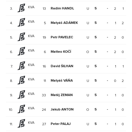
KVA
Radim HANDL
5
-
-
3.
13
U
2
1
KVA
Matyáš ADÁMEK
5
-
-
4.
5
U
1
2
KVA
Petr PAVELEC
5
-
-
5.
19
U
2
0
KVA
Matteo KOČÍ
5
-
-
6.
6
O
2
0
KVA
David ŠILHAN
5
-
-
7.
16
U
1
1
KVA
Matyáš VÁŇA
5
-
-
8.
11
U
0
2
KVA
Matěj ZEMAN
5
-
-
9.
33
U
1
0
KVA
Jakub ANTON
5
-
-
10.
24
O
1
0
KVA
Peter PALAJ
5
-
-
11.
27
U
1
0