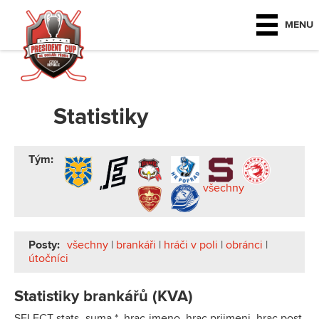
MENU
Statistiky
Tým:
všechny
Posty:
všechny
|
brankáři
|
hráči v poli
|
obránci
|
útočníci
Statistiky brankářů (KVA)
SELECT stats_suma.*, hrac.jmeno, hrac.prijmeni, hrac.post