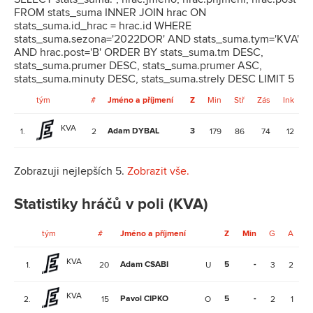
FROM stats_suma INNER JOIN hrac ON
stats_suma.id_hrac = hrac.id WHERE
stats_suma.sezona='2022DOR' AND stats_suma.tym='KVA'
AND hrac.post='B' ORDER BY stats_suma.tm DESC,
stats_suma.prumer DESC, stats_suma.prumer ASC,
stats_suma.minuty DESC, stats_suma.strely DESC LIMIT 5
tým
#
Jméno a příjmení
Z
Min
Stř
Zás
Ink
KVA
Adam DYBAL
3
4
1.
2
179
86
74
12
Zobrazuji nejlepších 5.
Zobrazit vše.
Statistiky hráčů v poli (KVA)
tým
#
Jméno a příjmení
Z
Min
G
A
V
KVA
Adam CSABI
5
-
-
1.
20
U
3
2
KVA
Pavol CIPKO
5
-
-
2.
15
O
2
1