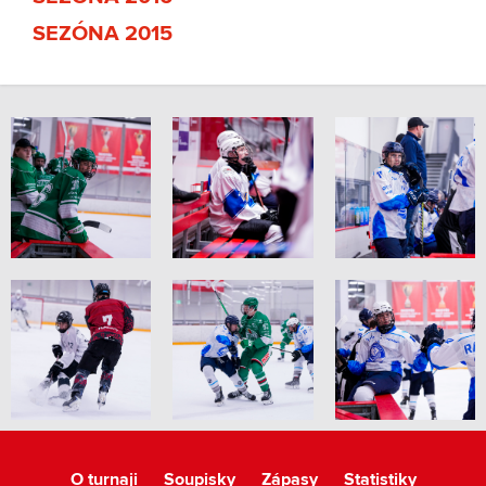
SEZÓNA 2015
O turnaji
Soupisky
Zápasy
Statistiky