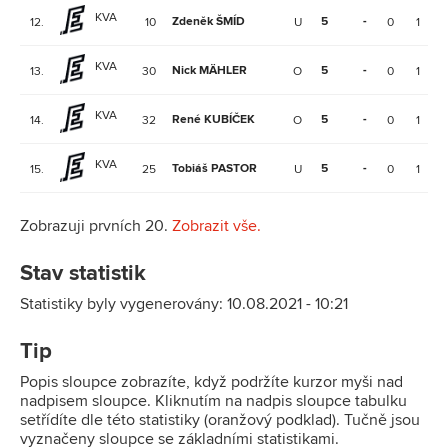
KVA
Zdeněk ŠMÍD
5
-
-
12.
10
U
0
1
KVA
Nick MÄHLER
5
-
-
13.
30
O
0
1
KVA
René KUBÍČEK
5
-
-
14.
32
O
0
1
KVA
Tobiáš PASTOR
5
-
-
15.
25
U
0
1
Zobrazuji prvních 20.
Zobrazit vše.
Stav statistik
Statistiky byly vygenerovány: 10.08.2021 - 10:21
Tip
Popis sloupce zobrazíte, když podržíte kurzor myši nad
nadpisem sloupce. Kliknutím na nadpis sloupce tabulku
setřídíte dle této statistiky (oranžový podklad). Tučně jsou
vyznačeny sloupce se základními statistikami.