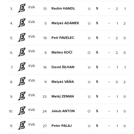
KVA
Radim HANDL
5
-
-
3.
13
U
2
1
KVA
Matyáš ADÁMEK
5
-
-
4.
5
U
1
2
KVA
Petr PAVELEC
5
-
-
5.
19
U
2
0
KVA
Matteo KOČÍ
5
-
-
6.
6
O
2
0
KVA
David ŠILHAN
5
-
-
7.
16
U
1
1
KVA
Matyáš VÁŇA
5
-
-
8.
11
U
0
2
KVA
Matěj ZEMAN
5
-
-
9.
33
U
1
0
KVA
Jakub ANTON
5
-
-
10.
24
O
1
0
KVA
Peter PALAJ
5
-
-
11.
27
U
1
0