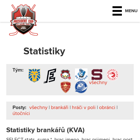
MENU
Statistiky
Tým:
všechny
Posty:
všechny
|
brankáři
|
hráči v poli
|
obránci
|
útočníci
Statistiky brankářů (KVA)
SELECT stats_suma.*, hrac.jmeno, hrac.prijmeni, hrac.post