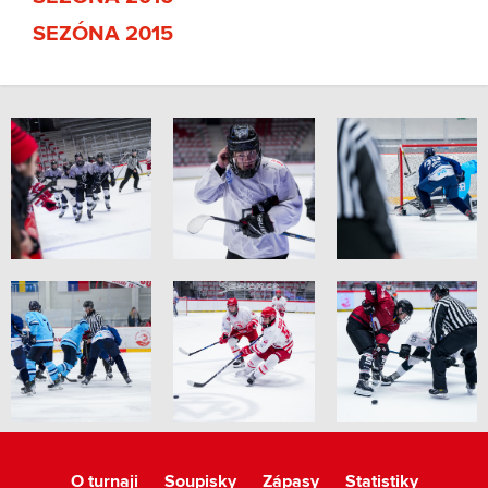
SEZÓNA 2015
O turnaji
Soupisky
Zápasy
Statistiky