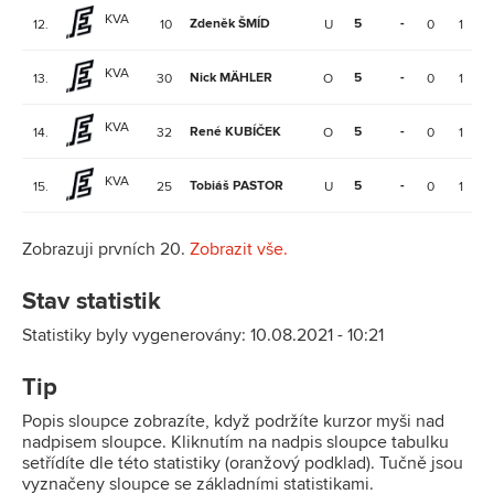
KVA
Zdeněk ŠMÍD
5
-
-
12.
10
U
0
1
KVA
Nick MÄHLER
5
-
-
13.
30
O
0
1
KVA
René KUBÍČEK
5
-
-
14.
32
O
0
1
KVA
Tobiáš PASTOR
5
-
-
15.
25
U
0
1
Zobrazuji prvních 20.
Zobrazit vše.
Stav statistik
Statistiky byly vygenerovány: 10.08.2021 - 10:21
Tip
Popis sloupce zobrazíte, když podržíte kurzor myši nad
nadpisem sloupce. Kliknutím na nadpis sloupce tabulku
setřídíte dle této statistiky (oranžový podklad). Tučně jsou
vyznačeny sloupce se základními statistikami.