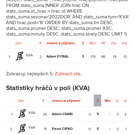
FROM stats_suma INNER JOIN hrac ON
stats_suma.id_hrac = hrac.id WHERE
stats_suma.sezona='2022DOR' AND stats_suma.tym='KVA'
AND hrac.post='B' ORDER BY stats_suma.tm DESC,
stats_suma.prumer DESC, stats_suma.prumer ASC,
stats_suma.minuty DESC, stats_suma.strely DESC LIMIT 5
tým
#
Jméno a příjmení
Z
Min
Stř
Zás
Ink
KVA
Adam DYBAL
3
4
1.
2
179
86
74
12
Zobrazuji nejlepších 5.
Zobrazit vše.
Statistiky hráčů v poli (KVA)
tým
#
Jméno a příjmení
Z
Min
G
A
V
KVA
Adam CSABI
5
-
-
1.
20
U
3
2
KVA
Pavol CIPKO
5
-
-
2.
15
O
2
1