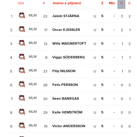
tým
#
Jméno a příjmení
Z
Min
G
A
MLM
Jakob STJÄRNA
5
-
1.
22
U
3
2
MLM
Oscar KJESSLER
5
-
2.
17
U
2
1
MLM
Wille MAGNERTOFT
5
-
3.
12
U
1
3
MLM
Viggo SÖDERBERG
5
-
4.
8
U
1
1
MLM
Filip NILSSON
5
-
5.
33
U
1
0
MLM
Felix PERSSON
5
-
6.
28
U
0
3
MLM
Sean BANEGAS
5
-
7.
20
U
0
1
MLM
Kalle HEMSTRÖM
5
-
8.
29
U
0
0
MLM
Victor ANDERSSON
5
-
9.
19
U
0
0