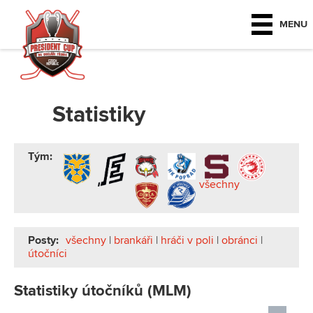
MENU
Statistiky
Tým:
všechny
Posty:
všechny
|
brankáři
|
hráči v poli
|
obránci
|
útočníci
Statistiky útočníků (MLM)