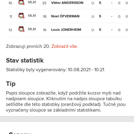
MLM
Viktor ANDERSSON
5
-
10.
25
U
0
0
MLM
Noel ÖFVERMAN
5
-
11.
18
U
0
0
MLM
Louis JONERHEIM
5
-
12.
16
U
0
0
Zobrazuji prvních 20.
Zobrazit vše.
Stav statistik
Statistiky byly vygenerovány: 10.08.2021 - 10:21
Tip
Popis sloupce zobrazíte, když podržíte kurzor myši nad
nadpisem sloupce. Kliknutím na nadpis sloupce tabulku
setřídíte dle této statistiky (oranžový podklad). Tučně jsou
vyznačeny sloupce se základními statistikami.