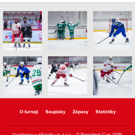
O turnaji
Soupisky
Zápasy
Statistiky
Vyrobeno v
eSports.cz
, s.r.o. - © President Cup 2019,