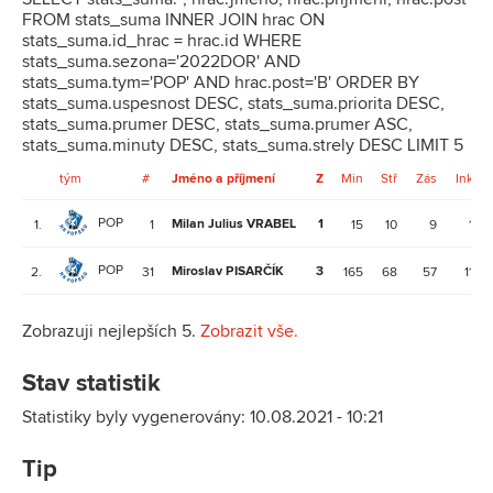
FROM stats_suma INNER JOIN hrac ON
stats_suma.id_hrac = hrac.id WHERE
stats_suma.sezona='2022DOR' AND
stats_suma.tym='POP' AND hrac.post='B' ORDER BY
stats_suma.uspesnost DESC, stats_suma.priorita DESC,
stats_suma.prumer DESC, stats_suma.prumer ASC,
stats_suma.minuty DESC, stats_suma.strely DESC LIMIT 5
tým
#
Jméno a příjmení
Z
Min
Stř
Zás
Ink
POP
Milan Julius VRABEL
1
1.
1
15
10
9
1
POP
Miroslav PISARČÍK
3
2.
31
165
68
57
11
Zobrazuji nejlepších 5.
Zobrazit vše.
Stav statistik
Statistiky byly vygenerovány: 10.08.2021 - 10:21
Tip