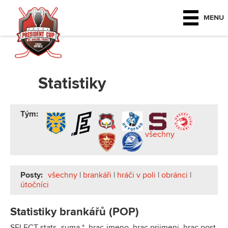
MENU
Statistiky
Tým:
všechny
Posty:
všechny
|
brankáři
|
hráči v poli
|
obránci
|
útočníci
Statistiky brankářů (POP)
SELECT stats_suma.*, hrac.jmeno, hrac.prijmeni, hrac.post