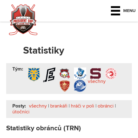
MENU
Statistiky
Tým:
všechny
Posty:
všechny
|
brankáři
|
hráči v poli
|
obránci
|
útočníci
Statistiky obránců (TRN)