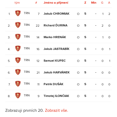
tým
#
Jméno a příjmení
Z
Min
G
A
V
TRN
Jakub CHROMIAK
5
-
-
1.
7
O
1
2
TRN
Richard ĎURINA
5
-
-
2.
22
O
2
0
TRN
Marko HRENÁK
5
-
-
3.
14
O
1
0
TRN
Jakub JASTRABÍK
5
-
-
4.
16
O
0
1
TRN
Samuel KUPEC
5
-
-
5.
12
O
0
1
TRN
Jakub HARVÁNEK
5
-
-
6.
21
O
0
0
TRN
Patrik DUŠÁK
5
-
-
7.
11
O
0
0
TRN
Timotej ILONČIAK
5
-
-
8.
9
O
0
0
Zobrazuji prvních 20.
Zobrazit vše.