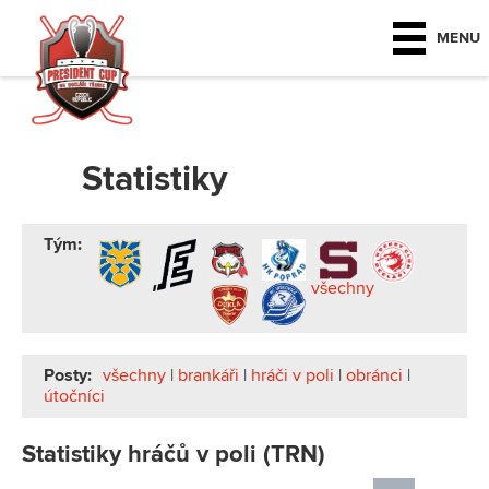
MENU
Statistiky
Tým:
všechny
Posty:
všechny
|
brankáři
|
hráči v poli
|
obránci
|
útočníci
Statistiky hráčů v poli (TRN)