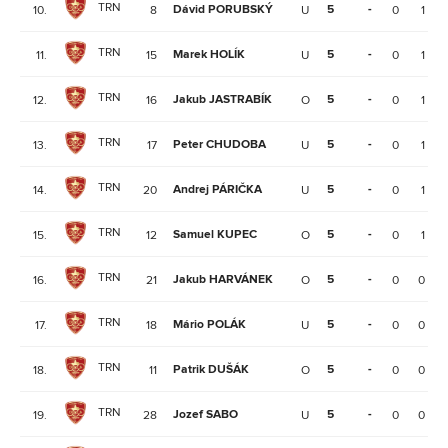
TRN
Dávid PORUBSKÝ
5
-
10.
8
U
0
1
TRN
Marek HOLÍK
5
-
11.
15
U
0
1
TRN
Jakub JASTRABÍK
5
-
12.
16
O
0
1
TRN
Peter CHUDOBA
5
-
13.
17
U
0
1
TRN
Andrej PÁRIČKA
5
-
14.
20
U
0
1
TRN
Samuel KUPEC
5
-
15.
12
O
0
1
TRN
Jakub HARVÁNEK
5
-
16.
21
O
0
0
TRN
Mário POLÁK
5
-
17.
18
U
0
0
TRN
Patrik DUŠÁK
5
-
18.
11
O
0
0
TRN
Jozef SABO
5
-
19.
28
U
0
0