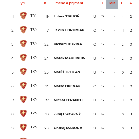
tým
#
Jméno a příjmení
Z
Min
G
A
TRN
Luboš STAHOŇ
5
-
1.
19
U
4
2
TRN
Jakub CHROMIAK
5
-
2.
7
O
1
2
TRN
Richard ĎURINA
5
-
3.
22
O
2
0
TRN
Marek MARCINČIN
5
-
4.
24
U
2
0
TRN
Matúš TROKAN
5
-
5.
25
U
0
2
TRN
Marko HRENÁK
5
-
6.
14
O
1
0
TRN
Michal FERANEC
5
-
7.
27
U
1
0
TRN
Juraj POKORNÝ
5
-
8.
10
U
0
1
TRN
Ondrej MARUNA
5
-
9.
29
U
0
1