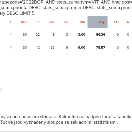
uma.sezona='2022DOR' AND stats_suma.tym='VIT' AND hrac.post=
suma.priorita DESC, stats_suma.prumer DESC, stats_suma.prum
ely DESC LIMIT 5
Z
Min
Stř
Zás
Ink
Prů
Úsp
SO
A
1
60
22
19
3
3,00
86,36
0
0
1
60
42
33
9
9,00
78,57
0
0
1
 myši nad nadpisem sloupce. Kliknutím na nadpis sloupce tabulk
). Tučně jsou vyznačeny sloupce se základními statistikami.