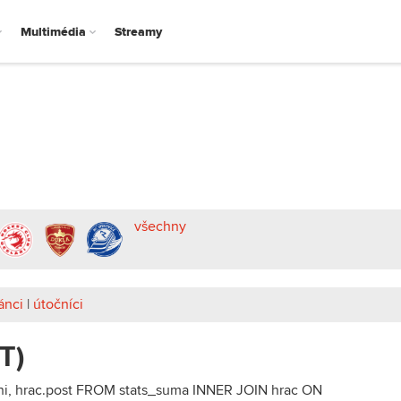
Multimédia
Streamy
všechny
ánci
|
útočníci
T)
eni, hrac.post FROM stats_suma INNER JOIN hrac ON