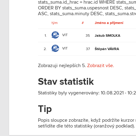
stats_suma.id_hrac = hrac.id WHERE stats_s
ORDER BY stats_suma.uspesnost DESC, stats_
ASC, stats_suma.minuty DESC, stats_suma.str
tým
#
Jméno a příjmení
VIT
1.
35
Jakub SMOLKA
VIT
2.
37
Štěpán VÁVRA
Zobrazuji nejlepších 5.
Zobrazit vše.
Stav statistik
Statistiky byly vygenerovány: 10.08.2021 - 10:2
Tip
Popis sloupce zobrazíte, když podržíte kurzor
setřídíte dle této statistiky (oranžový podklad