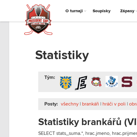
O turnaji
Soupisky
Zápasy
Statistiky
Tým:
Posty:
všechny
|
brankáři
|
hráči v poli
|
obr
Statistiky brankářů (VI
SELECT stats_suma.*, hrac.jmeno, hrac.prijm