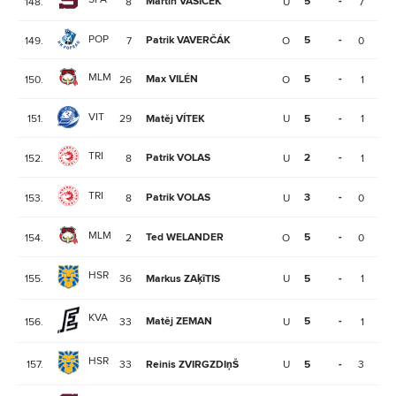
Martin VAŠÍČEK
5
-
148.
8
U
7
4
POP
Patrik VAVERČÁK
5
-
149.
7
O
0
3
MLM
Max VILÉN
5
-
150.
26
O
1
2
VIT
151.
29
Matěj VÍTEK
U
5
-
1
1
TRI
Patrik VOLAS
2
-
152.
8
U
1
1
TRI
Patrik VOLAS
3
-
153.
8
U
0
3
MLM
Ted WELANDER
5
-
154.
2
O
0
0
HSR
155.
36
Markus ZAķīTIS
U
5
-
1
1
KVA
Matěj ZEMAN
5
-
156.
33
U
1
0
HSR
157.
33
Reinis ZVIRGZDIņŠ
U
5
-
3
0