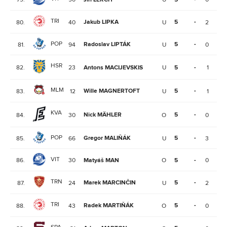
TRI
Jakub LIPKA
5
-
80.
40
U
2
1
POP
Radoslav LIPTÁK
5
-
81.
94
U
0
0
HSR
82.
23
Antons MACIJEVSKIS
U
5
-
1
3
MLM
Wille MAGNERTOFT
5
-
83.
12
U
1
3
KVA
Nick MÄHLER
5
-
84.
30
O
0
1
POP
Gregor MALIŇÁK
5
-
85.
66
U
3
4
VIT
86.
30
Matyáš MAN
O
5
-
0
1
TRN
Marek MARCINČIN
5
-
87.
24
U
2
0
TRI
Radek MARTIŇÁK
5
-
88.
43
O
0
0