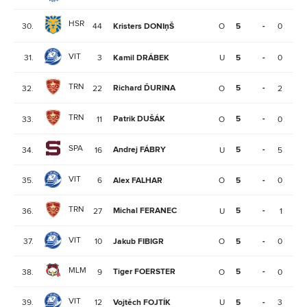
HSR
30.
44
Kristers DONIņŠ
O
5
-
0
0
VIT
31.
3
Kamil DRÁBEK
U
5
-
0
0
TRN
Richard ĎURINA
5
-
32.
22
O
2
0
TRN
Patrik DUŠÁK
5
-
33.
11
O
0
0
SPA
Andrej FÁBRY
5
-
34.
16
U
5
5
VIT
35.
6
Alex FALHAR
O
5
-
0
0
TRN
Michal FERANEC
5
-
36.
27
U
1
0
VIT
37.
10
Jakub FIBIGR
O
5
-
0
1
MLM
Tiger FOERSTER
5
-
38.
9
O
0
0
VIT
39.
12
Vojtěch FOJTÍK
U
5
-
3
1