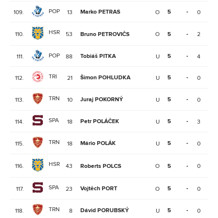
POP
Marko PETRAS
5
-
109.
13
O
0
1
HSR
110.
53
Bruno PETROVIČS
O
5
-
2
2
POP
Tobiáš PITKA
5
-
111.
88
U
4
3
TRI
Šimon POHLUDKA
5
-
112.
21
U
0
2
TRN
Juraj POKORNÝ
5
-
113.
10
U
0
1
SPA
Petr POLÁČEK
5
-
114.
18
U
3
0
TRN
Mário POLÁK
5
-
115.
18
U
0
0
HSR
116.
43
Roberts POLCS
O
5
-
0
1
SPA
Vojtěch PORT
5
-
117.
23
O
0
1
TRN
Dávid PORUBSKÝ
5
-
118.
8
U
0
1