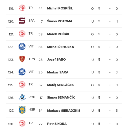
TRI
Michal POSPÍŠIL
5
-
119.
44
O
0
3
SPA
Šimon POTOMA
5
-
120.
7
U
1
2
TRI
Marek ROČÁK
5
-
121.
38
O
0
3
VIT
122.
84
Michal ŘEHULKA
O
5
-
0
0
TRN
Jozef SABO
5
-
123.
28
U
0
0
VIT
124.
25
Markus SAXA
U
5
-
3
2
TRI
Matěj SEDLÁČEK
5
-
125.
52
O
1
4
POP
Simon SEMANČÍK
5
-
126.
17
U
0
1
HSR
127.
54
Markuss SIERADZKIS
U
5
-
5
1
TRI
Petr SIKORA
5
-
128.
22
U
0
1