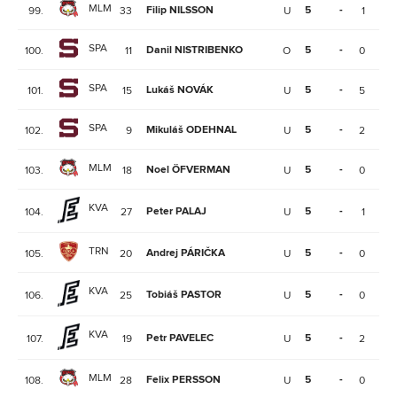
MLM
Filip NILSSON
5
-
99.
33
U
1
0
SPA
Danil NISTRIBENKO
5
-
100.
11
O
0
2
SPA
Lukáš NOVÁK
5
-
101.
15
U
5
8
SPA
Mikuláš ODEHNAL
5
-
102.
9
U
2
4
MLM
Noel ÖFVERMAN
5
-
103.
18
U
0
0
KVA
Peter PALAJ
5
-
104.
27
U
1
0
TRN
Andrej PÁRIČKA
5
-
105.
20
U
0
1
KVA
Tobiáš PASTOR
5
-
106.
25
U
0
1
KVA
Petr PAVELEC
5
-
107.
19
U
2
0
MLM
Felix PERSSON
5
-
108.
28
U
0
3