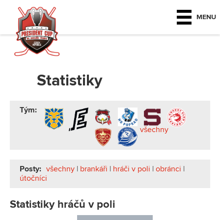
MENU
Statistiky
Tým:
všechny
Posty:
všechny
|
brankáři
|
hráči v poli
|
obránci
|
útočníci
Statistiky hráčů v poli