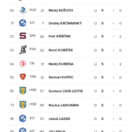
POP
Matej KOŽUCH
5
-
70.
21
U
0
1
VIT
71.
7
Ondřej KRČMARSKÝ
U
5
-
0
1
SPA
Petr KŘIŠŤAN
5
-
72.
26
U
2
0
KVA
René KUBÍČEK
5
-
73.
32
O
0
1
TRI
Matěj KUBIESA
5
-
74.
17
U
2
7
TRN
Samuel KUPEC
5
-
75.
12
O
0
1
HSR
76.
57
Gustavs LīCIS-LīCīTIS
U
5
-
0
2
HSR
77.
49
Raulus LADUSāNS
O
5
-
0
1
VIT
78.
57
Jakub LAZAR
O
5
-
0
0
VIT
79.
90
Jiří LERCH
U
5
-
0
0