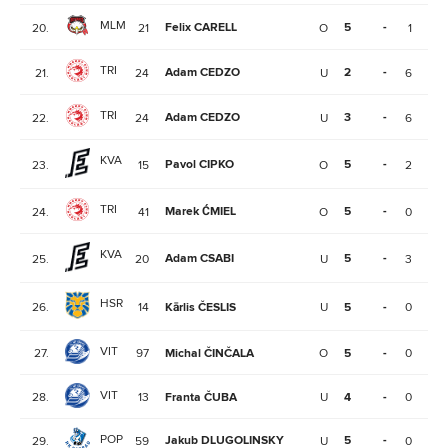
MLM
Felix CARELL
5
-
20.
21
O
1
0
TRI
Adam CEDZO
2
-
21.
24
U
6
1
TRI
Adam CEDZO
3
-
22.
24
U
6
5
KVA
Pavol CIPKO
5
-
23.
15
O
2
1
TRI
Marek ĆMIEL
5
-
24.
41
O
0
2
KVA
Adam CSABI
5
-
25.
20
U
3
2
HSR
26.
14
Kārlis ČESLIS
U
5
-
0
1
VIT
27.
97
Michal ČINČALA
O
5
-
0
0
VIT
28.
13
Franta ČUBA
U
4
-
0
0
POP
Jakub DLUGOLINSKY
5
-
29.
59
U
0
1