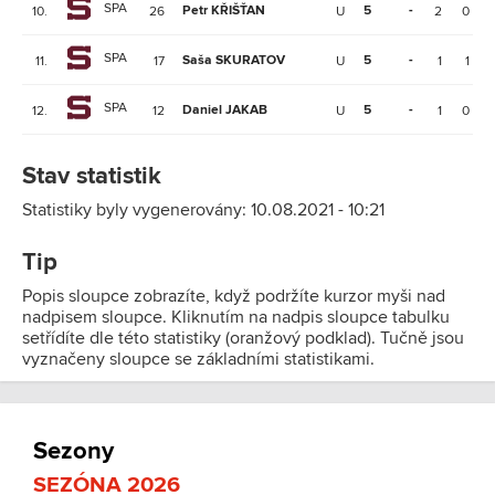
SPA
Petr KŘIŠŤAN
5
-
10.
26
U
2
0
SPA
Saša SKURATOV
5
-
11.
17
U
1
1
SPA
Daniel JAKAB
5
-
12.
12
U
1
0
Stav statistik
Statistiky byly vygenerovány: 10.08.2021 - 10:21
Tip
Popis sloupce zobrazíte, když podržíte kurzor myši nad
nadpisem sloupce. Kliknutím na nadpis sloupce tabulku
setřídíte dle této statistiky (oranžový podklad). Tučně jsou
vyznačeny sloupce se základními statistikami.
Sezony
SEZÓNA 2026