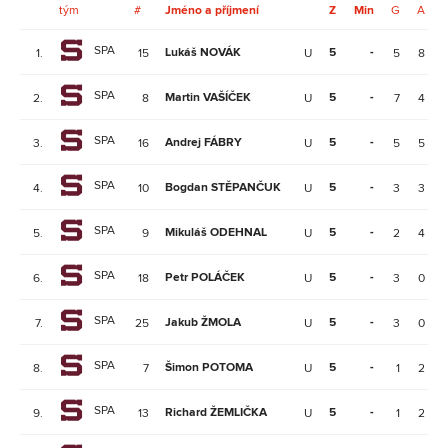
tým
#
Jméno a příjmení
Z
Min
G
A
SPA
Lukáš NOVÁK
5
-
1.
15
U
5
8
SPA
Martin VAŠÍČEK
5
-
2.
8
U
7
4
SPA
Andrej FÁBRY
5
-
3.
16
U
5
5
SPA
Bogdan STĚPANČUK
5
-
4.
10
U
3
3
SPA
Mikuláš ODEHNAL
5
-
5.
9
U
2
4
SPA
Petr POLÁČEK
5
-
6.
18
U
3
0
SPA
Jakub ŽMOLA
5
-
7.
25
U
3
0
SPA
Šimon POTOMA
5
-
8.
7
U
1
2
SPA
Richard ŽEMLIČKA
5
-
9.
13
U
1
2