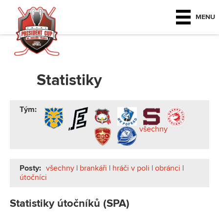
MENU
Statistiky
Tým:
všechny
Posty:
všechny
|
brankáři
|
hráči v poli
|
obránci
|
útočníci
Statistiky útočníků (SPA)