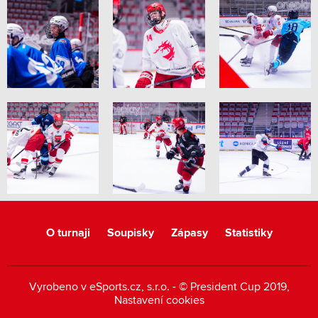
O turnaji
Soupisky
Zápasy
Statistiky
Vyrobeno v
eSports.cz
, s.r.o. - © President Cup 2019,
Nastavení cookies