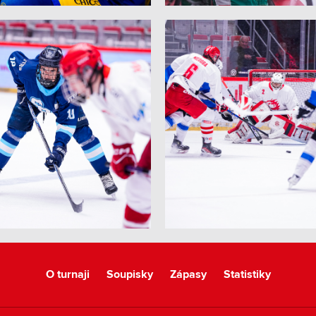
O turnaji
Soupisky
Zápasy
Statistiky