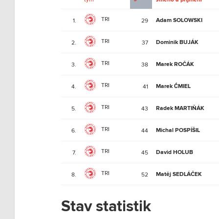
TRI
Adam SOLOWSKI
1.
29
TRI
Dominik BUJÁK
2.
37
TRI
Marek ROČÁK
3.
38
TRI
Marek ĆMIEL
4.
41
TRI
Radek MARTIŇÁK
5.
43
TRI
Michal POSPÍŠIL
6.
44
TRI
David HOLUB
7.
45
TRI
Matěj SEDLÁČEK
8.
52
Stav statistik