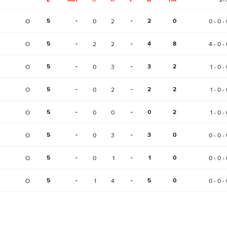
5
-
-
2
0
O
0
2
0 - 0 - 
5
-
-
4
8
O
2
2
4 - 0 - 
5
-
-
3
2
O
0
3
1 - 0 -
5
-
-
2
2
O
0
2
1 - 0 -
5
-
-
0
2
O
0
0
1 - 0 -
5
-
-
3
0
O
0
3
0 - 0 - 
5
-
-
1
0
O
0
1
0 - 0 - 
5
-
-
5
0
O
1
4
0 - 0 - 