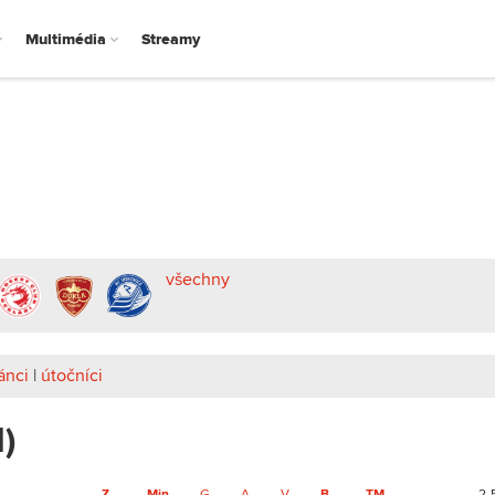
Multimédia
Streamy
všechny
ánci
|
útočníci
I)
Z
Min
G
A
V
B
TM
2-