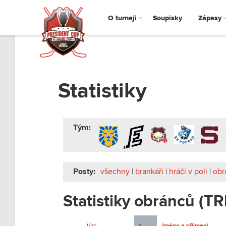
O turnaji
Soupisky
Zápasy
Statistiky
Tým:
Posty:
všechny
|
brankáři
|
hráči v poli
|
obr
Statistiky obránců (TR
tým
#
Jméno a příjmení