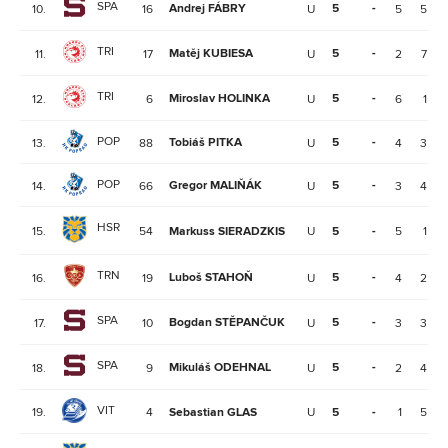
SPA
Andrej FÁBRY
5
-
10.
16
U
5
5
TRI
Matěj KUBIESA
5
-
11.
17
U
2
7
TRI
Miroslav HOLINKA
5
-
12.
6
U
6
1
POP
Tobiáš PITKA
5
-
13.
88
U
4
3
POP
Gregor MALIŇÁK
5
-
14.
66
U
3
4
HSR
15.
54
Markuss SIERADZKIS
U
5
-
5
1
TRN
Luboš STAHOŇ
5
-
16.
19
U
4
2
SPA
Bogdan STĚPANČUK
5
-
17.
10
U
3
3
SPA
Mikuláš ODEHNAL
5
-
18.
9
U
2
4
VIT
19.
4
Sebastian GLAS
U
5
-
1
5