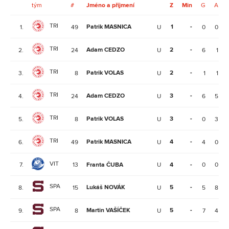
tým
#
Jméno a příjmení
Z
Min
G
A
TRI
Patrik MASNICA
1
-
1.
49
U
0
0
TRI
Adam CEDZO
2
-
2.
24
U
6
1
TRI
Patrik VOLAS
2
-
3.
8
U
1
1
TRI
Adam CEDZO
3
-
4.
24
U
6
5
TRI
Patrik VOLAS
3
-
5.
8
U
0
3
TRI
Patrik MASNICA
4
-
6.
49
U
4
0
VIT
7.
13
Franta ČUBA
U
4
-
0
0
SPA
Lukáš NOVÁK
5
-
8.
15
U
5
8
SPA
Martin VAŠÍČEK
5
-
9.
8
U
7
4