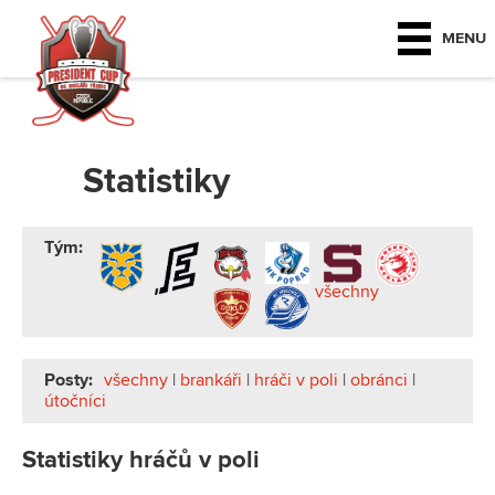
MENU
Statistiky
Tým:
všechny
Posty:
všechny
|
brankáři
|
hráči v poli
|
obránci
|
útočníci
Statistiky hráčů v poli