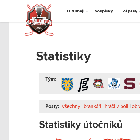
O turnaji
Soupisky
Zápasy
Statistiky
Tým:
Posty:
všechny
|
brankáři
|
hráči v poli
|
obr
Statistiky útočníků
tým
#
Jméno a příjmení