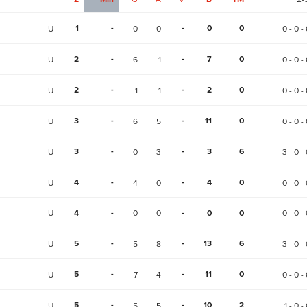
1
-
-
0
0
U
0
0
0 - 0 - 
2
-
-
7
0
U
6
1
0 - 0 - 
2
-
-
2
0
U
1
1
0 - 0 - 
3
-
-
11
0
U
6
5
0 - 0 - 
3
-
-
3
6
U
0
3
3 - 0 - 
4
-
-
4
0
U
4
0
0 - 0 - 
U
4
-
0
0
-
0
0
0 - 0 - 
5
-
-
13
6
U
5
8
3 - 0 - 
5
-
-
11
0
U
7
4
0 - 0 - 
5
-
-
10
2
U
5
5
1 - 0 -