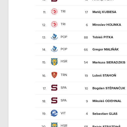
TRI
Matěj KUBIESA
11.
17
TRI
Miroslav HOLINKA
12.
6
POP
Tobiáš PITKA
13.
88
POP
Gregor MALIŇÁK
14.
66
HSR
15.
54
Markuss SIERADZKIS
TRN
Luboš STAHOŇ
16.
19
SPA
Bogdan STĚPANČUK
17.
10
SPA
Mikuláš ODEHNAL
18.
9
VIT
19.
4
Sebastian GLAS
HSR
20.
48
Raivis STRAZDIņŠ