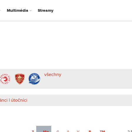
Multimédia
Streamy
všechny
ánci
|
útočníci
Z
Min
G
A
V
B
TM
2-