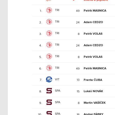
TRI
Patrik MASNICA
1.
49
TRI
Adam CEDZO
2.
24
TRI
Patrik VOLAS
3.
8
TRI
Adam CEDZO
4.
24
TRI
Patrik VOLAS
5.
8
TRI
Patrik MASNICA
6.
49
VIT
7.
13
Franta ČUBA
SPA
Lukáš NOVÁK
8.
15
SPA
Martin VAŠÍČEK
9.
8
SPA
Andrej FÁBRY
10.
16