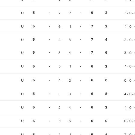
5
-
-
9
2
U
2
7
1 - 0 -
5
-
-
7
2
U
6
1
1 - 0 -
5
-
-
7
4
U
4
3
2 - 0 - 
5
-
-
7
6
U
3
4
3 - 0 - 
U
5
-
5
1
-
6
2
1 - 0 -
5
-
-
6
0
U
4
2
0 - 0 - 
5
-
-
6
8
U
3
3
4 - 0 - 
5
-
-
6
2
U
2
4
1 - 0 -
U
5
-
1
5
-
6
0
0 - 0 - 
U
5
-
4
1
-
5
4
2 - 0 - 