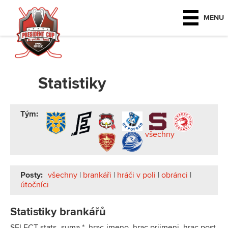
MENU
Statistiky
Tým:
všechny
Posty:
všechny
|
brankáři
|
hráči v poli
|
obránci
|
útočníci
Statistiky brankářů
SELECT stats_suma.*, hrac.jmeno, hrac.prijmeni, hrac.post