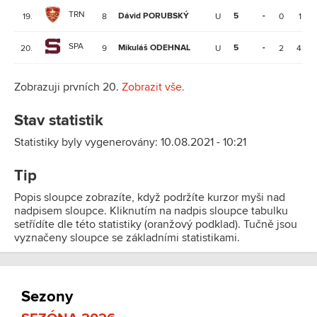
TRN
Dávid PORUBSKÝ
5
-
19.
8
U
0
1
SPA
Mikuláš ODEHNAL
5
-
20.
9
U
2
4
Zobrazuji prvních 20.
Zobrazit vše.
Stav statistik
Statistiky byly vygenerovány: 10.08.2021 - 10:21
Tip
Popis sloupce zobrazíte, když podržíte kurzor myši nad
nadpisem sloupce. Kliknutím na nadpis sloupce tabulku
setřídíte dle této statistiky (oranžový podklad). Tučně jsou
vyznačeny sloupce se základními statistikami.
Sezony