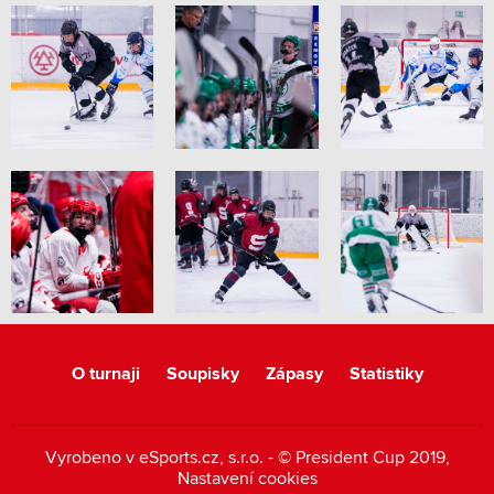
O turnaji
Soupisky
Zápasy
Statistiky
Vyrobeno v
eSports.cz
, s.r.o. - © President Cup 2019,
Nastavení cookies