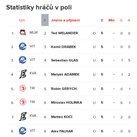
Statistiky hráčů v poli
tým
#
Jméno a příjmení
Z
Min
G
A
MLM
Ted WELANDER
5
-
1.
2
O
0
0
VIT
2.
3
Kamil DRÁBEK
U
5
-
0
0
VIT
3.
4
Sebastian GLAS
U
5
-
1
5
KVA
Matyáš ADÁMEK
5
-
4.
5
U
1
2
TRI
Robin GERYCH
5
-
5.
5
U
0
1
TRI
Miroslav HOLINKA
5
-
6.
6
U
6
1
KVA
Matteo KOČÍ
5
-
7.
6
O
2
0
VIT
8.
6
Alex FALHAR
O
5
-
0
0