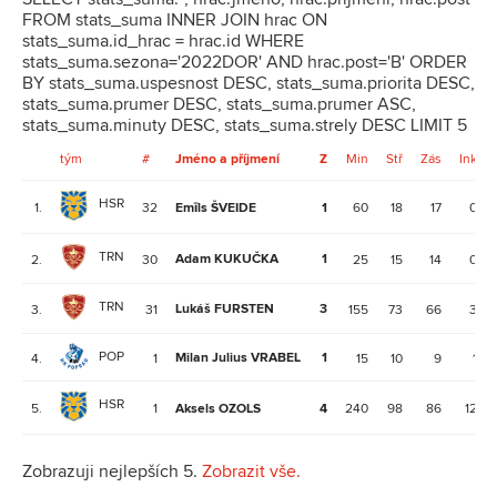
FROM stats_suma INNER JOIN hrac ON
stats_suma.id_hrac = hrac.id WHERE
stats_suma.sezona='2022DOR' AND hrac.post='B' ORDER
BY stats_suma.uspesnost DESC, stats_suma.priorita DESC,
stats_suma.prumer DESC, stats_suma.prumer ASC,
stats_suma.minuty DESC, stats_suma.strely DESC LIMIT 5
tým
#
Jméno a příjmení
Z
Min
Stř
Zás
Ink
HSR
1.
32
Emīls ŠVEIDE
1
60
18
17
0
TRN
Adam KUKUČKA
1
2.
30
25
15
14
0
TRN
Lukáš FURSTEN
3
3.
31
155
73
66
3
POP
Milan Julius VRABEL
1
4.
1
15
10
9
1
HSR
5.
1
Aksels OZOLS
4
240
98
86
12
Zobrazuji nejlepších 5.
Zobrazit vše.