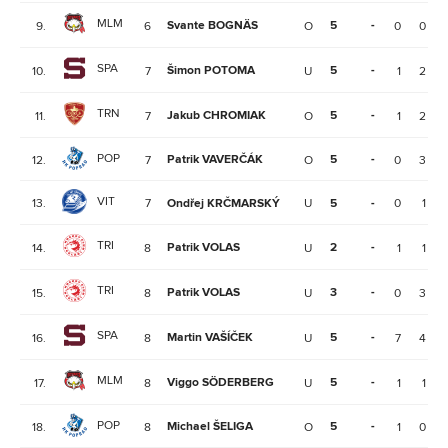
MLM
Svante BOGNÄS
5
-
9.
6
O
0
0
SPA
Šimon POTOMA
5
-
10.
7
U
1
2
TRN
Jakub CHROMIAK
5
-
11.
7
O
1
2
POP
Patrik VAVERČÁK
5
-
12.
7
O
0
3
VIT
13.
7
Ondřej KRČMARSKÝ
U
5
-
0
1
TRI
Patrik VOLAS
2
-
14.
8
U
1
1
TRI
Patrik VOLAS
3
-
15.
8
U
0
3
SPA
Martin VAŠÍČEK
5
-
16.
8
U
7
4
MLM
Viggo SÖDERBERG
5
-
17.
8
U
1
1
POP
Michael ŠELIGA
5
-
18.
8
O
1
0