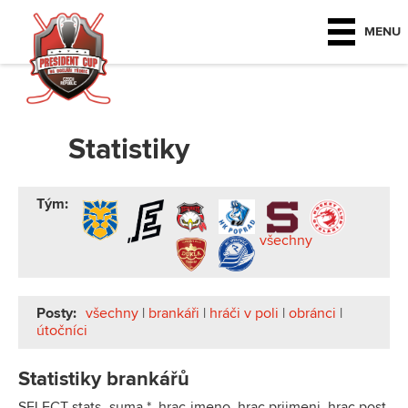
MENU
Statistiky
Tým:
všechny
Posty:
všechny
|
brankáři
|
hráči v poli
|
obránci
|
útočníci
Statistiky brankářů
SELECT stats_suma.*, hrac.jmeno, hrac.prijmeni, hrac.post