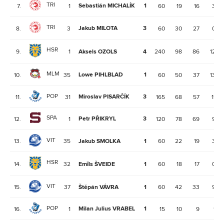
TRI
Sebastián MICHALÍK
1
7.
1
60
19
16
3
TRI
Jakub MILOTA
3
8.
3
60
30
27
0
HSR
9.
1
Aksels OZOLS
4
240
98
86
12
MLM
Lowe PIHLBLAD
1
10.
35
60
50
37
13
POP
Miroslav PISARČÍK
3
11.
31
165
68
57
11
SPA
Petr PŘIKRYL
3
12.
1
120
78
69
9
VIT
13.
35
Jakub SMOLKA
1
60
22
19
3
HSR
14.
32
Emīls ŠVEIDE
1
60
18
17
0
VIT
15.
37
Štěpán VÁVRA
1
60
42
33
9
POP
Milan Julius VRABEL
1
16.
1
15
10
9
1