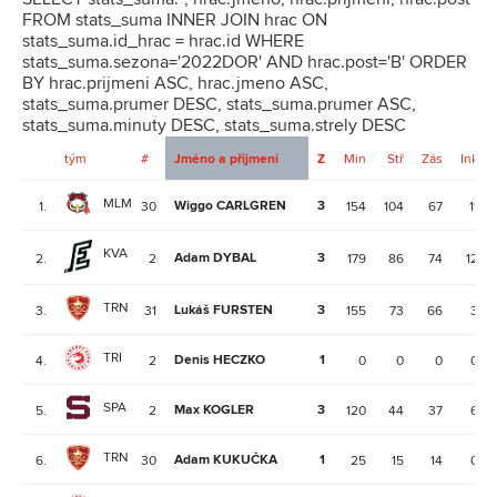
FROM stats_suma INNER JOIN hrac ON
stats_suma.id_hrac = hrac.id WHERE
stats_suma.sezona='2022DOR' AND hrac.post='B' ORDER
BY hrac.prijmeni ASC, hrac.jmeno ASC,
stats_suma.prumer DESC, stats_suma.prumer ASC,
stats_suma.minuty DESC, stats_suma.strely DESC
tým
#
Jméno a příjmení
Z
Min
Stř
Zás
Ink
MLM
Wiggo CARLGREN
3
1.
30
154
104
67
11
KVA
Adam DYBAL
3
2.
2
179
86
74
12
TRN
Lukáš FURSTEN
3
3.
31
155
73
66
3
TRI
Denis HECZKO
1
4.
2
0
0
0
0
SPA
Max KOGLER
3
5.
2
120
44
37
6
TRN
Adam KUKUČKA
1
6.
30
25
15
14
0