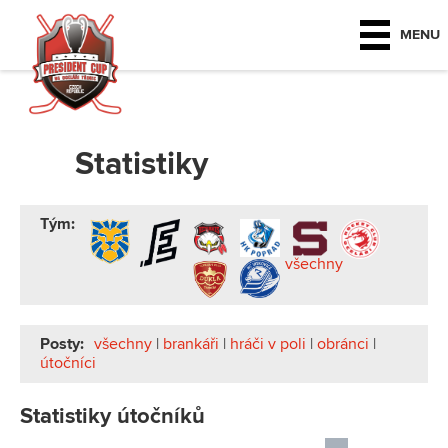
MENU
Statistiky
Tým:
všechny
Posty:
všechny
|
brankáři
|
hráči v poli
|
obránci
|
útočníci
Statistiky útočníků