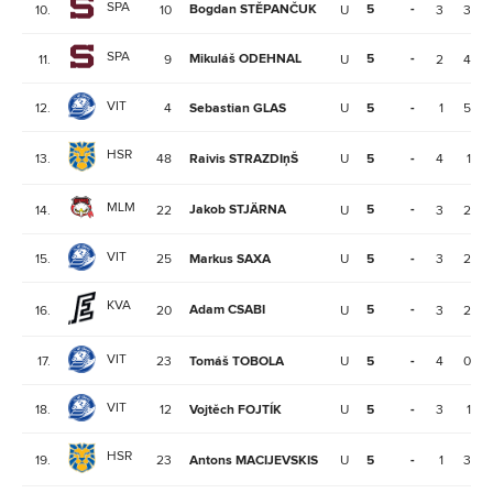
SPA
Bogdan STĚPANČUK
5
-
10.
10
U
3
3
SPA
Mikuláš ODEHNAL
5
-
11.
9
U
2
4
VIT
12.
4
Sebastian GLAS
U
5
-
1
5
HSR
13.
48
Raivis STRAZDIņŠ
U
5
-
4
1
MLM
Jakob STJÄRNA
5
-
14.
22
U
3
2
VIT
15.
25
Markus SAXA
U
5
-
3
2
KVA
Adam CSABI
5
-
16.
20
U
3
2
VIT
17.
23
Tomáš TOBOLA
U
5
-
4
0
VIT
18.
12
Vojtěch FOJTÍK
U
5
-
3
1
HSR
19.
23
Antons MACIJEVSKIS
U
5
-
1
3