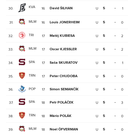
KVA
David ŠILHAN
5
-
30.
16
U
1
1
MLM
Louis JONERHEIM
5
-
31.
16
U
0
0
TRI
Matěj KUBIESA
5
-
32.
17
U
2
7
MLM
Oscar KJESSLER
5
-
33.
17
U
2
1
SPA
Saša SKURATOV
5
-
34.
17
U
1
1
TRN
Peter CHUDOBA
5
-
35.
17
U
0
1
POP
Simon SEMANČÍK
5
-
36.
17
U
0
1
SPA
Petr POLÁČEK
5
-
37.
18
U
3
0
TRN
Mário POLÁK
5
-
38.
18
U
0
0
MLM
Noel ÖFVERMAN
5
-
39.
18
U
0
0