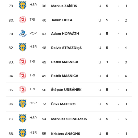
HSR
79.
36
Markus ZAķīTIS
U
5
-
1
1
TRI
Jakub LIPKA
5
-
80.
40
U
2
1
POP
Adam HORVÁTH
5
-
81.
43
U
1
1
HSR
82.
48
Raivis STRAZDIņŠ
U
5
-
4
1
TRI
Patrik MASNICA
1
-
83.
49
U
0
0
TRI
Patrik MASNICA
4
-
84.
49
U
4
0
TRI
Štěpán URBÁNEK
5
-
85.
50
U
1
2
HSR
86.
51
Ēriks MATEIKO
U
5
-
1
2
HSR
87.
54
Markuss SIERADZKIS
U
5
-
5
1
HSR
88.
55
Kristers ANSONS
U
5
-
1
1