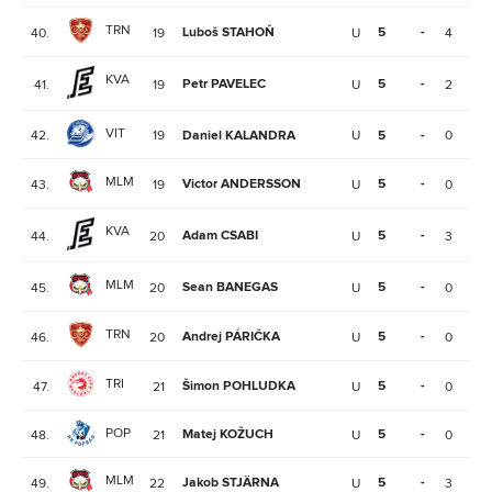
TRN
Luboš STAHOŇ
5
-
40.
19
U
4
2
KVA
Petr PAVELEC
5
-
41.
19
U
2
0
VIT
42.
19
Daniel KALANDRA
U
5
-
0
1
MLM
Victor ANDERSSON
5
-
43.
19
U
0
0
KVA
Adam CSABI
5
-
44.
20
U
3
2
MLM
Sean BANEGAS
5
-
45.
20
U
0
1
TRN
Andrej PÁRIČKA
5
-
46.
20
U
0
1
TRI
Šimon POHLUDKA
5
-
47.
21
U
0
2
POP
Matej KOŽUCH
5
-
48.
21
U
0
1
MLM
Jakob STJÄRNA
5
-
49.
22
U
3
2