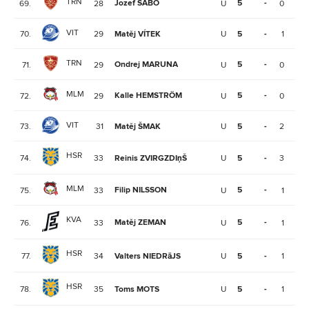
TRN
Jozef SABO
5
-
69.
28
U
0
0
VIT
70.
29
Matěj VÍTEK
U
5
-
1
1
TRN
Ondrej MARUNA
5
-
71.
29
U
0
1
MLM
Kalle HEMSTRÖM
5
-
72.
29
U
0
0
VIT
73.
31
Matěj ŠMAK
U
5
-
2
1
HSR
74.
33
Reinis ZVIRGZDIņŠ
U
5
-
3
0
MLM
Filip NILSSON
5
-
75.
33
U
1
0
KVA
Matěj ZEMAN
5
-
76.
33
U
1
0
HSR
77.
34
Valters NIEDRāJS
U
5
-
1
2
HSR
78.
35
Toms MOTS
U
5
-
1
3