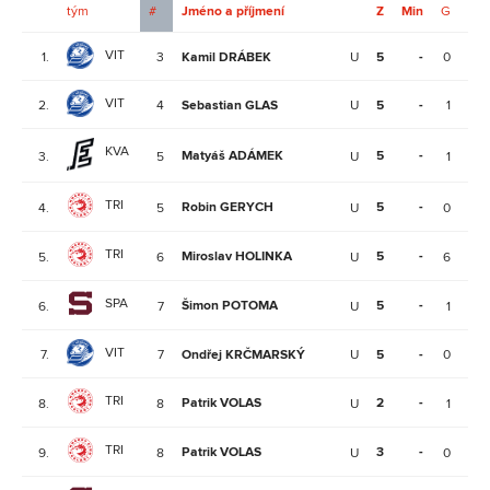
tým
#
Jméno a příjmení
Z
Min
G
A
VIT
1.
3
Kamil DRÁBEK
U
5
-
0
0
VIT
2.
4
Sebastian GLAS
U
5
-
1
5
KVA
Matyáš ADÁMEK
5
-
3.
5
U
1
2
TRI
Robin GERYCH
5
-
4.
5
U
0
1
TRI
Miroslav HOLINKA
5
-
5.
6
U
6
1
SPA
Šimon POTOMA
5
-
6.
7
U
1
2
VIT
7.
7
Ondřej KRČMARSKÝ
U
5
-
0
1
TRI
Patrik VOLAS
2
-
8.
8
U
1
1
TRI
Patrik VOLAS
3
-
9.
8
U
0
3