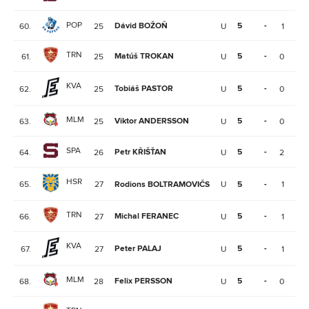
POP
Dávid BOŽOŇ
5
-
60.
25
U
1
1
TRN
Matúš TROKAN
5
-
61.
25
U
0
2
KVA
Tobiáš PASTOR
5
-
62.
25
U
0
1
MLM
Viktor ANDERSSON
5
-
63.
25
U
0
0
SPA
Petr KŘIŠŤAN
5
-
64.
26
U
2
0
HSR
65.
27
Rodions BOLTRAMOVIČS
U
5
-
1
2
TRN
Michal FERANEC
5
-
66.
27
U
1
0
KVA
Peter PALAJ
5
-
67.
27
U
1
0
MLM
Felix PERSSON
5
-
68.
28
U
0
3