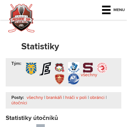
MENU
Statistiky
Tým:
všechny
Posty:
všechny
|
brankáři
|
hráči v poli
|
obránci
|
útočníci
Statistiky útočníků