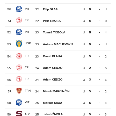
VIT
50.
22
Filip GLAS
U
5
-
1
0
TRI
Petr SIKORA
5
-
51.
22
U
0
1
VIT
52.
23
Tomáš TOBOLA
U
5
-
4
0
HSR
53.
23
Antons MACIJEVSKIS
U
5
-
1
3
TRI
David BLAHA
5
-
54.
23
U
2
1
TRI
Adam CEDZO
2
-
55.
24
U
6
1
TRI
Adam CEDZO
3
-
56.
24
U
6
5
TRN
Marek MARCINČIN
5
-
57.
24
U
2
0
VIT
58.
25
Markus SAXA
U
5
-
3
2
SPA
Jakub ŽMOLA
5
-
59.
25
U
3
0