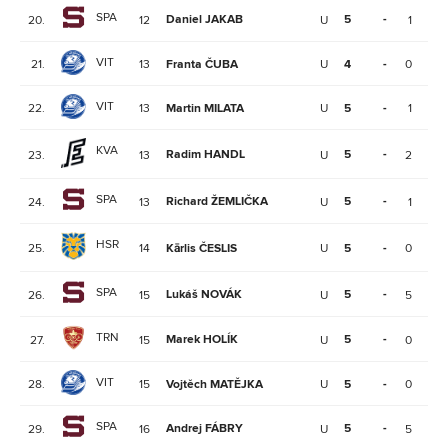
SPA
Daniel JAKAB
5
-
20.
12
U
1
0
VIT
21.
13
Franta ČUBA
U
4
-
0
0
VIT
22.
13
Martin MILATA
U
5
-
1
3
KVA
Radim HANDL
5
-
23.
13
U
2
1
SPA
Richard ŽEMLIČKA
5
-
24.
13
U
1
2
HSR
25.
14
Kārlis ČESLIS
U
5
-
0
1
SPA
Lukáš NOVÁK
5
-
26.
15
U
5
8
TRN
Marek HOLÍK
5
-
27.
15
U
0
1
VIT
28.
15
Vojtěch MATĚJKA
U
5
-
0
0
SPA
Andrej FÁBRY
5
-
29.
16
U
5
5