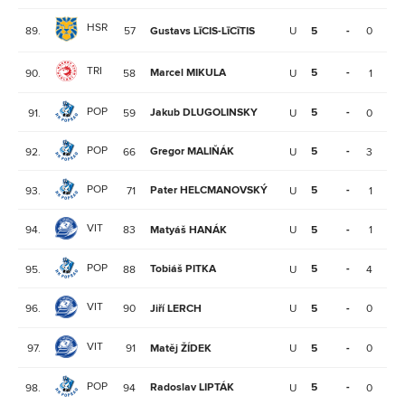
HSR
89.
57
Gustavs LīCIS-LīCīTIS
U
5
-
0
2
TRI
Marcel MIKULA
5
-
90.
58
U
1
0
POP
Jakub DLUGOLINSKY
5
-
91.
59
U
0
1
POP
Gregor MALIŇÁK
5
-
92.
66
U
3
4
POP
Pater HELCMANOVSKÝ
5
-
93.
71
U
1
1
VIT
94.
83
Matyáš HANÁK
U
5
-
1
3
POP
Tobiáš PITKA
5
-
95.
88
U
4
3
VIT
96.
90
Jiří LERCH
U
5
-
0
0
VIT
97.
91
Matěj ŽÍDEK
U
5
-
0
0
POP
Radoslav LIPTÁK
5
-
98.
94
U
0
0