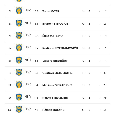
HSR
2.
35
Toms MOTS
U
5
-
1
3
HSR
3.
53
Bruno PETROVIČS
O
5
-
2
2
HSR
4.
51
Ēriks MATEIKO
U
5
-
1
2
HSR
5.
27
Rodions BOLTRAMOVIČS
U
5
-
1
2
HSR
6.
34
Valters NIEDRāJS
U
5
-
1
2
HSR
7.
57
Gustavs LīCIS-LīCīTIS
U
5
-
0
2
HSR
8.
54
Markuss SIERADZKIS
U
5
-
5
1
HSR
9.
48
Raivis STRAZDIņŠ
U
5
-
4
1
HSR
10.
47
Pēteris BULāNS
O
5
-
3
1