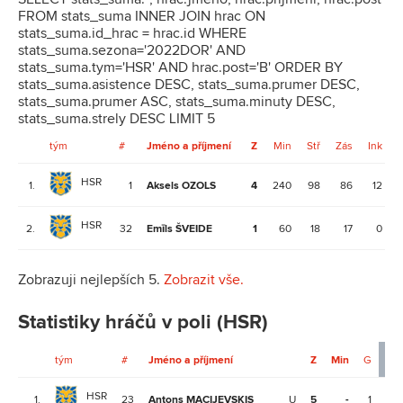
FROM stats_suma INNER JOIN hrac ON
stats_suma.id_hrac = hrac.id WHERE
stats_suma.sezona='2022DOR' AND
stats_suma.tym='HSR' AND hrac.post='B' ORDER BY
stats_suma.asistence DESC, stats_suma.prumer DESC,
stats_suma.prumer ASC, stats_suma.minuty DESC,
stats_suma.strely DESC LIMIT 5
tým
#
Jméno a příjmení
Z
Min
Stř
Zás
Ink
HSR
1.
1
Aksels OZOLS
4
240
98
86
12
HSR
2.
32
Emīls ŠVEIDE
1
60
18
17
0
Zobrazuji nejlepších 5.
Zobrazit vše.
Statistiky hráčů v poli (HSR)
tým
#
Jméno a příjmení
Z
Min
G
A
HSR
1.
23
Antons MACIJEVSKIS
U
5
-
1
3