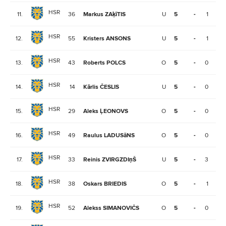
HSR
11.
36
Markus ZAķīTIS
U
5
-
1
1
HSR
12.
55
Kristers ANSONS
U
5
-
1
1
HSR
13.
43
Roberts POLCS
O
5
-
0
1
HSR
14.
14
Kārlis ČESLIS
U
5
-
0
1
HSR
15.
29
Aleks ĻEONOVS
O
5
-
0
1
HSR
16.
49
Raulus LADUSāNS
O
5
-
0
1
HSR
17.
33
Reinis ZVIRGZDIņŠ
U
5
-
3
0
HSR
18.
38
Oskars BRIEDIS
O
5
-
1
0
HSR
19.
52
Alekss SIMANOVIČS
O
5
-
0
0