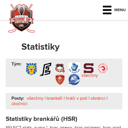
MENU
Statistiky
Tým:
všechny
Posty:
všechny
|
brankáři
|
hráči v poli
|
obránci
|
útočníci
Statistiky brankářů (HSR)
SELECT stats_suma.*, hrac.jmeno, hrac.prijmeni, hrac.post