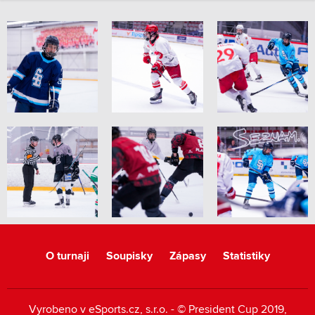
O turnaji
Soupisky
Zápasy
Statistiky
Vyrobeno v
eSports.cz
, s.r.o. - © President Cup 2019,