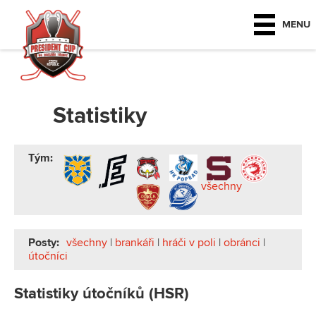
MENU
Statistiky
Tým:
všechny
Posty:
všechny
|
brankáři
|
hráči v poli
|
obránci
|
útočníci
Statistiky útočníků (HSR)