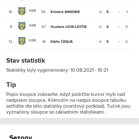
HSR
10.
55
Kristers ANSONS
U
5
-
1
1
HSR
11.
57
Gustavs LīCIS-LīCīTIS
U
5
-
0
2
HSR
12.
14
Kārlis ČESLIS
U
5
-
0
1
Stav statistik
Statistiky byly vygenerovány: 10.08.2021 - 10:21
Tip
Popis sloupce zobrazíte, když podržíte kurzor myši nad
nadpisem sloupce. Kliknutím na nadpis sloupce tabulku
setřídíte dle této statistiky (oranžový podklad). Tučně jsou
vyznačeny sloupce se základními statistikami.
Sezony