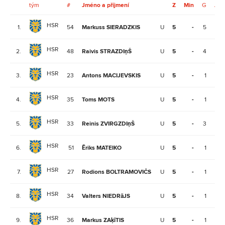
tým
#
Jméno a příjmení
Z
Min
G
A
HSR
1.
54
Markuss SIERADZKIS
U
5
-
5
1
HSR
2.
48
Raivis STRAZDIņŠ
U
5
-
4
1
HSR
3.
23
Antons MACIJEVSKIS
U
5
-
1
3
HSR
4.
35
Toms MOTS
U
5
-
1
3
HSR
5.
33
Reinis ZVIRGZDIņŠ
U
5
-
3
0
HSR
6.
51
Ēriks MATEIKO
U
5
-
1
2
HSR
7.
27
Rodions BOLTRAMOVIČS
U
5
-
1
2
HSR
8.
34
Valters NIEDRāJS
U
5
-
1
2
HSR
9.
36
Markus ZAķīTIS
U
5
-
1
1