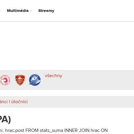
Multimédia
Streamy
všechny
ánci
|
útočníci
PA)
eni, hrac.post FROM stats_suma INNER JOIN hrac ON