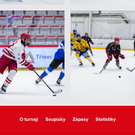
O turnaji
Soupisky
Zápasy
Statistiky