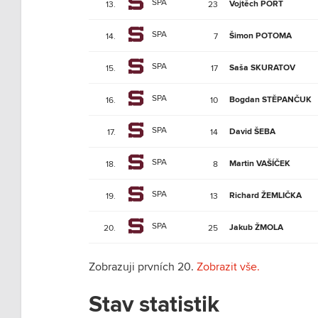
SPA
Vojtěch PORT
13.
23
SPA
Šimon POTOMA
14.
7
SPA
Saša SKURATOV
15.
17
SPA
Bogdan STĚPANČUK
16.
10
SPA
David ŠEBA
17.
14
SPA
Martin VAŠÍČEK
18.
8
SPA
Richard ŽEMLIČKA
19.
13
SPA
Jakub ŽMOLA
20.
25
Zobrazuji prvních 20.
Zobrazit vše.
Stav statistik