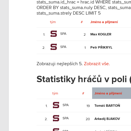
stats_suma.id_hrac = hrac.id WHERE stats_s
ORDER BY stats_suma.nuly DESC, stats_suma
stats_suma.strely DESC LIMIT 5
tým
#
Jméno a příjmení
SPA
Max KOGLER
1.
2
SPA
Petr PŘIKRYL
2.
1
Zobrazuji nejlepších 5.
Zobrazit vše.
Statistiky hráčů v poli
tým
#
Jméno a příjmení
SPA
Tomáš BARTOŇ
1.
19
SPA
Arkadij BJAKOV
2.
20