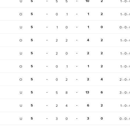
5
-
-
10
2
U
5
5
1 - 0 -
5
-
-
1
2
O
0
1
1 - 0 -
5
-
-
1
0
U
1
0
0 - 0 - 
5
-
-
4
2
O
2
2
1 - 0 -
5
-
-
2
2
U
2
0
1 - 0 -
5
-
-
1
2
O
0
1
1 - 0 -
5
-
-
2
4
O
0
2
2 - 0 - 
5
-
-
13
6
U
5
8
3 - 0 - 
5
-
-
6
2
U
2
4
1 - 0 -
5
-
-
3
0
U
3
0
0 - 0 - 