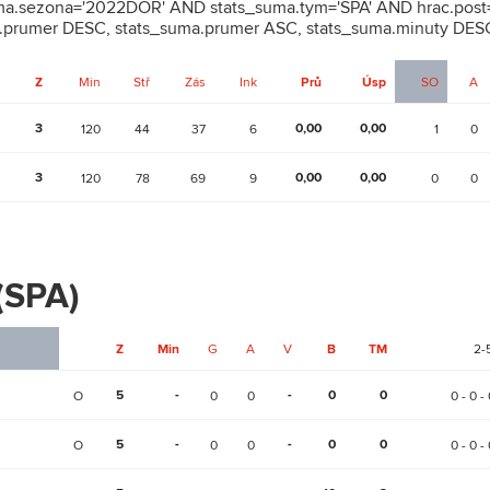
uma.sezona='2022DOR' AND stats_suma.tym='SPA' AND hrac.post=
.prumer DESC, stats_suma.prumer ASC, stats_suma.minuty DES
Z
Min
Stř
Zás
Ink
Prů
Úsp
SO
A
3
0,00
0,00
120
44
37
6
1
0
3
0,00
0,00
120
78
69
9
0
0
 (SPA)
Z
Min
G
A
V
B
TM
2-
5
-
-
0
0
O
0
0
0 - 0 - 
5
-
-
0
0
O
0
0
0 - 0 - 