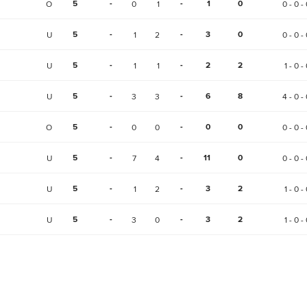
5
-
-
1
0
O
0
1
0 - 0 - 
5
-
-
3
0
U
1
2
0 - 0 - 
5
-
-
2
2
U
1
1
1 - 0 -
5
-
-
6
8
U
3
3
4 - 0 - 
5
-
-
0
0
O
0
0
0 - 0 - 
5
-
-
11
0
U
7
4
0 - 0 - 
5
-
-
3
2
U
1
2
1 - 0 -
5
-
-
3
2
U
3
0
1 - 0 -