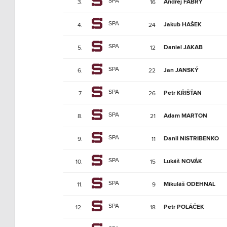
SPA
Andrej FÁBRY
3.
16
SPA
Jakub HAŠEK
4.
24
SPA
Daniel JAKAB
5.
12
SPA
Jan JANSKÝ
6.
22
SPA
Petr KŘIŠŤAN
7.
26
SPA
Adam MARTON
8.
21
SPA
Danil NISTRIBENKO
9.
11
SPA
Lukáš NOVÁK
10.
15
SPA
Mikuláš ODEHNAL
11.
9
SPA
Petr POLÁČEK
12.
18