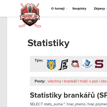
O turnaji
Soupisky
Zápasy
Statistiky
Tým:
Posty:
všechny
|
brankáři
|
hráči v poli
|
obr
Statistiky brankářů (S
SELECT stats_suma.*, hrac.jmeno, hrac.prijm