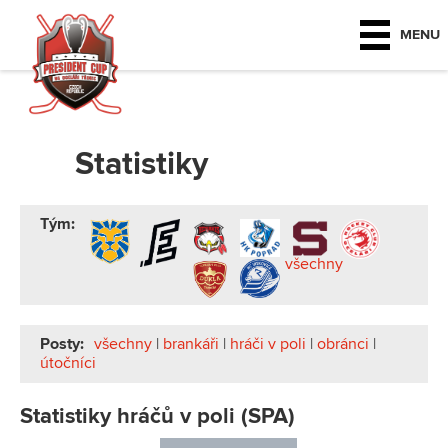
MENU
Statistiky
Tým:
všechny
Posty:
všechny
|
brankáři
|
hráči v poli
|
obránci
|
útočníci
Statistiky hráčů v poli (SPA)