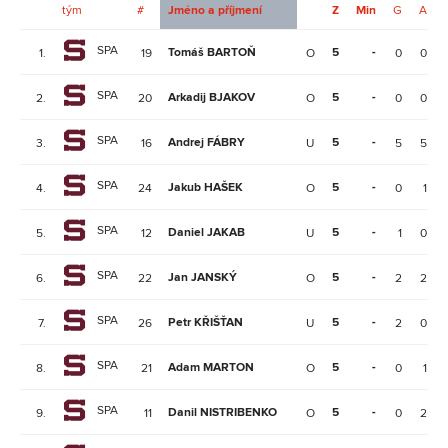
tým
#
Jméno a příjmení
Z
Min
G
A
SPA
Tomáš BARTOŇ
5
-
1.
19
O
0
0
SPA
Arkadij BJAKOV
5
-
2.
20
O
0
0
SPA
Andrej FÁBRY
5
-
3.
16
U
5
5
SPA
Jakub HAŠEK
5
-
4.
24
O
0
1
SPA
Daniel JAKAB
5
-
5.
12
U
1
0
SPA
Jan JANSKÝ
5
-
6.
22
O
2
2
SPA
Petr KŘIŠŤAN
5
-
7.
26
U
2
0
SPA
Adam MARTON
5
-
8.
21
O
0
1
SPA
Danil NISTRIBENKO
5
-
9.
11
O
0
2