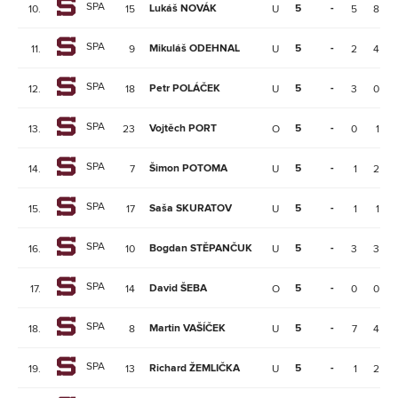
SPA
Lukáš NOVÁK
5
-
10.
15
U
5
8
SPA
Mikuláš ODEHNAL
5
-
11.
9
U
2
4
SPA
Petr POLÁČEK
5
-
12.
18
U
3
0
SPA
Vojtěch PORT
5
-
13.
23
O
0
1
SPA
Šimon POTOMA
5
-
14.
7
U
1
2
SPA
Saša SKURATOV
5
-
15.
17
U
1
1
SPA
Bogdan STĚPANČUK
5
-
16.
10
U
3
3
SPA
David ŠEBA
5
-
17.
14
O
0
0
SPA
Martin VAŠÍČEK
5
-
18.
8
U
7
4
SPA
Richard ŽEMLIČKA
5
-
19.
13
U
1
2