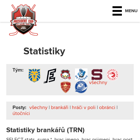
MENU
Statistiky
Tým:
všechny
Posty:
všechny
|
brankáři
|
hráči v poli
|
obránci
|
útočníci
Statistiky brankářů (TRN)
SELECT stats_suma.*, hrac.jmeno, hrac.prijmeni, hrac.post