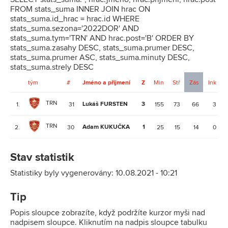
FROM stats_suma INNER JOIN hrac ON
stats_suma.id_hrac = hrac.id WHERE
stats_suma.sezona='2022DOR' AND
stats_suma.tym='TRN' AND hrac.post='B' ORDER BY
stats_suma.zasahy DESC, stats_suma.prumer DESC,
stats_suma.prumer ASC, stats_suma.minuty DESC,
stats_suma.strely DESC
tým
#
Jméno a příjmení
Z
Min
Stř
Zás
Ink
TRN
Lukáš FURSTEN
3
1.
31
155
73
66
3
TRN
Adam KUKUČKA
1
2.
30
25
15
14
0
Stav statistik
Statistiky byly vygenerovány: 10.08.2021 - 10:21
Tip
Popis sloupce zobrazíte, když podržíte kurzor myši nad
nadpisem sloupce. Kliknutím na nadpis sloupce tabulku