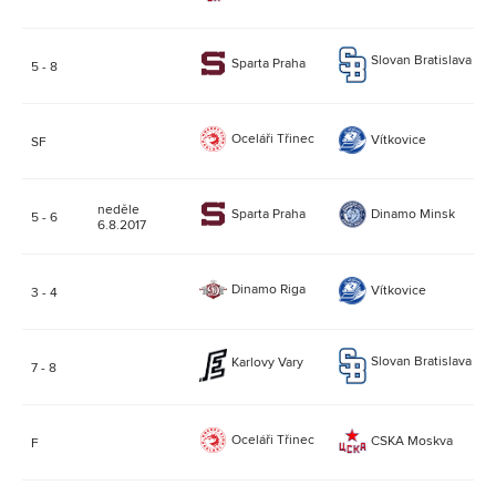
(1:
Slovan Bratislava
Sparta Praha
5 - 8
4:
(2:
Oceláři Třinec
Vítkovice
SF
6:1
(2:
neděle
Sparta Praha
Dinamo Minsk
5 - 6
2:1
6.8.2017
(1:
Dinamo Riga
Vítkovice
3 - 4
1:2
(1:
Slovan Bratislava
Karlovy Vary
7 - 8
1:4
(0:
Oceláři Třinec
CSKA Moskva
F
1:7
(0: