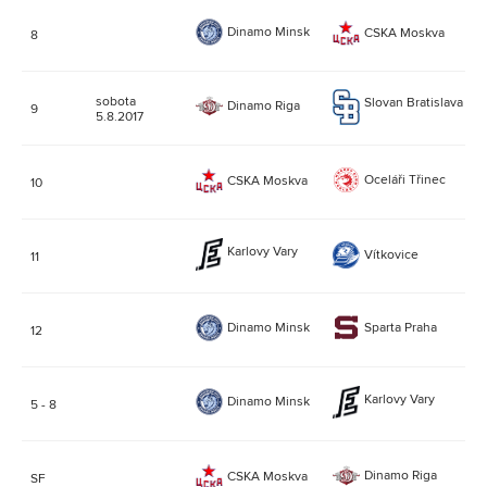
Dinamo Minsk
CSKA Moskva
8
0:
(0:
sobota
Slovan Bratislava
Dinamo Riga
9
1:0
5.8.2017
(0:
Oceláři Třinec
CSKA Moskva
10
8:
(1:
Karlovy Vary
Vítkovice
11
2:
(1:
Dinamo Minsk
Sparta Praha
12
2:
(2:
Karlovy Vary
Dinamo Minsk
5 - 8
5:
(1:
Dinamo Riga
CSKA Moskva
SF
6: