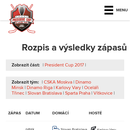
MENU
Rozpis a výsledky zápasů
Zobrazit část:
|
President Cup 2017
|
Zobrazit tým:
|
CSKA Moskva
|
Dinamo
Minsk
|
Dinamo Riga
|
Karlovy Vary
|
Oceláři
Třinec
|
Slovan Bratislava
|
Sparta Praha
|
Vítkovice
|
Z
ZÁPAS
DATUM
DOMÁCÍ
HOSTÉ
V
pátek
Slovan Bratislava
Karlovy Vary