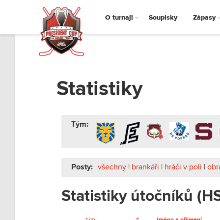
O turnaji
Soupisky
Zápasy
Statistiky
Tým:
Posty:
všechny
|
brankáři
|
hráči v poli
|
obr
Statistiky útočníků (H
tým
#
Jméno a příjmení