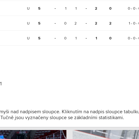
U
5
-
1
1
-
2
0
0 - 0 - 
U
5
-
0
2
-
2
2
1 - 0 -
U
5
-
0
1
-
1
0
0 - 0 - 
1
 myši nad nadpisem sloupce. Kliknutím na nadpis sloupce tabulk
). Tučně jsou vyznačeny sloupce se základními statistikami.