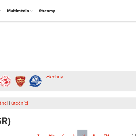
Multimédia
Streamy
všechny
ánci
|
útočníci
SR)
Z
Min
G
A
V
B
TM
2-