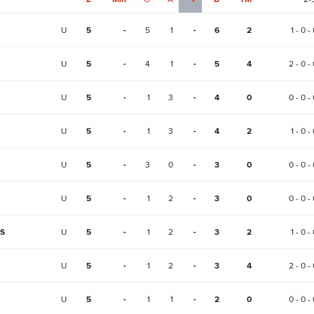
U
5
-
5
1
-
6
2
1 - 0 -
U
5
-
4
1
-
5
4
2 - 0 - 
U
5
-
1
3
-
4
0
0 - 0 - 
U
5
-
1
3
-
4
2
1 - 0 -
U
5
-
3
0
-
3
0
0 - 0 - 
U
5
-
1
2
-
3
0
0 - 0 - 
ČS
U
5
-
1
2
-
3
2
1 - 0 -
U
5
-
1
2
-
3
4
2 - 0 - 
U
5
-
1
1
-
2
0
0 - 0 - 