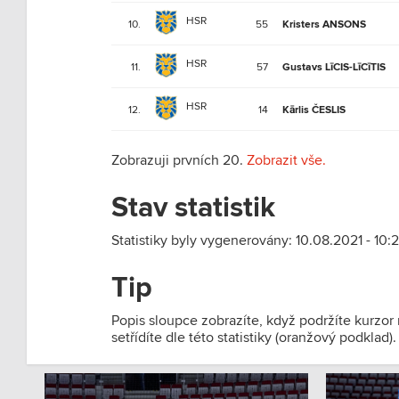
HSR
10.
55
Kristers ANSONS
HSR
11.
57
Gustavs LīCIS-LīCīTIS
HSR
12.
14
Kārlis ČESLIS
Zobrazuji prvních 20.
Zobrazit vše.
Stav statistik
Statistiky byly vygenerovány: 10.08.2021 - 10:2
Tip
Popis sloupce zobrazíte, když podržíte kurzor
setřídíte dle této statistiky (oranžový podklad