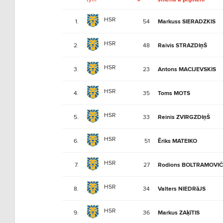
HSR
1.
54
Markuss SIERADZKIS
HSR
2.
48
Raivis STRAZDIņŠ
HSR
3.
23
Antons MACIJEVSKIS
HSR
4.
35
Toms MOTS
HSR
5.
33
Reinis ZVIRGZDIņŠ
HSR
6.
51
Ēriks MATEIKO
HSR
7.
27
Rodions BOLTRAMOVI
HSR
8.
34
Valters NIEDRāJS
HSR
9.
36
Markus ZAķīTIS