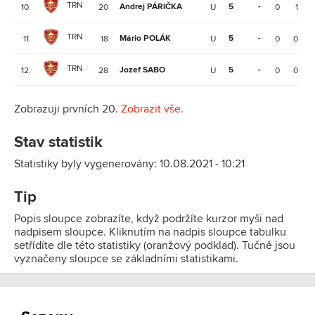
TRN
Andrej PÁRIČKA
5
-
10.
20
U
0
1
TRN
Mário POLÁK
5
-
11.
18
U
0
0
TRN
Jozef SABO
5
-
12.
28
U
0
0
Zobrazuji prvních 20.
Zobrazit vše.
Stav statistik
Statistiky byly vygenerovány: 10.08.2021 - 10:21
Tip
Popis sloupce zobrazíte, když podržíte kurzor myši nad
nadpisem sloupce. Kliknutím na nadpis sloupce tabulku
setřídíte dle této statistiky (oranžový podklad). Tučně jsou
vyznačeny sloupce se základními statistikami.