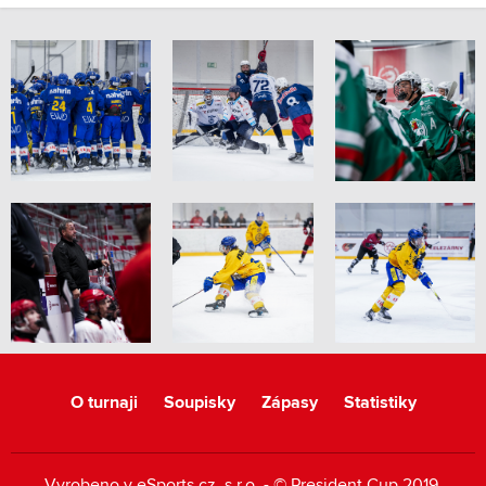
O turnaji
Soupisky
Zápasy
Statistiky
Vyrobeno v
eSports.cz
, s.r.o. - © President Cup 2019,