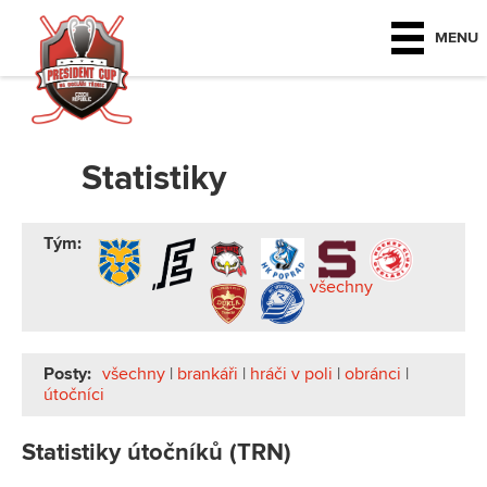
MENU
Statistiky
Tým:
všechny
Posty:
všechny
|
brankáři
|
hráči v poli
|
obránci
|
útočníci
Statistiky útočníků (TRN)