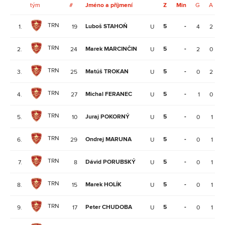
tým
#
Jméno a příjmení
Z
Min
G
A
TRN
Luboš STAHOŇ
5
-
1.
19
U
4
2
TRN
Marek MARCINČIN
5
-
2.
24
U
2
0
TRN
Matúš TROKAN
5
-
3.
25
U
0
2
TRN
Michal FERANEC
5
-
4.
27
U
1
0
TRN
Juraj POKORNÝ
5
-
5.
10
U
0
1
TRN
Ondrej MARUNA
5
-
6.
29
U
0
1
TRN
Dávid PORUBSKÝ
5
-
7.
8
U
0
1
TRN
Marek HOLÍK
5
-
8.
15
U
0
1
TRN
Peter CHUDOBA
5
-
9.
17
U
0
1