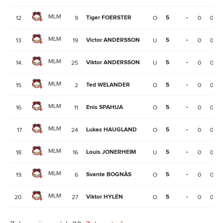
MLM
Tiger FOERSTER
5
-
12.
9
O
0
0
MLM
Victor ANDERSSON
5
-
13.
19
U
0
0
MLM
Viktor ANDERSSON
5
-
14.
25
U
0
0
MLM
Ted WELANDER
5
-
15.
2
O
0
0
MLM
Enis SPAHIJA
5
-
16.
11
O
0
0
MLM
Lukas HAUGLAND
5
-
17.
24
O
0
0
MLM
Louis JONERHEIM
5
-
18.
16
U
0
0
MLM
Svante BOGNÄS
5
-
19.
6
O
0
0
MLM
Viktor HYLÉN
5
-
20.
27
O
0
0