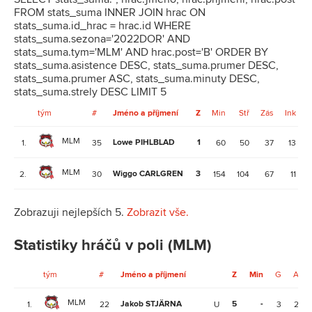
FROM stats_suma INNER JOIN hrac ON
stats_suma.id_hrac = hrac.id WHERE
stats_suma.sezona='2022DOR' AND
stats_suma.tym='MLM' AND hrac.post='B' ORDER BY
stats_suma.asistence DESC, stats_suma.prumer DESC,
stats_suma.prumer ASC, stats_suma.minuty DESC,
stats_suma.strely DESC LIMIT 5
tým
#
Jméno a příjmení
Z
Min
Stř
Zás
Ink
MLM
Lowe PIHLBLAD
1
1
1.
35
60
50
37
13
MLM
Wiggo CARLGREN
3
2.
30
154
104
67
11
Zobrazuji nejlepších 5.
Zobrazit vše.
Statistiky hráčů v poli (MLM)
tým
#
Jméno a příjmení
Z
Min
G
A
MLM
Jakob STJÄRNA
5
-
1.
22
U
3
2