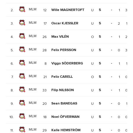
MLM
Wille MAGNERTOFT
5
-
2.
12
U
1
3
MLM
Oscar KJESSLER
5
-
3.
17
U
2
1
MLM
Max VILÉN
5
-
4.
26
O
1
2
MLM
Felix PERSSON
5
-
5.
28
U
0
3
MLM
Viggo SÖDERBERG
5
-
6.
8
U
1
1
MLM
Felix CARELL
5
-
7.
21
O
1
0
MLM
Filip NILSSON
5
-
8.
33
U
1
0
MLM
Sean BANEGAS
5
-
9.
20
U
0
1
MLM
Noel ÖFVERMAN
5
-
10.
18
U
0
0
MLM
Kalle HEMSTRÖM
5
-
11.
29
U
0
0