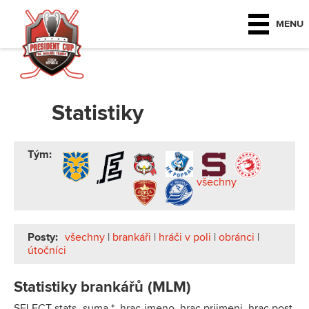
MENU
Statistiky
Tým:
všechny
Posty:
všechny
|
brankáři
|
hráči v poli
|
obránci
|
útočníci
Statistiky brankářů (MLM)
SELECT stats_suma.*, hrac.jmeno, hrac.prijmeni, hrac.post