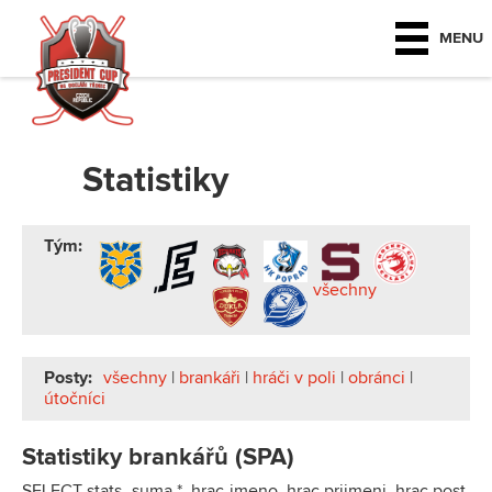
MENU
Statistiky
Tým:
všechny
Posty:
všechny
|
brankáři
|
hráči v poli
|
obránci
|
útočníci
Statistiky brankářů (SPA)
SELECT stats_suma.*, hrac.jmeno, hrac.prijmeni, hrac.post