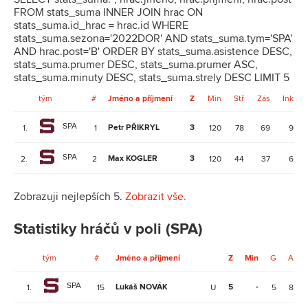
FROM stats_suma INNER JOIN hrac ON
stats_suma.id_hrac = hrac.id WHERE
stats_suma.sezona='2022DOR' AND stats_suma.tym='SPA'
AND hrac.post='B' ORDER BY stats_suma.asistence DESC,
stats_suma.prumer DESC, stats_suma.prumer ASC,
stats_suma.minuty DESC, stats_suma.strely DESC LIMIT 5
tým
#
Jméno a příjmení
Z
Min
Stř
Zás
Ink
SPA
Petr PŘIKRYL
3
1.
1
120
78
69
9
SPA
Max KOGLER
3
2.
2
120
44
37
6
Zobrazuji nejlepších 5.
Zobrazit vše.
Statistiky hráčů v poli (SPA)
tým
#
Jméno a příjmení
Z
Min
G
A
SPA
Lukáš NOVÁK
5
-
1.
15
U
5
8