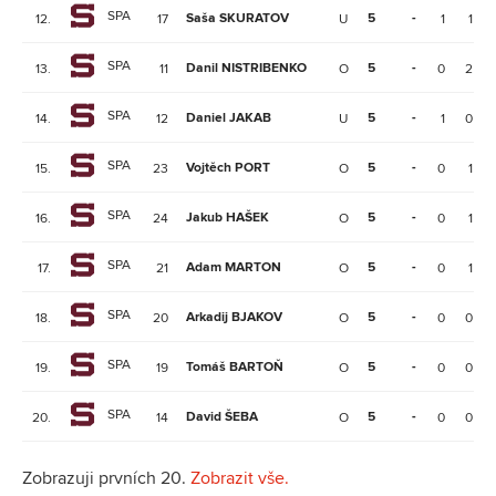
SPA
Saša SKURATOV
5
-
12.
17
U
1
1
SPA
Danil NISTRIBENKO
5
-
13.
11
O
0
2
SPA
Daniel JAKAB
5
-
14.
12
U
1
0
SPA
Vojtěch PORT
5
-
15.
23
O
0
1
SPA
Jakub HAŠEK
5
-
16.
24
O
0
1
SPA
Adam MARTON
5
-
17.
21
O
0
1
SPA
Arkadij BJAKOV
5
-
18.
20
O
0
0
SPA
Tomáš BARTOŇ
5
-
19.
19
O
0
0
SPA
David ŠEBA
5
-
20.
14
O
0
0
Zobrazuji prvních 20.
Zobrazit vše.