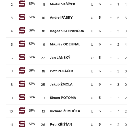
SPA
Martin VAŠÍČEK
5
-
2.
8
U
7
4
SPA
Andrej FÁBRY
5
-
3.
16
U
5
5
SPA
Bogdan STĚPANČUK
5
-
4.
10
U
3
3
SPA
Mikuláš ODEHNAL
5
-
5.
9
U
2
4
SPA
Jan JANSKÝ
5
-
6.
22
O
2
2
SPA
Petr POLÁČEK
5
-
7.
18
U
3
0
SPA
Jakub ŽMOLA
5
-
8.
25
U
3
0
SPA
Šimon POTOMA
5
-
9.
7
U
1
2
SPA
Richard ŽEMLIČKA
5
-
10.
13
U
1
2
SPA
Petr KŘIŠŤAN
5
-
11.
26
U
2
0