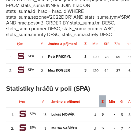
FROM stats_suma INNER JOIN hrac ON
stats_suma.id_hrac = hrac.id WHERE
stats_suma.sezona='2022DOR' AND stats_suma.tym='SPA'
AND hrac.post='B' ORDER BY stats_suma.tm DESC,
stats_suma.prumer DESC, stats_suma.prumer ASC,
stats_suma.minuty DESC, stats_suma.strely DESC
tým
#
Jméno a příjmení
Z
Min
Stř
Zás
Ink
SPA
Petr PŘIKRYL
3
1.
1
120
78
69
9
SPA
Max KOGLER
3
2.
2
120
44
37
6
Statistiky hráčů v poli (SPA)
tým
#
Jméno a příjmení
Z
Min
G
A
SPA
Lukáš NOVÁK
5
-
1.
15
U
5
8
SPA
Martin VAŠÍČEK
5
-
2.
8
U
7
4