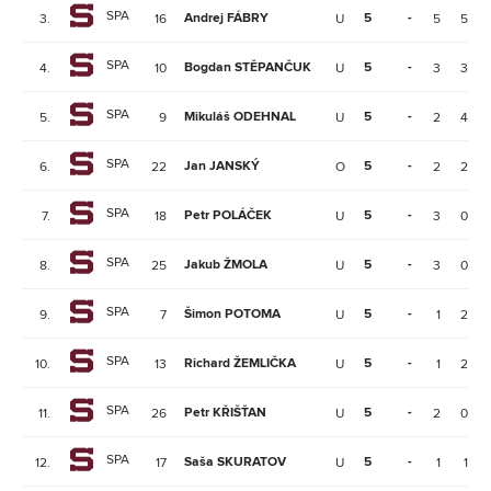
SPA
Andrej FÁBRY
5
-
3.
16
U
5
5
SPA
Bogdan STĚPANČUK
5
-
4.
10
U
3
3
SPA
Mikuláš ODEHNAL
5
-
5.
9
U
2
4
SPA
Jan JANSKÝ
5
-
6.
22
O
2
2
SPA
Petr POLÁČEK
5
-
7.
18
U
3
0
SPA
Jakub ŽMOLA
5
-
8.
25
U
3
0
SPA
Šimon POTOMA
5
-
9.
7
U
1
2
SPA
Richard ŽEMLIČKA
5
-
10.
13
U
1
2
SPA
Petr KŘIŠŤAN
5
-
11.
26
U
2
0
SPA
Saša SKURATOV
5
-
12.
17
U
1
1