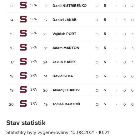
SPA
Danil NISTRIBENKO
5
-
13.
11
O
0
2
SPA
Daniel JAKAB
5
-
14.
12
U
1
0
SPA
Vojtěch PORT
5
-
15.
23
O
0
1
SPA
Adam MARTON
5
-
16.
21
O
0
1
SPA
Jakub HAŠEK
5
-
17.
24
O
0
1
SPA
David ŠEBA
5
-
18.
14
O
0
0
SPA
Arkadij BJAKOV
5
-
19.
20
O
0
0
SPA
Tomáš BARTOŇ
5
-
20.
19
O
0
0
Stav statistik
Statistiky byly vygenerovány: 10.08.2021 - 10:21