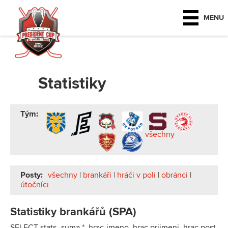
MENU
Statistiky
Tým:
všechny
Posty:
všechny
|
brankáři
|
hráči v poli
|
obránci
|
útočníci
Statistiky brankářů (SPA)
SELECT stats_suma.*, hrac.jmeno, hrac.prijmeni, hrac.post