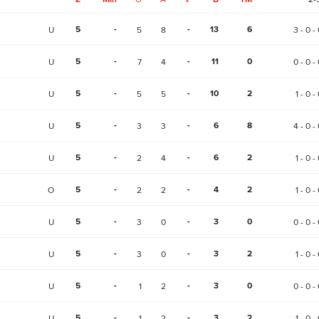
5
-
-
13
6
U
5
8
3 - 0 - 
5
-
-
11
0
U
7
4
0 - 0 - 
5
-
-
10
2
U
5
5
1 - 0 -
5
-
-
6
8
U
3
3
4 - 0 - 
5
-
-
6
2
U
2
4
1 - 0 -
5
-
-
4
2
O
2
2
1 - 0 -
5
-
-
3
0
U
3
0
0 - 0 - 
5
-
-
3
2
U
3
0
1 - 0 -
5
-
-
3
0
U
1
2
0 - 0 - 
5
-
-
3
2
U
1
2
1 - 0 -