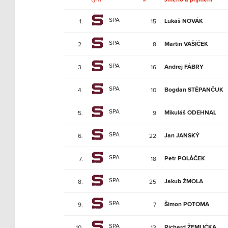
SPA
Lukáš NOVÁK
1.
15
SPA
Martin VAŠÍČEK
2.
8
SPA
Andrej FÁBRY
3.
16
SPA
Bogdan STĚPANČUK
4.
10
SPA
Mikuláš ODEHNAL
5.
9
SPA
Jan JANSKÝ
6.
22
SPA
Petr POLÁČEK
7.
18
SPA
Jakub ŽMOLA
8.
25
SPA
Šimon POTOMA
9.
7
SPA
Richard ŽEMLIČKA
10.
13