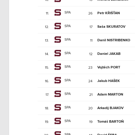
SPA
Petr KŘIŠŤAN
11.
26
SPA
Saša SKURATOV
12.
17
SPA
Danil NISTRIBENKO
13.
11
SPA
Daniel JAKAB
14.
12
SPA
Vojtěch PORT
15.
23
SPA
Jakub HAŠEK
16.
24
SPA
Adam MARTON
17.
21
SPA
Arkadij BJAKOV
18.
20
SPA
Tomáš BARTOŇ
19.
19
SPA