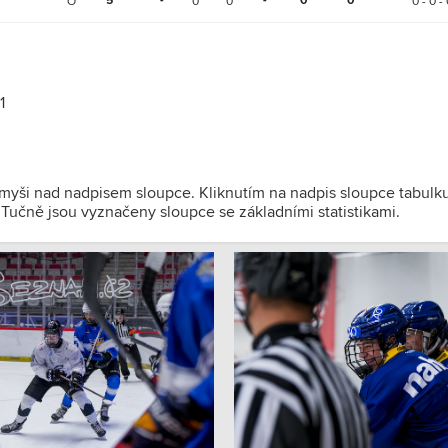
5
-
-
0
0
O
0
0
0 - 0 - 
1
 myši nad nadpisem sloupce. Kliknutím na nadpis sloupce tabulk
). Tučně jsou vyznačeny sloupce se základními statistikami.