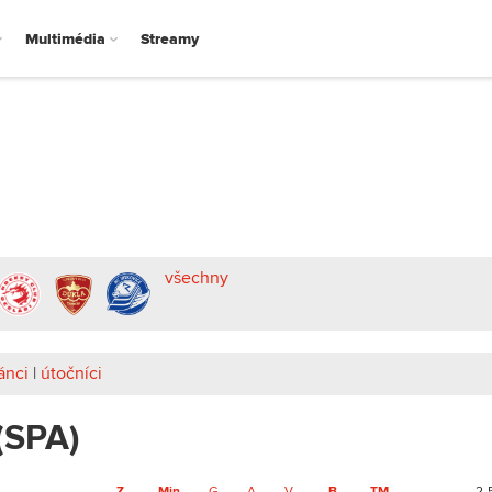
Multimédia
Streamy
všechny
ánci
|
útočníci
 (SPA)
Z
Min
G
A
V
B
TM
2-