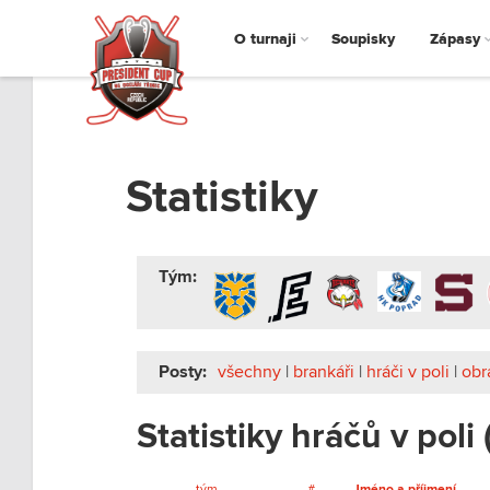
O turnaji
Soupisky
Zápasy
Statistiky
Tým:
Posty:
všechny
|
brankáři
|
hráči v poli
|
obr
Statistiky hráčů v poli
tým
#
Jméno a příjmení