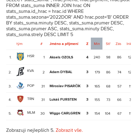
FROM stats_suma INNER JOIN hrac ON
stats_suma.id_hrac = hrac.id WHERE
stats_suma.sezona='2022DOR' AND hrac.post='B' ORDER
BY stats_suma.minuty DESC, stats_suma.prumer DESC,
stats_suma.prumer ASC, stats_suma.minuty DESC,
stats_suma.strely DESC LIMIT 5
tým
#
Jméno a příjmení
Z
Min
Stř
Zás
Ink
HSR
1.
1
Aksels OZOLS
4
240
98
86
12
KVA
Adam DYBAL
3
2.
2
179
86
74
12
POP
Miroslav PISARČÍK
3
3.
31
165
68
57
11
TRN
Lukáš FURSTEN
3
4.
31
155
73
66
3
MLM
Wiggo CARLGREN
3
5.
30
154
104
67
11
Zobrazuji nejlepších 5.
Zobrazit vše.