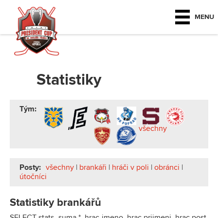
MENU
Statistiky
Tým:
všechny
Posty:
všechny
|
brankáři
|
hráči v poli
|
obránci
|
útočníci
Statistiky brankářů
SELECT stats_suma.*, hrac.jmeno, hrac.prijmeni, hrac.post