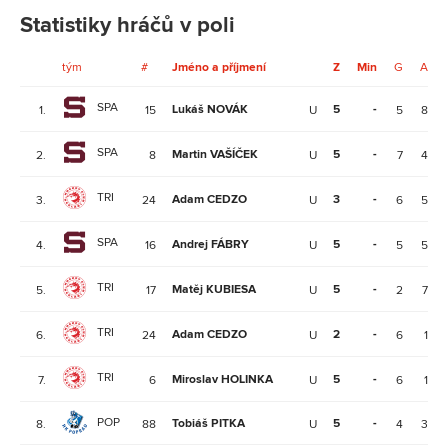
Statistiky hráčů v poli
tým
#
Jméno a příjmení
Z
Min
G
A
SPA
Lukáš NOVÁK
5
-
1.
15
U
5
8
SPA
Martin VAŠÍČEK
5
-
2.
8
U
7
4
TRI
Adam CEDZO
3
-
3.
24
U
6
5
SPA
Andrej FÁBRY
5
-
4.
16
U
5
5
TRI
Matěj KUBIESA
5
-
5.
17
U
2
7
TRI
Adam CEDZO
2
-
6.
24
U
6
1
TRI
Miroslav HOLINKA
5
-
7.
6
U
6
1
POP
Tobiáš PITKA
5
-
8.
88
U
4
3