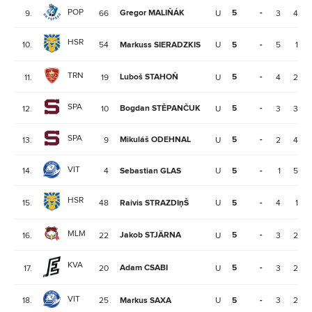
POP
Gregor MALIŇÁK
5
-
9.
66
U
3
4
HSR
10.
54
Markuss SIERADZKIS
U
5
-
5
1
TRN
Luboš STAHOŇ
5
-
11.
19
U
4
2
SPA
Bogdan STĚPANČUK
5
-
12.
10
U
3
3
SPA
Mikuláš ODEHNAL
5
-
13.
9
U
2
4
VIT
14.
4
Sebastian GLAS
U
5
-
1
5
HSR
15.
48
Raivis STRAZDIņŠ
U
5
-
4
1
MLM
Jakob STJÄRNA
5
-
16.
22
U
3
2
KVA
Adam CSABI
5
-
17.
20
U
3
2
VIT
18.
25
Markus SAXA
U
5
-
3
2