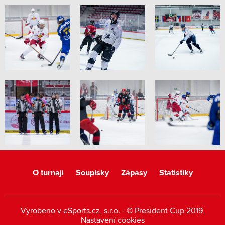
O turnaji
Soupisky
Zápasy
Statistiky
Vyrobeno v
eSports.cz
, s.r.o. - © President Cup 2019,
Nastavení cookies