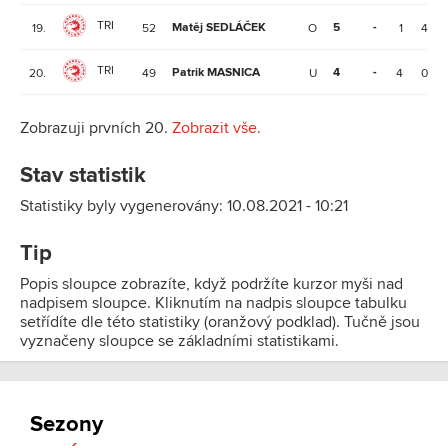
TRI
Matěj SEDLÁČEK
5
-
19.
52
O
1
4
TRI
Patrik MASNICA
4
-
20.
49
U
4
0
Zobrazuji prvních 20.
Zobrazit vše.
Stav statistik
Statistiky byly vygenerovány: 10.08.2021 - 10:21
Tip
Popis sloupce zobrazíte, když podržíte kurzor myši nad
nadpisem sloupce. Kliknutím na nadpis sloupce tabulku
setřídíte dle této statistiky (oranžový podklad). Tučně jsou
vyznačeny sloupce se základními statistikami.
Sezony