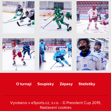
O turnaji
Soupisky
Zápasy
Statistiky
Vyrobeno v
eSports.cz
, s.r.o. - © President Cup 2019,
Nastavení cookies