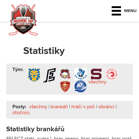
MENU
Statistiky
Tým:
všechny
Posty:
všechny
|
brankáři
|
hráči v poli
|
obránci
|
útočníci
Statistiky brankářů
SELECT stats_suma.*, hrac.jmeno, hrac.prijmeni, hrac.post