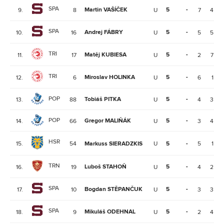
SPA
Martin VAŠÍČEK
5
-
9.
8
U
7
4
SPA
Andrej FÁBRY
5
-
10.
16
U
5
5
TRI
Matěj KUBIESA
5
-
11.
17
U
2
7
TRI
Miroslav HOLINKA
5
-
12.
6
U
6
1
POP
Tobiáš PITKA
5
-
13.
88
U
4
3
POP
Gregor MALIŇÁK
5
-
14.
66
U
3
4
HSR
15.
54
Markuss SIERADZKIS
U
5
-
5
1
TRN
Luboš STAHOŇ
5
-
16.
19
U
4
2
SPA
Bogdan STĚPANČUK
5
-
17.
10
U
3
3
SPA
Mikuláš ODEHNAL
5
-
18.
9
U
2
4