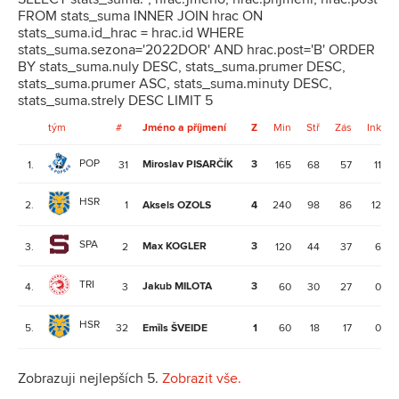
FROM stats_suma INNER JOIN hrac ON
stats_suma.id_hrac = hrac.id WHERE
stats_suma.sezona='2022DOR' AND hrac.post='B' ORDER
BY stats_suma.nuly DESC, stats_suma.prumer DESC,
stats_suma.prumer ASC, stats_suma.minuty DESC,
stats_suma.strely DESC LIMIT 5
tým
#
Jméno a příjmení
Z
Min
Stř
Zás
Ink
POP
Miroslav PISARČÍK
3
1.
31
165
68
57
11
HSR
2.
1
Aksels OZOLS
4
240
98
86
12
SPA
Max KOGLER
3
3.
2
120
44
37
6
TRI
Jakub MILOTA
3
4.
3
60
30
27
0
HSR
5.
32
Emīls ŠVEIDE
1
60
18
17
0
Zobrazuji nejlepších 5.
Zobrazit vše.