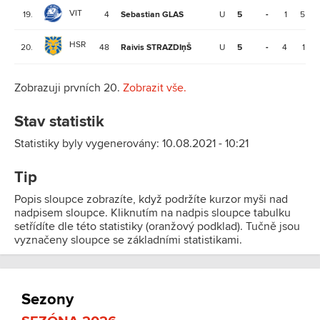
VIT
19.
4
Sebastian GLAS
U
5
-
1
5
HSR
20.
48
Raivis STRAZDIņŠ
U
5
-
4
1
Zobrazuji prvních 20.
Zobrazit vše.
Stav statistik
Statistiky byly vygenerovány: 10.08.2021 - 10:21
Tip
Popis sloupce zobrazíte, když podržíte kurzor myši nad
nadpisem sloupce. Kliknutím na nadpis sloupce tabulku
setřídíte dle této statistiky (oranžový podklad). Tučně jsou
vyznačeny sloupce se základními statistikami.
Sezony