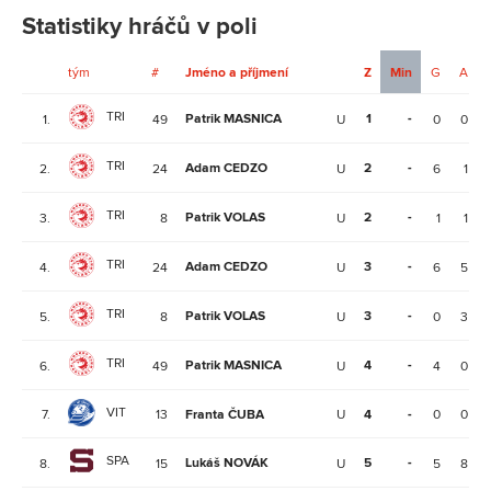
Statistiky hráčů v poli
tým
#
Jméno a příjmení
Z
Min
G
A
TRI
Patrik MASNICA
1
-
1.
49
U
0
0
TRI
Adam CEDZO
2
-
2.
24
U
6
1
TRI
Patrik VOLAS
2
-
3.
8
U
1
1
TRI
Adam CEDZO
3
-
4.
24
U
6
5
TRI
Patrik VOLAS
3
-
5.
8
U
0
3
TRI
Patrik MASNICA
4
-
6.
49
U
4
0
VIT
7.
13
Franta ČUBA
U
4
-
0
0
SPA
Lukáš NOVÁK
5
-
8.
15
U
5
8