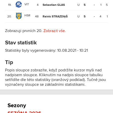
VIT
19.
4
Sebastian GLAS
U
5
-
1
5
HSR
20.
48
Raivis STRAZDIņŠ
U
5
-
4
1
Zobrazuji prvních 20.
Zobrazit vše.
Stav statistik
Statistiky byly vygenerovány: 10.08.2021 - 10:21
Tip
Popis sloupce zobrazíte, když podržíte kurzor myši nad
nadpisem sloupce. Kliknutím na nadpis sloupce tabulku
setřídíte dle této statistiky (oranžový podklad). Tučně jsou
vyznačeny sloupce se základními statistikami.
Sezony