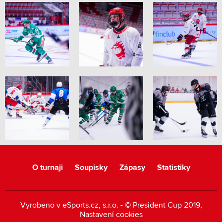
O turnaji
Soupisky
Zápasy
Statistiky
Vyrobeno v
eSports.cz
, s.r.o. - © President Cup 2019,
Nastavení cookies