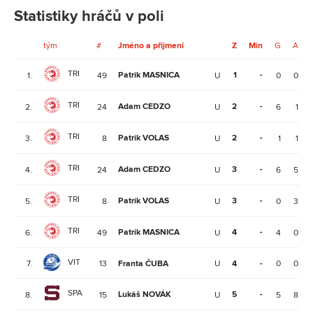
Statistiky hráčů v poli
tým
#
Jméno a příjmení
Z
Min
G
A
TRI
Patrik MASNICA
1
-
1.
49
U
0
0
TRI
Adam CEDZO
2
-
2.
24
U
6
1
TRI
Patrik VOLAS
2
-
3.
8
U
1
1
TRI
Adam CEDZO
3
-
4.
24
U
6
5
TRI
Patrik VOLAS
3
-
5.
8
U
0
3
TRI
Patrik MASNICA
4
-
6.
49
U
4
0
VIT
7.
13
Franta ČUBA
U
4
-
0
0
SPA
Lukáš NOVÁK
5
-
8.
15
U
5
8