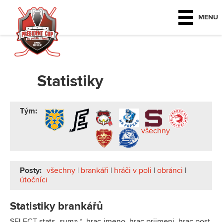
MENU
Statistiky
Tým:
všechny
Posty:
všechny
|
brankáři
|
hráči v poli
|
obránci
|
útočníci
Statistiky brankářů
SELECT stats_suma.*, hrac.jmeno, hrac.prijmeni, hrac.post