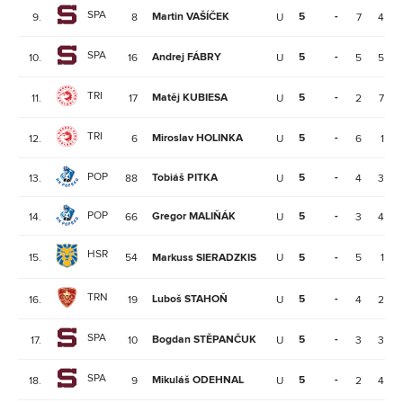
SPA
Martin VAŠÍČEK
5
-
9.
8
U
7
4
SPA
Andrej FÁBRY
5
-
10.
16
U
5
5
TRI
Matěj KUBIESA
5
-
11.
17
U
2
7
TRI
Miroslav HOLINKA
5
-
12.
6
U
6
1
POP
Tobiáš PITKA
5
-
13.
88
U
4
3
POP
Gregor MALIŇÁK
5
-
14.
66
U
3
4
HSR
15.
54
Markuss SIERADZKIS
U
5
-
5
1
TRN
Luboš STAHOŇ
5
-
16.
19
U
4
2
SPA
Bogdan STĚPANČUK
5
-
17.
10
U
3
3
SPA
Mikuláš ODEHNAL
5
-
18.
9
U
2
4