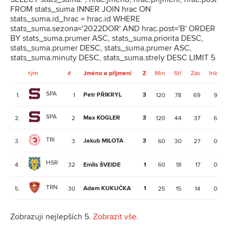
FROM stats_suma INNER JOIN hrac ON
stats_suma.id_hrac = hrac.id WHERE
stats_suma.sezona='2022DOR' AND hrac.post='B' ORDER
BY stats_suma.prumer ASC, stats_suma.priorita DESC,
stats_suma.prumer DESC, stats_suma.prumer ASC,
stats_suma.minuty DESC, stats_suma.strely DESC LIMIT 5
tým
#
Jméno a příjmení
Z
Min
Stř
Zás
Ink
SPA
Petr PŘIKRYL
3
1.
1
120
78
69
9
SPA
Max KOGLER
3
2.
2
120
44
37
6
TRI
Jakub MILOTA
3
3.
3
60
30
27
0
HSR
4.
32
Emīls ŠVEIDE
1
60
18
17
0
TRN
Adam KUKUČKA
1
5.
30
25
15
14
0
Zobrazuji nejlepších 5.
Zobrazit vše.